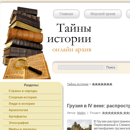
Главная
Морской архив
Тайны истории
»
�������
Разделы:
Страны и народы
Спорная история
Люди в истории
Грузия в IV веке: распрос
Археология
Автор:
Malkin
|
Раздел:
������� ��
Артефакты
В Грузии распространен
Этнография
Первозванный и Свимон 
автокефалию грузинской
Мифы и легенды