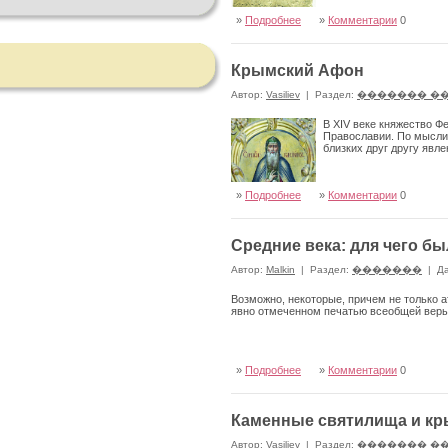
»
Подробнее
»
Комментарии
0
Крымский Афон
Автор:
Vasiliev
|
Раздел:
������� �
В XIV веке княжество Ф
Православии. По мысли
близких друг другу явле
»
Подробнее
»
Комментарии
0
Средние века: для чего б
Автор:
Malkin
|
Раздел:
�������
|
Да
Возможно, некоторые, причем не только 
явно отмеченном печатью всеобщей вер
»
Подробнее
»
Комментарии
0
Каменные святилища и к
Автор:
Vasiliev
|
Раздел:
������� �