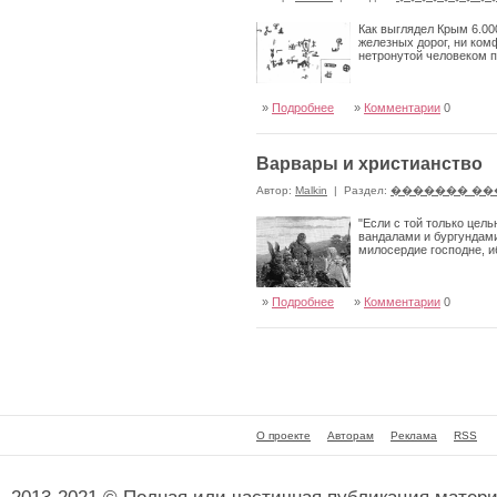
Как выглядел Крым 6.00
железных дорог, ни ком
нетронутой человеком п
»
Подробнее
»
Комментарии
0
Варвары и христианство
Автор:
Malkin
|
Раздел:
������� ��
"Если с той только цел
вандалами и бургундами
милосердие господне, и
»
Подробнее
»
Комментарии
0
О проекте
Авторам
Реклама
RSS