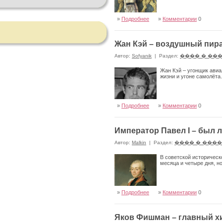
»
Подробнее
»
Комментарии
0
Жан Кэй – воздушный пир
Автор:
Sofyanik
|
Раздел:
���� � ��
Жан Кэй – угонщик ави
жизни и угоне самолёта.
»
Подробнее
»
Комментарии
0
Император Павел I – был 
Автор:
Malkin
|
Раздел:
���� � ���
В советской историческ
месяца и четыре дня, н
»
Подробнее
»
Комментарии
0
Яков Фишман – главный х