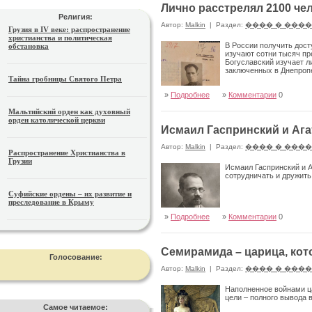
Лично расстрелял 2100 чел
Религия:
Автор:
Malkin
|
Раздел:
���� � ���
Грузия в IV веке: распространение
христианства и политическая
В России получить дост
обстановка
изучают сотни тысяч пр
Богуславский изучает л
заключенных в Днепроп
Тайна гробницы Святого Петра
»
Подробнее
»
Комментарии
0
Мальтийский орден как духовный
орден католической церкви
Исмаил Гаспринский и Аг
Автор:
Malkin
|
Раздел:
���� � ���
Распространение Христианства в
Грузии
Исмаил Гаспринский и А
сотрудничать и дружить
Суфийские ордены – их развитие и
преследование в Крыму
»
Подробнее
»
Комментарии
0
Семирамида – царица, кот
Голосование:
Автор:
Malkin
|
Раздел:
���� � ���
Наполненное войнами ца
цели – полного вывода 
Самое читаемое: