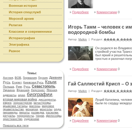
Военная история
История спецслужб
»
Подробнее
»
Комментарии
0
Морской архив
Религия
Игорь Тамм – человек с и
Классики и современники
водородной бомбы
Историография
Автор:
Malkin
|
Раздел:
���� � ���
Эпиграфика
Он родился во Владивос
Разное
стройкой участка Трансс
был яркий и решительны
тростью и разогнал пог
»
Подробнее
»
Комментарии
0
Темы:
Древняя
Англия
,
ВОВ
,
Германия
,
Грузия
,
Крым
Русь
,
Египет
,
Киевская Русь
,
,
Гай Саллюстий Крисп – О 
Севастополь
Польша
,
Рим
,
Русь
,
,
Украина
,
Франция
,
Херсонес
,
Япония
,
Автор:
Malkin
|
Раздел:
���� � ���
биографии
адвокаты
,
арии
,
,
вторая мировая война
,
диссиденты
,
Луций Катилина, челове
евреи
,
зороастризм
,
катастрофы
,
были по сердцу междоус
крымские татары
,
масоны
,
мировое
правительство
,
монархи
,
монголы
,
орда
,
пирамиды
,
пираты
,
разведка
,
раскопки
,
ритуалы
,
террористы
,
тюрки
,
философы
,
христианство
,
художники
»
Подробнее
»
Комментарии
0
Показать все теги