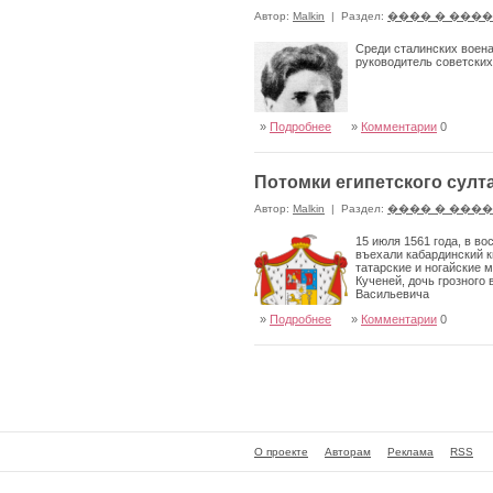
Автор:
Malkin
|
Раздел:
���� � ���
Среди сталинских воена
руководитель советских
»
Подробнее
»
Комментарии
0
Потомки египетского султ
Автор:
Malkin
|
Раздел:
���� � ���
15 июля 1561 года, в в
въехали кабардинский к
татарские и ногайские 
Кученей, дочь грозного
Васильевича
»
Подробнее
»
Комментарии
0
О проекте
Авторам
Реклама
RSS