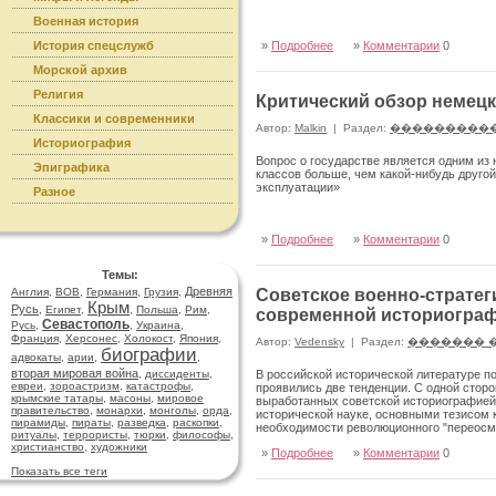
Военная история
История спецслужб
»
Подробнее
»
Комментарии
0
Морской архив
Религия
Критический обзор немец
Классики и современники
Автор:
Malkin
|
Раздел:
���������
Историография
Вопрос о государстве является одним из
Эпиграфика
классов больше, чем какой-нибудь друго
эксплуатации»
Разное
»
Подробнее
»
Комментарии
0
Темы:
Древняя
Англия
,
ВОВ
,
Германия
,
Грузия
,
Советское военно-стратег
Крым
Русь
,
Египет
,
,
Польша
,
Рим
,
современной историогра
Севастополь
Русь
,
,
Украина
,
Франция
,
Херсонес
,
Холокост
,
Япония
,
Автор:
Vedensky
|
Раздел:
������� 
биографии
адвокаты
,
арии
,
,
вторая мировая война
,
диссиденты
,
В российской исторической литературе п
евреи
,
зороастризм
,
катастрофы
,
проявились две тенденции. С одной стор
крымские татары
,
масоны
,
мировое
выработанных советской историографией 
правительство
,
монархи
,
монголы
,
орда
,
исторической науке, основными тезисом 
пирамиды
,
пираты
,
разведка
,
раскопки
,
необходимости революционного "переосмы
ритуалы
,
террористы
,
тюрки
,
философы
,
стороны, значительное число историков н
христианство
,
художники
»
Подробнее
»
Комментарии
0
подходам и игнорирования документов, с
удаётся интерпретировать в соответствии
Показать все теги
отмечает: "Поразительно, что очень час
взглядов, а наоборот, дают стимулы для 