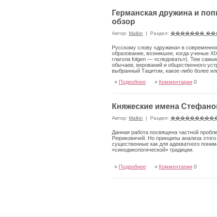
Германская дружина и поп
обзор
Автор:
Malkin
|
Раздел:
������� ��
Русскому слову «дружина» в современном
образование, воз­никшее, когда ученые XI
глагола folgen — «следовать»). Тем самы
обычаев, верований и общественного уст
выбранный Тацитом, какое-либо более и
»
Подробнее
»
Комментарии
0
Княжеские имена Стефано
Автор:
Malkin
|
Раздел:
���������
Данная работа посвящена частной пробле
Рюриковичей. Но принципы анализа этого 
существенные как для адекватного понима
«синодикологической» традиции.
»
Подробнее
»
Комментарии
0