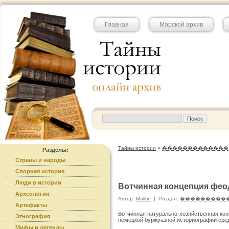
Главная
Морской архив
Тайны истории
»
�������������
Разделы:
Страны и народы
Спорная история
Люди в истории
Вотчинная концепция фео
Археология
Автор:
Malkin
|
Раздел:
���������
Артефакты
Вотчинная натурально-хозяйственная ко
Этнография
немецкой буржуазной историографии сред
Мифы и легенды