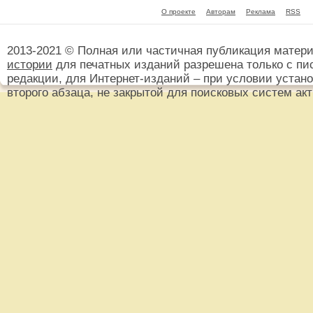
О проекте
Авторам
Реклама
RSS
2013-2021 © Полная или частичная публикация матер
истории
для печатных изданий разрешена только с пи
редакции, для Интернет-изданий – при условии установ
второго абзаца, не закрытой для поисковых систем ак