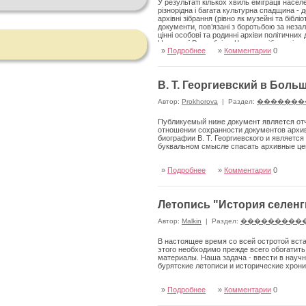
У результаті кількох хвиль еміграції нас
різнорідна і багата культурна спадщина - 
архівні зібрання (рівно як музейні та біблі
документи, пов’язані з боротьбою за незале
цінні особові та родинні архіви політичних
Народної Республіки. Частина зібрань і сп
»
Подробнее
»
Комментарии
0
яких потрапила насамперед як дар від її сп
ще в ХІХ ст., так і організовані після Дру
Парижі, що існують уже понад 150 років, П
Лондоні, Інститут Юзефа Пілсудського у Н
В. Т. Георгиевский в Боль
Папського інституту церковних студій та а
організаціях, парафіях, культурних і благо
Автор:
Prokhorova
|
Раздел:
�������
Публикуемый ниже документ является отче
отношении сохранности документов архив
биографии В. Т. Георгиевского и яв­ляе
буквальном смысле спасать архивные це
»
Подробнее
»
Комментарии
0
Летопись "История селенг
Автор:
Malkin
|
Раздел:
���������
В настоящее время со всей остротой вста
этого необходимо прежде всего обогатит
материалы. Наша задача - ввести в науч
бурятские лето­писи и исторические хрони
»
Подробнее
»
Комментарии
0