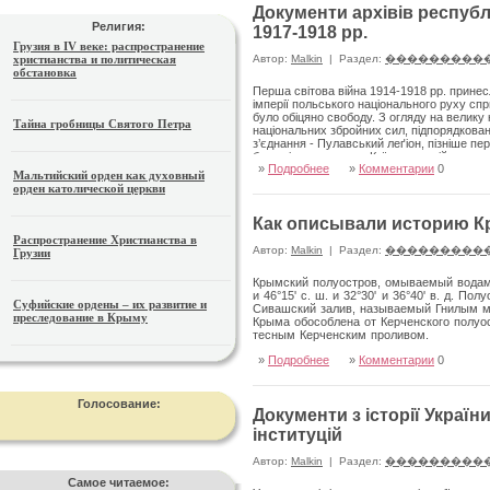
Документи архівів республ
Религия:
1917-1918 рр.
Грузия в IV веке: распространение
христианства и политическая
Автор:
Malkin
|
Раздел:
���������
обстановка
Перша світова війна 1914-1918 рр. принес
імперії польського національного руху сп
було обіцяно свободу. З огляду на велику к
Тайна гробницы Святого Петра
національних збройних сил, підпорядкова
з’єднання - Пулавський леґіон, пізніше п
було відправлено до Київського військовог
»
Подробнее
»
Комментарии
0
опинилася у районі Проскурова, звідки у 
Мальтийский орден как духовный
частинами. Пізніше, у середині серпня 191
орден католической церкви
головнокомандувачем ген. Корніловим форм
Как описывали историю К
Распространение Христианства в
Автор:
Malkin
|
Раздел:
���������
Грузии
Крымский полуостров, омываемый водами
и 46°15' с. ш. и 32°30' и 36°40' в. д.
Суфийские ордены – их развитие и
Сивашский залив, называемый Гнилым м
преследование в Крыму
Крыма обособлена от Керченского полуо
тесным Керченским проливом.
»
Подробнее
»
Комментарии
0
Голосование:
Документи з історії Україн
інституцій
Автор:
Malkin
|
Раздел:
���������
Самое читаемое: