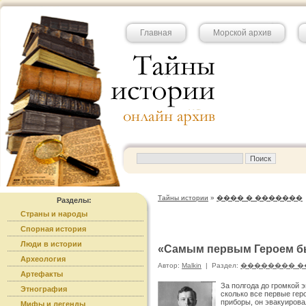
Главная
Морской архив
Тайны истории
»
���� � �������
Разделы:
Страны и народы
Спорная история
Люди в истории
«Самым первым Героем бы
Археология
Автор:
Malkin
|
Раздел:
�������� �
Артефакты
За полгода до громкой 
Этнография
сколько все первые гер
приборы, он эвакуирова
Мифы и легенды