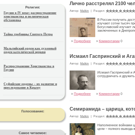
Лично расстрелял 2100 чел
Религия:
Автор:
Malkin
|
Раздел:
���� � ���
Грузия в IV веке: распространение
христианства и политическая
В России получить дост
обстановка
изучают сотни тысяч пр
Богуславский изучает л
заключенных в Днепроп
Тайна гробницы Святого Петра
»
Подробнее
»
Комментарии
0
Мальтийский орден как духовный
орден католической церкви
Исмаил Гаспринский и Аг
Автор:
Malkin
|
Раздел:
���� � ���
Распространение Христианства в
Грузии
Исмаил Гаспринский и А
сотрудничать и дружить
Суфийские ордены – их развитие и
преследование в Крыму
»
Подробнее
»
Комментарии
0
Семирамида – царица, кот
Голосование:
Автор:
Malkin
|
Раздел:
���� � ���
Наполненное войнами ца
цели – полного вывода 
Самое читаемое: