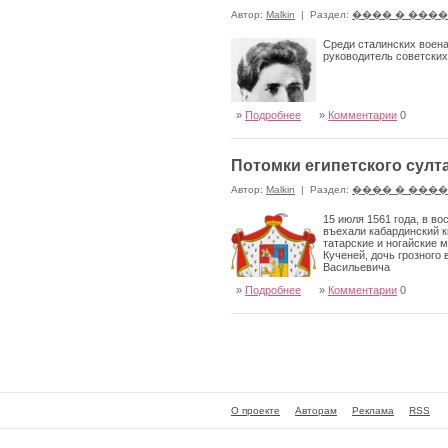
Автор:
Malkin
|
Раздел:
���� � ���
Среди сталинских воена
руководитель советских
»
Подробнее
»
Комментарии
0
Потомки египетского султ
Автор:
Malkin
|
Раздел:
���� � ���
15 июля 1561 года, в в
въехали кабардинский к
татарские и ногайские 
Кученей, дочь грозного
Васильевича
»
Подробнее
»
Комментарии
0
О проекте
Авторам
Реклама
RSS