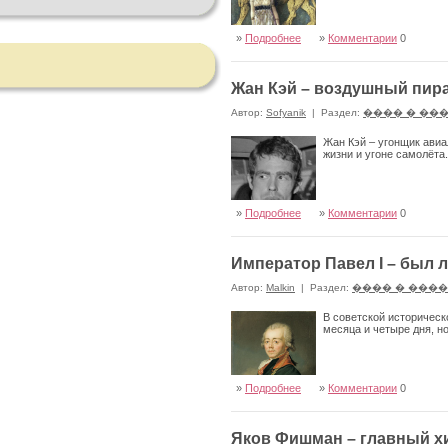
»
Подробнее
»
Комментарии
0
Жан Кэй – воздушный пир
Автор:
Sofyanik
|
Раздел:
���� � ��
Жан Кэй – угонщик ави
жизни и угоне самолёта.
»
Подробнее
»
Комментарии
0
Император Павел I – был 
Автор:
Malkin
|
Раздел:
���� � ���
В советской историческ
месяца и четыре дня, н
»
Подробнее
»
Комментарии
0
Яков Фишман – главный х