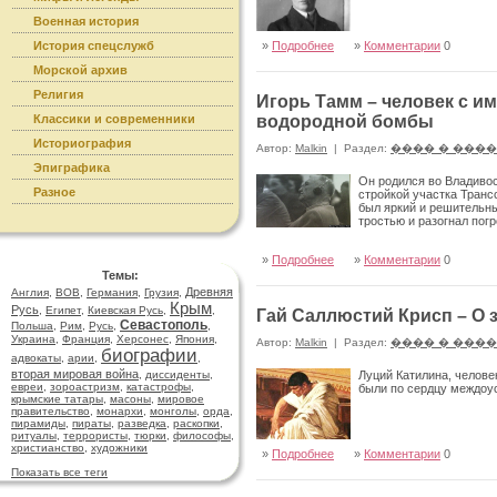
Военная история
История спецслужб
»
Подробнее
»
Комментарии
0
Морской архив
Религия
Игорь Тамм – человек с и
Классики и современники
водородной бомбы
Историография
Автор:
Malkin
|
Раздел:
���� � ���
Эпиграфика
Он родился во Владивос
Разное
стройкой участка Трансс
был яркий и решительны
тростью и разогнал пог
»
Подробнее
»
Комментарии
0
Темы:
Древняя
Англия
,
ВОВ
,
Германия
,
Грузия
,
Крым
Русь
,
Египет
,
Киевская Русь
,
,
Гай Саллюстий Крисп – О 
Севастополь
Польша
,
Рим
,
Русь
,
,
Украина
,
Франция
,
Херсонес
,
Япония
,
Автор:
Malkin
|
Раздел:
���� � ���
биографии
адвокаты
,
арии
,
,
вторая мировая война
,
диссиденты
,
Луций Катилина, челове
евреи
,
зороастризм
,
катастрофы
,
были по сердцу междоус
крымские татары
,
масоны
,
мировое
правительство
,
монархи
,
монголы
,
орда
,
пирамиды
,
пираты
,
разведка
,
раскопки
,
ритуалы
,
террористы
,
тюрки
,
философы
,
христианство
,
художники
»
Подробнее
»
Комментарии
0
Показать все теги