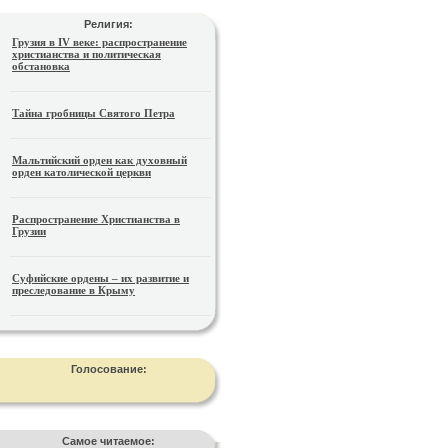
Религия:
Грузия в IV веке: распространение
христианства и политическая
обстановка
Тайна гробницы Святого Петра
Мальтийский орден как духовный
орден католической церкви
Распространение Христианства в
Грузии
Суфийские ордены – их развитие и
преследование в Крыму
Голосование:
Самое читаемое: