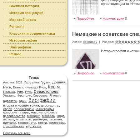
диспропорцию между ко
происходящим от Изясла
Военная история
История спецслужб
»
Подробнее
»
Комментарии
0
Морской архив
Религия
Классики и современники
Немецкие и советские сп
Историография
Автор:
kolontaev
|
Раздел:
������� 
Эпиграфика
Историография и источ
Разное
»
Подробнее
»
Комментарии
0
Темы:
Древняя
Англия
,
ВОВ
,
Германия
,
Грузия
,
Крым
Русь
,
Египет
,
Киевская Русь
,
,
Севастополь
Польша
,
Рим
,
Русь
,
,
Украина
,
Франция
,
Херсонес
,
Япония
,
биографии
адвокаты
,
арии
,
,
вторая мировая война
,
диссиденты
,
евреи
,
зороастризм
,
катастрофы
,
крымские татары
,
масоны
,
мировое
правительство
,
монархи
,
монголы
,
орда
,
пирамиды
,
пираты
,
разведка
,
раскопки
,
ритуалы
,
террористы
,
тюрки
,
философы
,
христианство
,
художники
Показать все теги