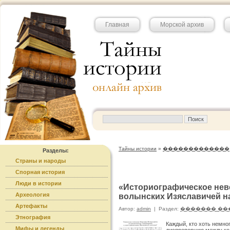
Главная
Морской архив
Тайны истории
»
�������������
Разделы:
Страны и народы
Спорная история
Люди в истории
«Историографическое неве
Археология
волынских Изяславичей н
Артефакты
Автор:
admin
|
Раздел:
������� ��
Этнография
Каждый, кто хоть немног
Мифы и легенды