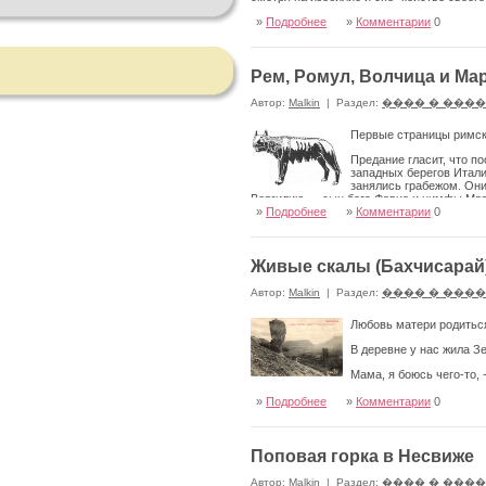
»
Подробнее
»
Комментарии
0
Рем, Ромул, Волчица и Марс.
Автор:
Malkin
|
Раздел:
���� � ���
Первые страницы римско
Предание гласит, что п
западных берегов Итали
занялись грабежом. Они
Вер­гилию — сын бога Фавна и нимфы Мар
состоялось, враги примирились, и царь Л
»
Подробнее
»
Комментарии
0
родился сын Асканий.
Живые скалы (Бахчисарай
Автор:
Malkin
|
Раздел:
���� � ���
Любовь матери родиться
В деревне у нас жила З
Мама, я боюсь чего-то, 
Коркма, балам. Не бойся, дитя.
»
Подробнее
»
Комментарии
0
А сама испугалась, стала гладить дочь, з
Поповая горка в Несвиже
Автор:
Malkin
|
Раздел:
���� � ���