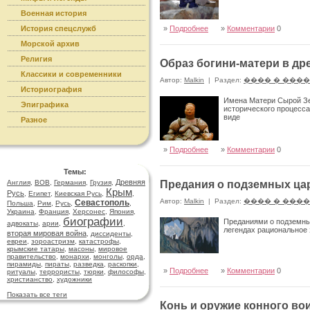
Военная история
История спецслужб
»
Подробнее
»
Комментарии
0
Морской архив
Религия
Образ богини-матери в др
Классики и современники
Автор:
Malkin
|
Раздел:
���� � ���
Историография
Имена Матери Сырой Зем
Эпиграфика
исторического процесса
виде
Разное
»
Подробнее
»
Комментарии
0
Темы:
Древняя
Англия
,
ВОВ
,
Германия
,
Грузия
,
Предания о подземных ца
Крым
Русь
,
Египет
,
Киевская Русь
,
,
Автор:
Malkin
|
Раздел:
���� � ���
Севастополь
Польша
,
Рим
,
Русь
,
,
Украина
,
Франция
,
Херсонес
,
Япония
,
биографии
Преданиями о подземных
адвокаты
,
арии
,
,
легендах рациональное 
вторая мировая война
,
диссиденты
,
евреи
,
зороастризм
,
катастрофы
,
крымские татары
,
масоны
,
мировое
правительство
,
монархи
,
монголы
,
орда
,
пирамиды
,
пираты
,
разведка
,
раскопки
,
»
Подробнее
»
Комментарии
0
ритуалы
,
террористы
,
тюрки
,
философы
,
христианство
,
художники
Показать все теги
Конь и оружие конного во