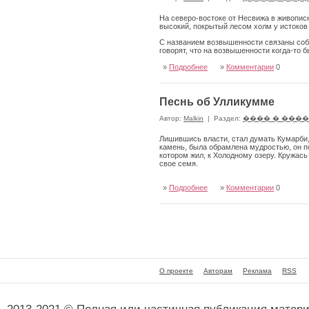
На северо-востоке от Несвижа в живопис
высокий, покрытый лесом холм у истоков
С названием возвышенности связаны событ
говорят, что на возвышенности когда-то б
»
Подробнее
»
Комментарии
0
Песнь об Улликумме
Автор:
Malkin
|
Раздел:
���� � ���
Лишившись власти, стал думать Кумарби, 
камень, была обрамлена мудростью, он пок
котором жил, к Холодному озеру. Кружась 
свое семя.
»
Подробнее
»
Комментарии
0
О проекте
Авторам
Реклама
RSS