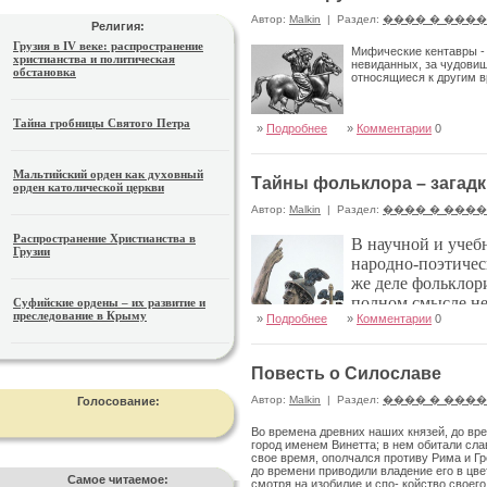
Автор:
Malkin
|
Раздел:
���� � ���
Религия:
Грузия в IV веке: распространение
Мифические кентавры - 
христианства и политическая
невиданных, за чудовищ
обстановка
относящиеся к другим в
Тайна гробницы Святого Петра
»
Подробнее
»
Комментарии
0
Мальтийский орден как духовный
Тайны фольклора – загадк
орден католической церкви
Автор:
Malkin
|
Раздел:
���� � ���
Распространение Христианства в
В научной и учеб
Грузии
народно-поэтичес
же деле фольклори
полном смысле не
Суфийские ордены – их развитие и
преследование в Крыму
»
Подробнее
»
Комментарии
0
передачи
Повесть о Силославе
Автор:
Malkin
|
Раздел:
���� � ���
Голосование:
Во времена древних наших князей, до вре
город именем Винетта; в нем обитали сла
свое время, ополчался противу Рима и Гр
до времени приводили владение его в цве
Самое читаемое:
смотря на изобилие и спо- койство своего