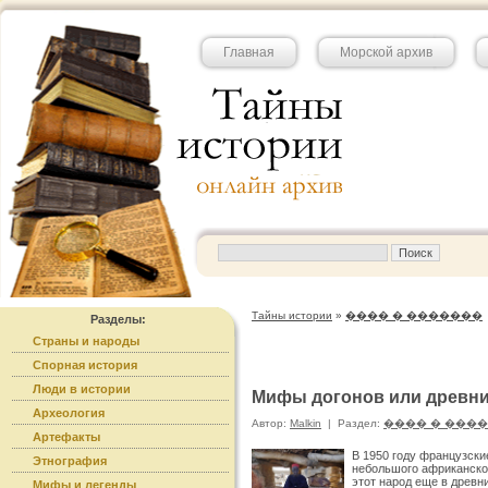
Главная
Морской архив
Тайны истории
»
���� � �������
Разделы:
Страны и народы
Спорная история
Люди в истории
Мифы догонов или древни
Археология
Автор:
Malkin
|
Раздел:
���� � ���
Артефакты
В 1950 году французск
Этнография
небольшого африканско
этот народ еще в древн
Мифы и легенды