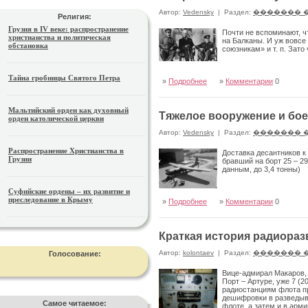
Автор:
Vedensky
|
Раздел:
������� 
Религия:
Грузия в IV веке: распространение
Почти не вспоминают, ч
христианства и политическая
на Балканы. И уж вовсе
обстановка
союзникам» и т. п. Зато
Тайна гробницы Святого Петра
»
Подробнее
»
Комментарии
0
Мальтийский орден как духовный
Тяжелое вооружение и бо
орден католической церкви
Автор:
Vedensky
|
Раздел:
������� 
Распространение Христианства в
Доставка десантников к
Грузии
бравший на борт 25 – 29
данным, до 3,4 тонны)
Суфийские ордены – их развитие и
преследование в Крыму
»
Подробнее
»
Комментарии
0
Краткая история радиора
Автор:
kolontaev
|
Раздел:
������� 
Голосование:
Вице-адмирал Макаров, 
Порт – Артуре, уже 7 (
радиостанциям флота п
дешифровки в разведыва
Самое читаемое:
флоте, а затем и в арми