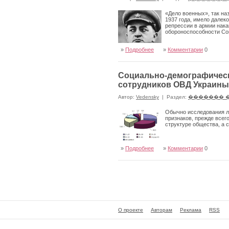
«Дело военных», так н
1937 года, имело дале
репрессии в армии нака
обороноспособности Сов
»
Подробнее
»
Комментарии
0
Социально-демографическ
сотрудников ОВД Украины
Автор:
Vedensky
|
Раздел:
������� 
Обычно исследования ли
признаков, прежде всего
структуре общества, а 
»
Подробнее
»
Комментарии
0
О проекте
Авторам
Реклама
RSS