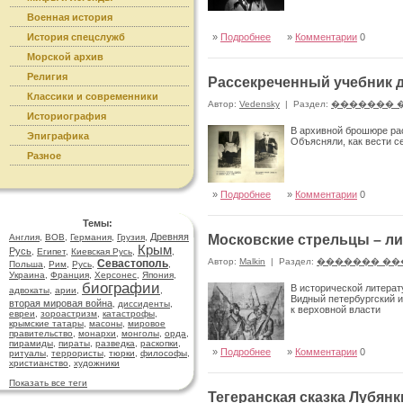
Военная история
История спецслужб
»
Подробнее
»
Комментарии
0
Морской архив
Религия
Рассекреченный учебник 
Классики и современники
Автор:
Vedensky
|
Раздел:
������� 
Историография
В архивной брошюре ра
Эпиграфика
Объясняли, как вести с
Разное
»
Подробнее
»
Комментарии
0
Темы:
Древняя
Англия
,
ВОВ
,
Германия
,
Грузия
,
Московские стрельцы – ли
Крым
Русь
,
Египет
,
Киевская Русь
,
,
Автор:
Malkin
|
Раздел:
������� ��
Севастополь
Польша
,
Рим
,
Русь
,
,
Украина
,
Франция
,
Херсонес
,
Япония
,
биографии
В исторической литерат
адвокаты
,
арии
,
,
Видный петербургский и
вторая мировая война
,
диссиденты
,
к верховной власти
евреи
,
зороастризм
,
катастрофы
,
крымские татары
,
масоны
,
мировое
правительство
,
монархи
,
монголы
,
орда
,
пирамиды
,
пираты
,
разведка
,
раскопки
,
»
Подробнее
»
Комментарии
0
ритуалы
,
террористы
,
тюрки
,
философы
,
христианство
,
художники
Показать все теги
Тегеранская сказка Лубян