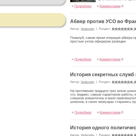
»
Подробнее
»
Комментарии
0
Абвер против УСО во Фра
Автор:
Vedensky
|
Раздел:
������� 
Пожалуй, самая яркая операция абвера п
простым унтер-офицером разведки
»
Подробнее
»
Комментарии
0
История секретных служб 
Автор:
Vedensky
|
Раздел:
������� 
На протяжении тридцати трех веков шпио
это, видимо, самым характером работы, 
слишком романтичны и мало привлекатель
шпионов, в своих мемуарах старались пр
»
Подробнее
»
Комментарии
0
История одного политичес
Автор:
Vedensky
|
Раздел:
������� 