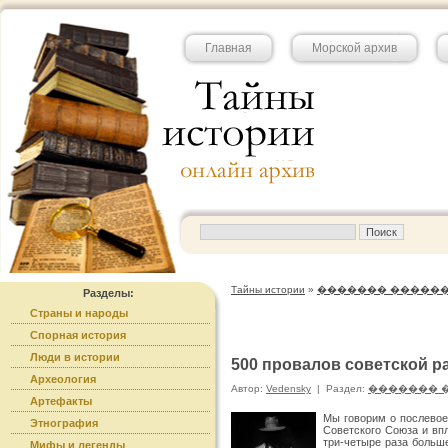
Главная
Морской архив
Тайны истории
»
������� �����
Разделы:
Страны и народы
Спорная история
Люди в истории
500 провалов советской ра
Археология
Автор:
Vedensky
|
Раздел:
������� 
Артефакты
Мы говорим о послевое
Этнография
Советского Союза и вп
три-четыре раза больше
Мифы и легенды