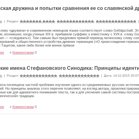
ская дружина и попытки сравнения ее со славянской 
in
|
Раздел:
������� ����
,
������������
,
�������������
|
лову «дружина» в современном немецком языке соответствует слово Gefolgschaft. Э
е, воз­никшее, когда ученые XIX в. прибавили суффикс к известному с XVII в. слову Ge
lgen — «следовать»). Тем самым был предложен прямой перевод латинскому слову comi
ерований и общественного устрой­ства древних германцев («О происхождении германц
 Тацитом, какое-либо более или менее прямое
нее
»
Комментарии
0
кие имена Стефановского Синодика: Принципы идент
in
|
Раздел:
������������
,
�������������
|
Дата: 14-11-2015 20:0
ота посвящена частной проблеме изучения одного из средневековых русских источни
й. Но принципы анализа этого перечня позволяют, на взгляд автора, проиллюстри­ров
ые как для адекватного понимания текста, так и для уяснения самой системы постро
огической» традиции.
нее
»
Комментарии
0