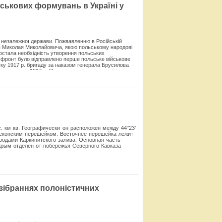
йськових формувань в Україні у
Смотреть
 незалежної держави. Пожвав­ленню в Російській
зя Миколая Мико­лайовича, якою польському народові
) постала необхідність утворення польських
а фронт було відправлено перше польське військове
тку 1917 р. бригаду за наказом генерала Брусилова
я у травні 1917 р. Польська стрі­лецька дивізія
ини, де взяла участь у боях з австро-угорськими
у, що по­чинав за погодженням із новим Верховним
1
 дивізія
.
Смотреть
 км кв. Географически он расположен между 44°23'
Перекопским перешейком. Восточнее перешейка лежит
одами Каркинитского залива. Основная часть
рым отделен от побережья Северного Кавказа
Смотреть
у зібраннях полоністичних