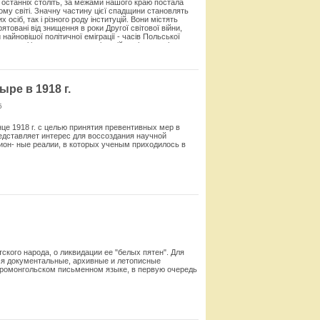
х останніх століть, за межами нашого краю постала
ьому світі. Значну частину цієї спадщини становлять
х осіб, так і різного роду інституцій. Вони містять
ятовані від знищення в роки Другої світової війни,
 найновішої політичної еміграції - часів Польської
огодні і зосереджена в емі­граційних інституціях, до
чних ін­ституцій за кордоном є як інституції, створені
рико-літературне товариство та Польська бібліотека в
ей ім. генерала Сікорського та Польська бібліотека у
стичні зібрання в Очард Лейк (США), зібрання
ре в 1918 г.
і зібрання зосереджено також у військових
5
Смотреть
нце 1918 г. с целью принятия превентивных мер в
дставляет ин­терес для воссоздания научной
ион- ные реалии, в которых ученым приходилось в
Смотреть
ского народа, о ликвидации ее "белых пятен". Для
ся докумен­тальные, архивные и летописные
аромонгольском письменном языке, в первую очередь
Смотреть