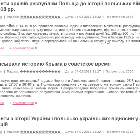
нти архівів республіки Польща до історії польських ві
18 рр.
in
|
Раздел:
�������������
|
Дата: 05-02-2017 13:32
|
Просмотров: 2547
ова війна 1914-1918 рр. принесла полякам надію на визволення і можливість розбудови
льського національного руху сприяла, поряд з іншими факторами, відозва великого кня
о свободу. З огляду на велику кількість поляків у російській армії (від 165 до 200 тис.
их збройних сил, підпорядкованих російському командуванню. Уже в березні 1915 р. н
- Пулавський леґіон, пізніше переформований на Польську стрілецьку бригаду. На поча
влено до Київського військового округу для розширення до дивізії. Після укомплектуванн
нее
»
Комментарии
0
у районі Проскурова, звідки у середині червня відправилася на фронт, до Східної Галич
 Пізніше, у середині серпня 1917 р., дивізія увійшла до складу 1-го Польського корпус
андувачем ген. Корніловим формуватися на білоруських землях, як його 1-а стрі­лецька
исывали историю Крыма в советское время
in
|
Раздел:
�������������
|
Дата: 04-02-2017 21:27
|
Просмотров: 2590
полуостров, омываемый водами Черного и Азовского морей, имеет площадь 25,5 тыс.
. ш. и 32°30' и 36°40' в. д. Полуостров соединяется на севере с материком узким 
 залив, называемый Гнилым морем. Северо-западное побережье Крыма омывается в
соблена от Керченского полуострова Акмонайским перешейком. Северо-Восточный К
рченским проливом.
нее
»
Комментарии
0
нти з історії України і польсько-українських відносин 
уцій
in
|
Раздел:
�������������
|
Дата: 17-01-2017 21:32
|
Просмотров: 2774