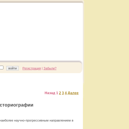
Регистрация
|
Забыли?
Назад
1
2
3
4
Далее
историографии
 наиболее научно-прогрессивным направлением в