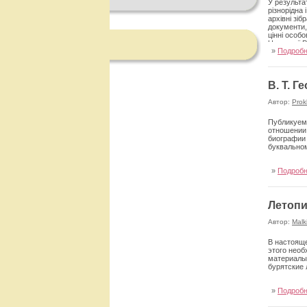
У результа
різнорідна
архівні зіб
документи, 
цінні особо
Народної Ре
»
Подроб
яких потрап
ще в ХІХ ст
Парижі, що
Лондоні, І
В. Т. 
Папського 
організація
Автор:
Prok
Публикуемы
отношении 
биографии 
буквально
»
Подроб
Летопи
Автор:
Malk
В настояще
этого необ
материалы
бурятские 
»
Подроб