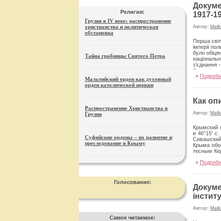
Докуме
Религия:
1917-19
Грузия в IV веке: распространение
христианства и политическая
Автор:
Malk
обстановка
Перша світ
імперії по
було обіцян
Тайна гробницы Святого Петра
національн
з’єднання 
було відпра
»
Подроб
опинилася 
Мальтийский орден как духовный
частинами.
орден католической церкви
головноком
Как оп
Распространение Христианства в
Автор:
Malk
Грузии
Крымский 
и 46°15' с
Суфийские ордены – их развитие и
Сивашский
преследование в Крыму
Крыма обо
тесным Ке
»
Подроб
Голосование:
Докуме
інстит
Автор:
Malk
Самое читаемое: