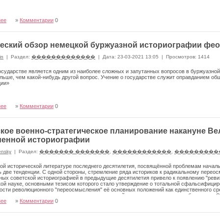
нее
»
Комментарии
0
еский обзор немецкой буржуазной историографии фео
in
|
Раздел:
�������������
|
Дата: 23-03-2021 13:05
|
Просмотров: 1414
осударстве является одним из наиболее сложных и запутанных вопросов в буржуазно
льше, чем какой-нибудь другой вопрос. Учение о государстве служит оправданием о
ции»
нее
»
Комментарии
0
кое военно-стратегическое планирование накануне Ве
менной историографии
ensky
|
Раздел:
������� �������
,
������������
,
���������
ой исторической литературе последнего десятилетия, посвящённой проблемам началь
 две тенденции. С одной стороны, стремление ряда историков к радикальному пере
ых советской историографией в предыдущие десятилетия привело к появлению "реви
ой науке, основными тезисом которого стало утверждение о тотальной сфальсифицир
сти революционного "переосмысления" её основных положений как единственного сре
начительное число историков не видит оснований для отказа от всего наработанного.
нее
»
Комментарии
0
 игнорирования документов, ставших известными исследователям в последние годы.
терпретировать в соответствии с прежними представлениями. Академик А.О.Чубарьян 
"Поразительно, что очень часто публикации, казалось бы, неопровержимых документо
а наоборот, дают стимулы для продолжения старых споров"