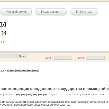
Морской архив
Исследования
Библиотека
Логин:
Пароль:
рии
»
�������������
ная концепция феодального государства в немецкой 
in
|
Раздел:
�������������
|
Дата: 29-03-2021 13:09
|
Просмотров: 2269
 натурально-хозяйственная концепция феодального государства является безусловно
уржуазной историографии средневекового государства.