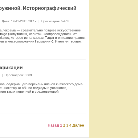
дружиной. Историографический
Дата: 14-11-2015 20:17
|
Просмотров: 5478
та лексема — сравнительно позднее искусственное
folge («спутники», «свита», «сопровождение»; от
tatus, которое использовал Тацит в описании нравов,
ев и местоположении Герма­нии»). Имел ли термин,
Смотреть
ификации
7
|
Просмотров: 3389
ков, содержащего перечень членов княжеского дома
ать некоторые общие подходы и установки,
ения таких перечней в средневековой
Смотреть
Назад
1
2
3
4
Далее