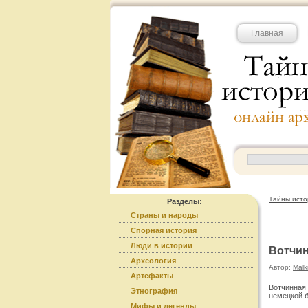
Главная
Тайны исто
Разделы:
Страны и народы
Спорная история
Люди в истории
Вотчин
Археология
Автор:
Malk
Артефакты
Вотчинная
Этнография
немецкой б
Мифы и легенды