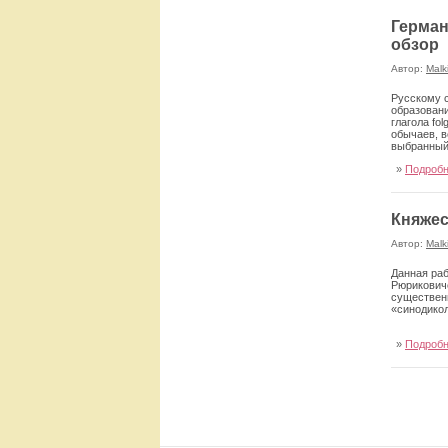
Герман
обзор
Автор:
Malk
Русскому с
образовани
глагола fo
обычаев, в
выбранный
»
Подроб
Княжес
Автор:
Malk
Данная раб
Рюриковиче
существенн
«синодикол
»
Подроб