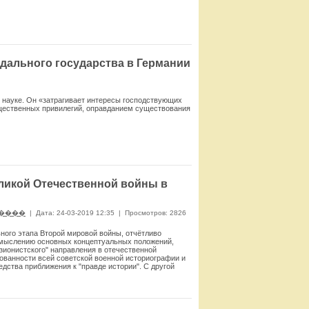
Смотреть
дального государства в Германии
й науке. Он «затрагивает интересы господствующих
бщественных привилегий, оправданием существования
Смотреть
ликой Отечественной войны в
����
|
Дата: 24-03-2019 12:35
|
Просмотров: 2826
ного этапа Второй мировой войны, отчётливо
осмыслению основных концептуальных положений,
зионистского" направления в отечественной
ованности всей советской военной историографии и
дства приближения к "правде истории". С другой
 Это не означает догматического следования прежним
 Просто в большинстве случаев эти документы
в предисловии к сборнику "Война и политика"
в не изменяют позиций сторонников различных