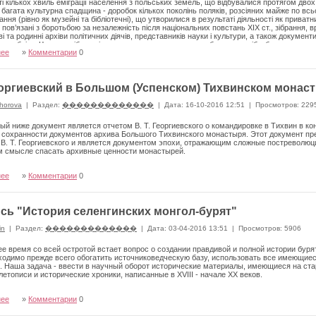
ті кількох хвиль еміграції населення з польських земель, що відбувалися протягом дво
 і багата культурна спадщина - доробок кількох поколінь поляків, розсіяних майже по вс
рання (рівно як музейні та бібліотечні), що утворилися в результаті діяльності як приватни
пов’язані з боротьбою за незалежність після національних повстань ХІХ ст., зібрання, вр
ві та родинні архіви політичних діячів, представників науки і культури, а також документи
спубліки. Частина зібрань і спадщини, завдяки зусиллям багатьох осіб, збереглася до сь
нее
»
Комментарии
0
ила насамперед як дар від її спадкоємців. Серед кількох десятків польських та полоністи
., так і організовані після Другої світової війни. Серед них вирізняються Польське істо
 існують уже понад 150 років, Польський музей у Ра- персвіллі, Польський інститут і муз
нститут Юзефа Пілсудського у Нью- Йорку та Лондоні, Польський музей у Чікаго, полоні
Георгиевский в Большом (Успенском) Тихвинском монасты
інституту церковних студій та архіву Понтифікату Іоанна Павла ІІ у Римі. Зрештою, цінн
х, парафіях, культурних і благодійних установах, що діють на чужині.
horova
|
Раздел:
�������������
|
Дата: 16-10-2016 12:51
|
Просмотров: 229
й ниже документ является отчетом В. Т. Георги­евского о командировке в Тихвин в ко
сохранности документов архива Большого Тихвинского монастыря. Этот документ пре
В. Т. Георгиевского и яв­ляется документом эпохи, отражающим сложные постреволюц
м смысле спасать архивные ценности монастырей.
нее
»
Комментарии
0
сь "История селенгинских монгол-бурят"
in
|
Раздел:
�������������
|
Дата: 03-04-2016 13:51
|
Просмотров: 5906
е время со всей остротой встает вопрос о создании правдивой и полной истории бурят
ходимо прежде всего обогатить источниковедческую базу, использовать все имеющие
. Наша задача - ввести в научный оборот исторические материалы, имеющиеся на ст
лето­писи и исторические хроники, написанные в XVIII - начале XX веков.
нее
»
Комментарии
0