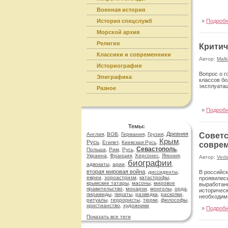
Военная история
История спецслужб
»
Подроб
Морской архив
Религия
Критич
Классики и современники
Автор:
Malk
Историография
Вопрос о г
Эпиграфика
классов бо
эксплуата
Разное
»
Подроб
Темы:
Древняя
Англия
,
ВОВ
,
Германия
,
Грузия
,
Советс
Крым
Русь
,
Египет
,
Киевская Русь
,
,
совре
Севастополь
Польша
,
Рим
,
Русь
,
,
Украина
,
Франция
,
Херсонес
,
Япония
,
Автор:
Ved
биографии
адвокаты
,
арии
,
,
вторая мировая война
,
диссиденты
,
В российск
евреи
,
зороастризм
,
катастрофы
,
проявились
крымские татары
,
масоны
,
мировое
выработанн
правительство
,
монархи
,
монголы
,
орда
,
историческ
пирамиды
,
пираты
,
разведка
,
раскопки
,
необходимо
ритуалы
,
террористы
,
тюрки
,
философы
,
стороны, з
христианство
,
художники
»
Подроб
подходам и
удаётся ин
Показать все теги
отмечает: 
взглядов, 