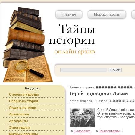
Главная
Морской архив
Тайны истории
»
������� �����
Разделы:
Герой-подводник Лисин
Страны и народы
Спорная история
Автор:
rizhonok
|
Раздел:
���� � ��
Люди в истории
Сергей Лисин добровол
Отечественную войну, к
Археология
транспортов и заслужив
Артефакты
Этнография
»
Подробнее
»
Комментарии
0
Мифы и легенды