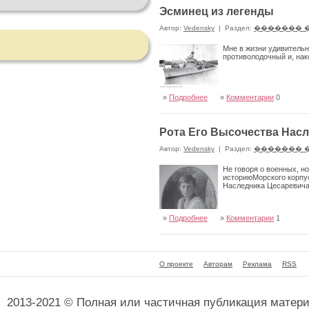
Эсминец из легенды
Автор:
Vedensky
|
Раздел:
������� 
Мне в жизни удивительн
противолодочный и, нак
»
Подробнее
»
Комментарии
0
Рота Его Высочества Насл
Автор:
Vedensky
|
Раздел:
������� 
Не говоря о военных, но
историюМорского корпу
Наследника Цесаревича
»
Подробнее
»
Комментарии
1
О проекте
Авторам
Реклама
RSS
2013-2021 © Полная или частичная публикация матер