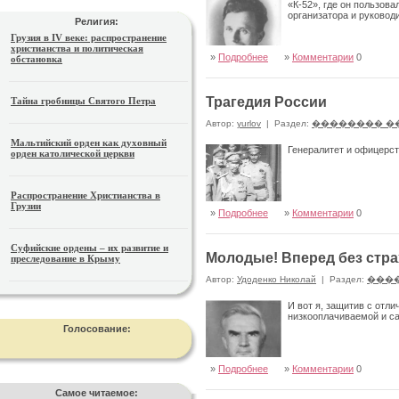
«К-52», где он пользов
организатора и руковод
Религия:
Грузия в IV веке: распространение
христианства и политическая
»
Подробнее
»
Комментарии
0
обстановка
Трагедия России
Тайна гробницы Святого Петра
Автор:
yurlov
|
Раздел:
�������� �
Мальтийский орден как духовный
Генералитет и офицерс
орден католической церкви
Распространение Христианства в
Грузии
»
Подробнее
»
Комментарии
0
Суфийские ордены – их развитие и
Молодые! Вперед без стра
преследование в Крыму
Автор:
Удоденко Николай
|
Раздел:
���
И вот я, защитив с отл
низкооплачиваемой и с
Голосование:
»
Подробнее
»
Комментарии
0
Самое читаемое: