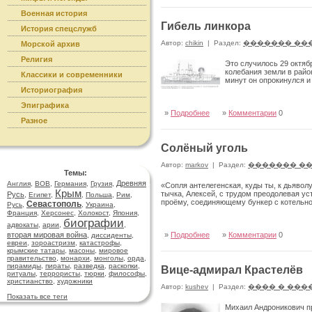
Военная история
Гибель линкора
История спецслужб
Автор:
chikin
|
Раздел:
������� ��
Морской архив
Религия
Это случилось 29 октяб
колебания земли в райо
Классики и современники
минут он опрокинулся и
Историография
Эпиграфика
»
Подробнее
»
Комментарии
0
Разное
Солёный уголь
Автор:
markov
|
Раздел:
������� �
Темы:
Древняя
Англия
,
ВОВ
,
Германия
,
Грузия
,
«Сопля антелегенская, куды ты, к дьявол
Крым
тычка, Алексей, с трудом преодолевая ус
Русь
,
Египет
,
,
Польша
,
Рим
,
проёму, соединяющему бункер с котельн
Севастополь
Русь
,
,
Украина
,
Франция
,
Херсонес
,
Холокост
,
Япония
,
биографии
адвокаты
,
арии
,
,
вторая мировая война
»
Подробнее
»
Комментарии
0
,
диссиденты
,
евреи
,
зороастризм
,
катастрофы
,
крымские татары
,
масоны
,
мировое
правительство
,
монархи
,
монголы
,
орда
,
пирамиды
,
пираты
,
разведка
,
раскопки
,
Вице-адмирал Крастелёв
ритуалы
,
террористы
,
тюрки
,
философы
,
христианство
,
художники
Автор:
kushev
|
Раздел:
���� � ���
Показать все теги
Михаил Андроникович пр