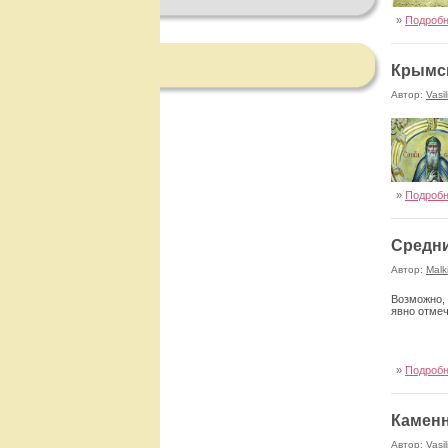
»
Подроб
Крымс
Автор:
Vasil
»
Подроб
Средни
Автор:
Malk
Возможно, 
явно отме
»
Подроб
Камен
Автор:
Vasil