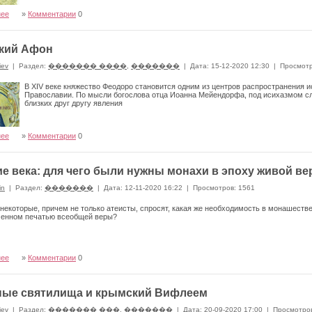
нее
»
Комментарии
0
кий Афон
iev
|
Раздел:
������� ����
,
�������
|
Дата: 15-12-2020 12:30
|
Просмотр
В XIV веке княжество Феодоро становится одним из центров распространения и
Православии. По мысли богослова отца Иоанна Мейендорфа, под исихазмом сл
близких друг другу явления
нее
»
Комментарии
0
е века: для чего были нужны монахи в эпоху живой в
in
|
Раздел:
�������
|
Дата: 12-11-2020 16:22
|
Просмотров: 1561
некоторые, причем не только атеисты, спросят, какая же необходимость в монашеств
ченном печатью всеобщей веры?
нее
»
Комментарии
0
ные святилища и крымский Вифлеем
iev
|
Раздел:
������� ���
,
�������
|
Дата: 20-09-2020 17:00
|
Просмотров