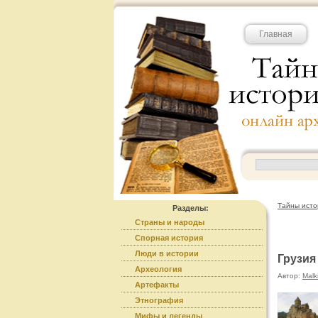
Главная
Тайны исто
Разделы:
Страны и народы
Спорная история
Люди в истории
Грузия
Археология
Автор:
Malk
Артефакты
Этнография
Мифы и легенды