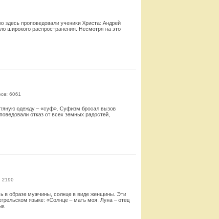
во здесь проповедовали ученики Христа: Андрей
шло широкого распространения. Несмотря на это
Смотреть
ов: 6061
тяную одежду – «суф». Суфизм бросал вызов
поведовали отказ от всех земных радостей,
Смотреть
: 2190
ь в образе мужчины, солнце в виде женщины. Эти
рельском языке: «Солнце – мать моя, Луна – отец
ык