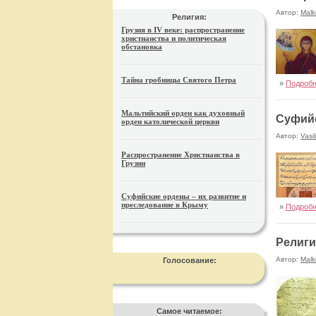
Автор:
Malk
Религия:
Грузия в IV веке: распространение
христианства и политическая
обстановка
Тайна гробницы Святого Петра
»
Подроб
Мальтийский орден как духовный
Суфийс
орден католической церкви
Автор:
Vasil
Распространение Христианства в
Грузии
Суфийские ордены – их развитие и
преследование в Крыму
»
Подроб
Религия
Автор:
Malk
Голосование:
Самое читаемое: