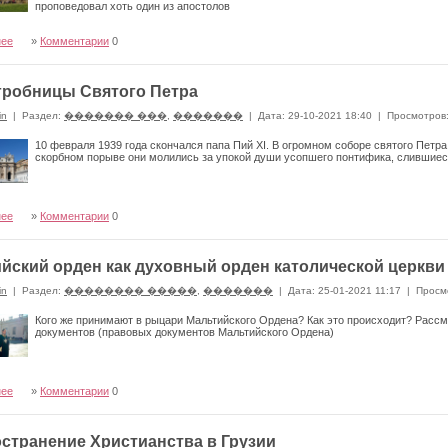
проповедовал хоть один из апостолов
нее
»
Комментарии
0
гробницы Святого Петра
in
|
Раздел:
������� ���
,
�������
|
Дата: 29-10-2021 18:40
|
Просмотров
10 февраля 1939 года скончался папа Пий XI. В огромном соборе святого Петр
скорбном порыве они молились за упокой души усопшего понтифика, слившиес
нее
»
Комментарии
0
йский орден как духовный орден католической церкви
in
|
Раздел:
�������� �����
,
�������
|
Дата: 25-01-2021 11:17
|
Просм
Кого же принимают в рыцари Мальтийского Ордена? Как это происходит? Рассм
документов (правовых документов Мальтийского Ордена)
нее
»
Комментарии
0
странение Христианства в Грузии