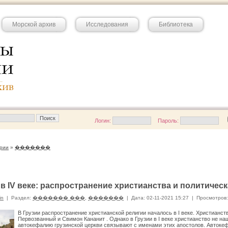
Морской архив
Исследования
Библиотека
Логин:
Пароль:
рии
»
�������
 в IV веке: распространение христианства и политичес
in
|
Раздел:
������� ���
,
�������
|
Дата: 02-11-2021 15:27
|
Просмотров:
В Грузии распространение христианской религии началось в I веке. Христианст
Первозванный и Свимон Кананит . Однако в Грузии в I веке христианство не н
автокефалию грузинской церкви связывают с именами этих апостолов. Автокеф