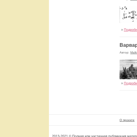
»
Подроб
Варвар
Автор:
Malk
»
Подроб
О проекте
2013-2021 © Полная или частичная публикация мате