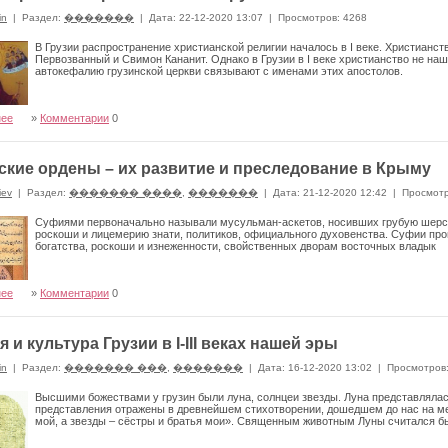
in
|
Раздел:
�������
|
Дата: 22-12-2020 13:07
|
Просмотров: 4268
В Грузии распространение христианской религии началось в I веке. Христианст
Первозванный и Свимон Кананит. Однако в Грузии в I веке христианство не на
автокефалию грузинской церкви связывают с именами этих апостолов.
нее
»
Комментарии
0
кие ордены – их развитие и преследование в Крыму
iev
|
Раздел:
������� ����
,
�������
|
Дата: 21-12-2020 12:42
|
Просмотр
Суфиями первоначально называли мусульман-аскетов, носивших грубую шерс
роскоши и лицемерию знати, политиков, официального духовенства. Суфии про
богатства, роскоши и изнеженности, свойственных дворам восточных владык
нее
»
Комментарии
0
 и культура Грузии в I-III веках нашей эры
in
|
Раздел:
������� ���
,
�������
|
Дата: 16-12-2020 13:02
|
Просмотров
Высшими божествами у грузин были луна, солнцеи звезды. Луна представлялас
представления отражены в древнейшем стихотворении, дошедшем до нас на мег
мой, а звезды – сёстры и братья мои». Священным животным Луны считался б