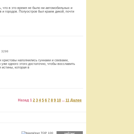
, что в это время не было ни автомобильных и
 и городов. Полуостров был краем дикой, почти
Смотреть
: 3298
и христовы наполнились гуннами и свевами,
уже одного этого достаточно, чтобы восславить
 истины, которая в
Смотреть
Назад
1
2
3
4
5
6
7
8
9
10
...
11
Далее