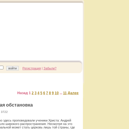
Регистрация
|
Забыли?
Назад
1
2
3
4
5
6
7
8
9
10
...
11
Далее
кая обстановка
 3722
во здесь проповедовали ученики Христа: Андрей
ашло широкого распространения. Несмотря на это
альной может стать церковь лишь той страны, где