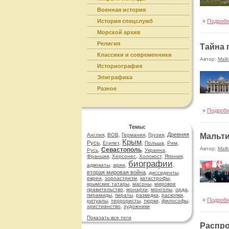
Военная история
История спецслужб
»
Подроб
Морской архив
Религия
Тайна 
Классики и современники
Автор:
Malk
Историография
Эпиграфика
Разное
»
Подроб
Темы:
Древняя
Англия
,
ВОВ
,
Германия
,
Грузия
,
Мальти
Крым
Русь
,
Египет
,
,
Польша
,
Рим
,
Автор:
Malk
Севастополь
Русь
,
,
Украина
,
Франция
,
Херсонес
,
Холокост
,
Япония
,
биографии
адвокаты
,
арии
,
,
вторая мировая война
,
диссиденты
,
евреи
,
зороастризм
,
катастрофы
,
крымские татары
,
масоны
,
мировое
правительство
,
монархи
,
монголы
,
орда
,
пирамиды
,
пираты
,
разведка
,
раскопки
,
»
Подроб
ритуалы
,
террористы
,
тюрки
,
философы
,
христианство
,
художники
Показать все теги
Распро