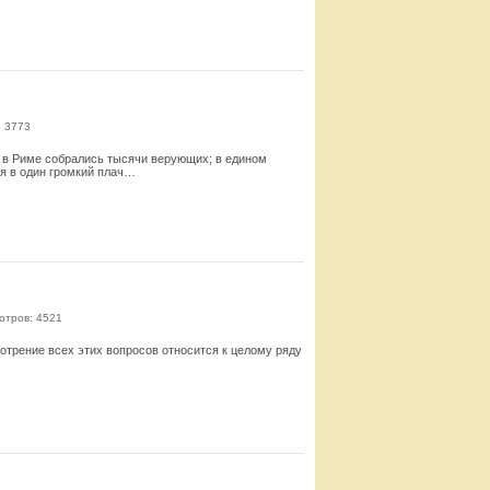
Смотреть
: 3773
а в Риме собрались тысячи верующих; в едином
я в один громкий плач…
Смотреть
отров: 4521
отрение всех этих вопросов относится к целому ряду
Смотреть