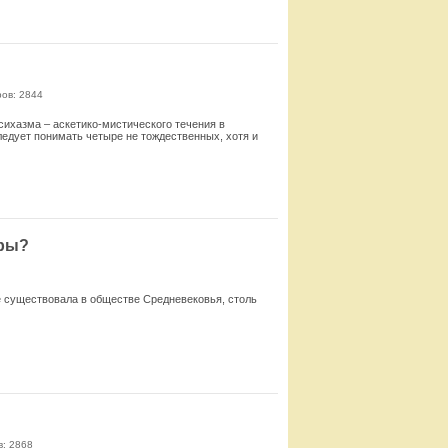
Смотреть
ов: 2844
сихазма – аскетико-мистического течения в
едует понимать четыре не тождественных, хотя и
Смотреть
еры?
е существовала в обществе Средневековья, столь
Смотреть
: 2868