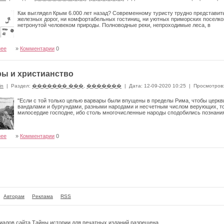
Как выглядел Крым 6.000 лет назад? Современному туристу трудно представить
железных дорог, ни комфортабельных гостиниц, ни уютных приморских поселков
нетронутой человеком природы. Полноводные реки, непроходимые леса, в
нее
»
Комментарии
0
ы и христианство
in
|
Раздел:
������� ���
,
�������
|
Дата: 12-09-2020 10:25
|
Просмотров
"Если с той только целью варвары были впущены в пределы Рима, чтобы церкв
вандалами и бургундами, разными народами и несчетным числом верующих, то 
милосердие господне, ибо столь многочисленные народы сподобились познания
нее
»
Комментарии
0
Авторам
Реклама
RSS
риалов сайта
Тайны истории
для печатных изданий разрешена