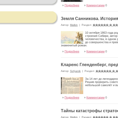
»
Подробнее
»
Комментарии
0
Земля Санникова. Истори
Автор:
Malkin
|
Раздел:
������ � �
10 октября 1863 года р
строения Сибири, автор
человечества, в одном 
до совершенства и прев
знаменитый роман.
»
Подробнее
»
Комментарии
0
Кларенс Гленденберг, пре
Автор:
Sofyanik
|
Раздел:
������ � 
За 14 лет до легендарн
Решив проверить советс
небольшой самолёт и вы
»
Подробнее
»
Комментарии
0
Тайны катастрофы страто
Автор:
Malkin
|
Раздел:
������ � �