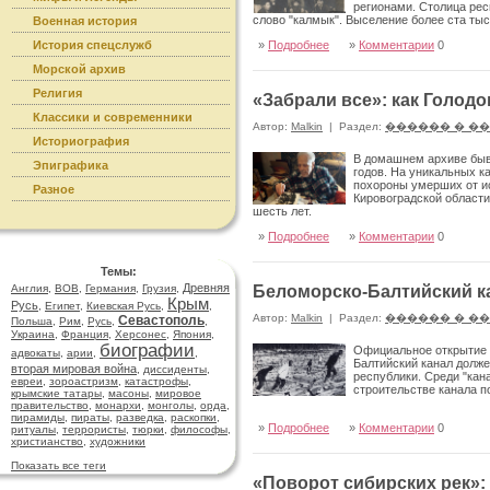
регионами. Столица рес
слово "калмык". Выселение более ста ты
Военная история
власти.
История спецслужб
»
Подробнее
»
Комментарии
0
Морской архив
Религия
«Забрали все»: как Голод
Классики и современники
Автор:
Malkin
|
Раздел:
������ � �
Историография
В домашнем архиве быв
Эпиграфика
годов. На уникальных к
похороны умерших от ис
Разное
Кировоградской области)
шесть лет.
»
Подробнее
»
Комментарии
0
Темы:
Древняя
Англия
,
ВОВ
,
Германия
,
Грузия
,
Беломорско-Балтийский ка
Крым
Русь
,
Египет
,
Киевская Русь
,
,
Автор:
Malkin
|
Раздел:
������ � �
Севастополь
Польша
,
Рим
,
Русь
,
,
Украина
,
Франция
,
Херсонес
,
Япония
,
биографии
Официальное открытие "
адвокаты
,
арии
,
,
Балтийский канал долж
вторая мировая война
,
диссиденты
,
республики. Среди "кан
евреи
,
зороастризм
,
катастрофы
,
строительстве канала п
крымские татары
,
масоны
,
мировое
правительство
,
монархи
,
монголы
,
орда
,
пирамиды
,
пираты
,
разведка
,
раскопки
,
»
Подробнее
»
Комментарии
0
ритуалы
,
террористы
,
тюрки
,
философы
,
христианство
,
художники
Показать все теги
«Поворот сибирских рек»: