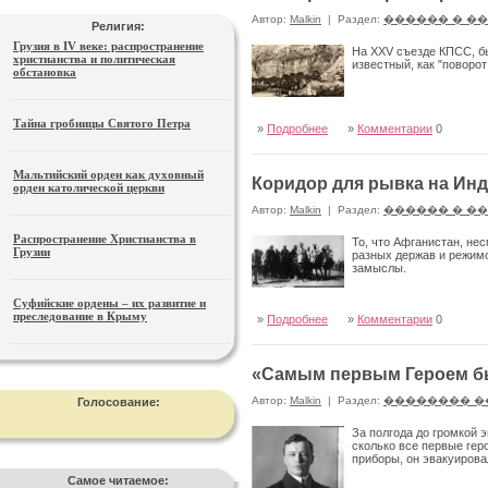
Автор:
Malkin
|
Раздел:
������ � �
Религия:
Грузия в IV веке: распространение
На XXV съезде КПСС, бы
христианства и политическая
известный, как "поворо
обстановка
Тайна гробницы Святого Петра
»
Подробнее
»
Комментарии
0
Мальтийский орден как духовный
Коридор для рывка на Ин
орден католической церкви
Автор:
Malkin
|
Раздел:
������ � �
Распространение Христианства в
То, что Афганистан, не
Грузии
разных держав и режимо
замыслы.
Суфийские ордены – их развитие и
преследование в Крыму
»
Подробнее
»
Комментарии
0
«Самым первым Героем бы
Автор:
Malkin
|
Раздел:
�������� �
Голосование:
За полгода до громкой 
сколько все первые гер
приборы, он эвакуирова
Самое читаемое: