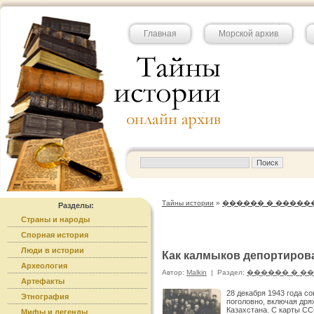
Главная
Морской архив
Тайны истории
»
������ � �����
Разделы:
Страны и народы
Спорная история
Люди в истории
Как калмыков депортиров
Археология
Автор:
Malkin
|
Раздел:
������ � �
Артефакты
28 декабря 1943 года с
Этнография
поголовно, включая дря
Казахстана. С карты С
Мифы и легенды