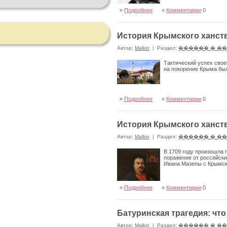
»
Подробнее
»
Комментарии
0
История Крымского ханств
Автор:
Malkin
|
Раздел:
������ � �
Тактический успех свое
на покорение Крыма был
»
Подробнее
»
Комментарии
0
История Крымского ханств
Автор:
Malkin
|
Раздел:
������ � �
В 1709 году произошла 
поражение от российских
Ивана Мазепы с Крымс
»
Подробнее
»
Комментарии
0
Батуринская трагедия: что
Автор:
Malkin
|
Раздел:
������ � �