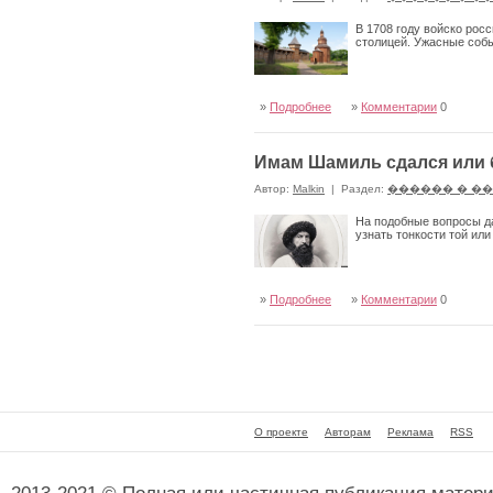
В 1708 году войско росс
столицей. Ужасные собы
»
Подробнее
»
Комментарии
0
Имам Шамиль сдался или б
Автор:
Malkin
|
Раздел:
������ � �
На подобные вопросы да
узнать тонкости той ил
»
Подробнее
»
Комментарии
0
О проекте
Авторам
Реклама
RSS