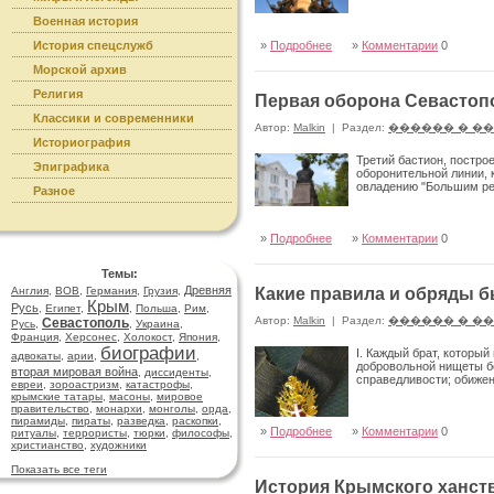
Военная история
История спецслужб
»
Подробнее
»
Комментарии
0
Морской архив
Религия
Первая оборона Севастопо
Классики и современники
Автор:
Malkin
|
Раздел:
������ � �
Историография
Третий бастион, постро
Эпиграфика
оборонительной линии, 
овладению "Большим ред
Разное
»
Подробнее
»
Комментарии
0
Темы:
Древняя
Англия
,
ВОВ
,
Германия
,
Грузия
,
Какие правила и обряды 
Крым
Русь
,
Египет
,
,
Польша
,
Рим
,
Автор:
Malkin
|
Раздел:
������ � �
Севастополь
Русь
,
,
Украина
,
Франция
,
Херсонес
,
Холокост
,
Япония
,
биографии
I. Каждый брат, которы
адвокаты
,
арии
,
,
добровольной нищеты бе
вторая мировая война
,
диссиденты
,
справедливости; обиже
евреи
,
зороастризм
,
катастрофы
,
крымские татары
,
масоны
,
мировое
правительство
,
монархи
,
монголы
,
орда
,
пирамиды
,
пираты
,
разведка
,
раскопки
,
»
Подробнее
»
Комментарии
0
ритуалы
,
террористы
,
тюрки
,
философы
,
христианство
,
художники
Показать все теги
История Крымского ханств