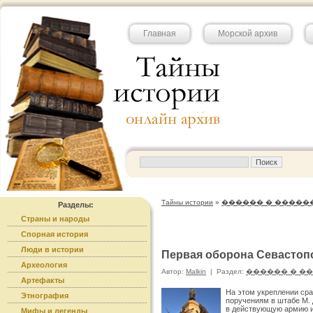
Главная
Морской архив
Тайны истории
»
������ � �����
Разделы:
Страны и народы
Спорная история
Люди в истории
Первая оборона Севастопо
Археология
Автор:
Malkin
|
Раздел:
������ � �
Артефакты
На этом укреплении ср
Этнография
поручениям в штабе М. Д
в действующую армию и
Мифы и легенды