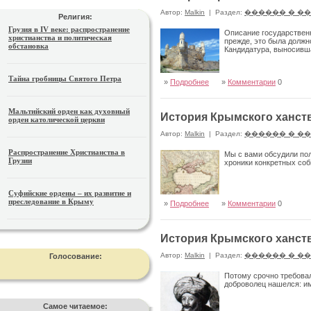
Автор:
Malkin
|
Раздел:
������ � �
Религия:
Грузия в IV веке: распространение
Описание государственн
христианства и политическая
прежде, это была долж
обстановка
Кандидатура, выносивша
Тайна гробницы Святого Петра
»
Подробнее
»
Комментарии
0
Мальтийский орден как духовный
История Крымского ханств
орден католической церкви
Автор:
Malkin
|
Раздел:
������ � �
Распространение Христианства в
Мы с вами обсудили пол
Грузии
хроники конкретных со
Суфийские ордены – их развитие и
преследование в Крыму
»
Подробнее
»
Комментарии
0
История Крымского ханств
Автор:
Malkin
|
Раздел:
������ � �
Голосование:
Потому срочно требовал
доброволец нашелся: им
Самое читаемое: