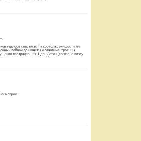
Смотреть
ф.
ков удалось спастись. На кора­блях они достигли
еденный войной до нищеты и отчаяния, троянцы
му­щение пострадавших. Царь Латин (согласно поэту
оружием против пришельцев. Но сражения не
ородок, назвав его именем жены. Вскоре у них
Смотреть
 Посмотрим.
 слово.
Смотреть