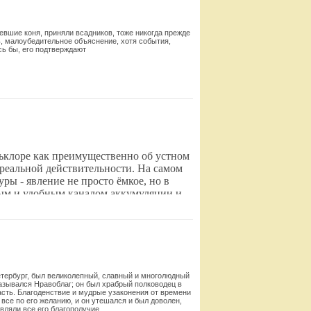
евшие коня, приняли всадников, тоже никогда прежде
ь, малоубедительное объяснение, хотя события,
ь бы, его подтверждают
Смотреть
льклоре как преимущественно об устном
 реальной действительности. На самом
ры - явление не просто ёмкое, но в
тым и удобным каналом аккумуляции и
Смотреть
Петербург, был великолепный, славный и многолюдный
азывался Нравоблаг; он был храб­рый полководец в
асть. Благоденствие и мудрые узаконения от времени
все по его желанию, и он утешался и был доволен,
вляли все его благополучие.