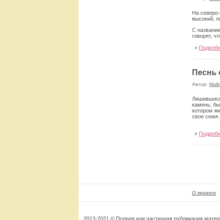
На северо-
высокий, п
С название
говорят, ч
»
Подроб
Песнь 
Автор:
Malk
Лишившись 
камень, бы
котором жи
свое семя.
»
Подроб
О проекте
2013-2021 © Полная или частичная публикация мате