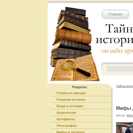
Главная
Тайны исто
Разделы:
Страны и народы
Спорная история
Люди в истории
Мифы д
Археология
Автор:
Malk
Артефакты
Этнография
Мифы и легенды