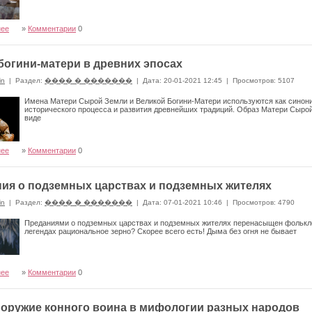
нее
»
Комментарии
0
богини-матери в древних эпосах
in
|
Раздел:
���� � �������
|
Дата: 20-01-2021 12:45
|
Просмотров: 5107
Имена Матери Сырой Земли и Великой Богини-Матери используются как синони
исторического процесса и развития древнейших традиций. Образ Матери Сырой
виде
нее
»
Комментарии
0
ия о подземных царствах и подземных жителях
in
|
Раздел:
���� � �������
|
Дата: 07-01-2021 10:46
|
Просмотров: 4790
Преданиями о подземных царствах и подземных жителях перенасыщен фольклор
легендах рациональное зерно? Скорее всего есть! Дыма без огня не бывает
нее
»
Комментарии
0
 оружие конного воина в мифологии разных народов