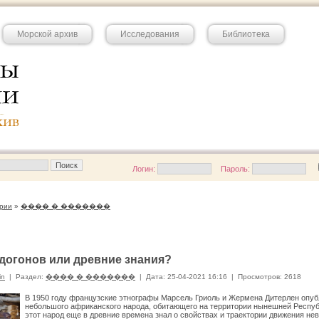
Морской архив
Исследования
Библиотека
Логин:
Пароль:
рии
»
���� � �������
огонов или древние знания?
in
|
Раздел:
���� � �������
|
Дата: 25-04-2021 16:16
|
Просмотров: 2618
В 1950 году французские этнографы Марсель Гриоль и Жермена Дитерлен опуб
небольшого африканского народа, обитающего на территории нынешней Респуб
этот народ еще в древние времена знал о свойствах и траектории движения н