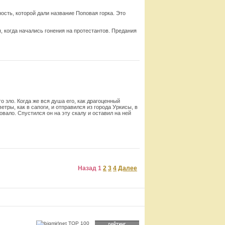
сть, которой дали название Поповая горка. Это
 когда нача­лись гонения на протестантов. Предания
Смотреть
о зло. Когда же вся душа его, как драгоценный
етры, как в сапоги, и отправился из города Уркисы, в
овало. Спустился он на эту скалу и оставил на ней
Смотреть
Назад
1
2
3
4
Далее