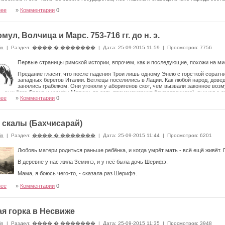
нее
»
Комментарии
0
мул, Волчица и Марс. 753-716 гг. до н. э.
in
|
Раздел:
���� � �������
|
Дата: 25-09-2015 11:59
|
Просмотров: 7756
Первые страницы римской истории, впрочем, как и по­следующие, похожи на ми
Предание гласит, что после падения Трои лишь одному Энею с горсткой соратни
западных берегов Италии. Беглецы по­селились в Лации. Как любой народ, дов
занялись грабежом. Они угоняли у аборигенов скот, чем вызвали законное воз
— сын бога Фавна и нимфы Марики, то есть про­исхождения божественного), вышел с 
, враги примирились, и царь Латин выдал за Энея свою дочь Лавинию. Эней основал г
нее
»
Комментарии
0
н Асканий.
скалы (Бахчисарай)
in
|
Раздел:
���� � �������
|
Дата: 25-09-2015 11:44
|
Просмотров: 6201
Любовь матери родиться раньше ребёнка, и когда умрёт мать - всё ещё живёт.
В деревне у нас жила Земинэ, и у неё была дочь Шерифэ.
Мама, я боюсь чего-то, - сказала раз Шерифэ.
лам. Не бойся, дитя.
нее
»
Комментарии
0
угалась, стала гладить дочь, заплетать её волосы в мелкие косички; шептала ласковое
я горка в Несвиже
in
|
Раздел:
���� � �������
|
Дата: 25-09-2015 11:35
|
Просмотров: 3948