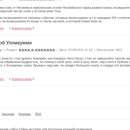
востоке от Несвижа в живописном уголке Несвижского парка разместилась возвышенно
окрытый лесом холм у истоков реки Уши.
м возвышенности связаны события, которые происходили тут в середине XVI столетия,
то на возвышенности когда-то была часовня, в которой поме­стили на
нее
»
Комментарии
0
об Улликумме
in
|
Раздел:
���� � �������
|
Дата: 25-09-2015 11:18
|
Просмотров: 3631
власти, стал думать Кумарби, как покарать бога Грозы, стал он замышлять против нег
ла обрамлена мудростью, он покинул свой трон, взял в руку жезл, обул ноги в буйные в
л, к Холодному озеру. Кружась над ним, он увидел большую скалу, и сердце его возлик
нее
»
Комментарии
0
Авторам
Реклама
RSS
риалов сайта
Тайны истории
для печатных изданий разрешена