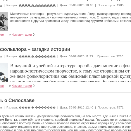
in
|
Раздел:
���� � �������
|
Дата: 03-08-2020 10:48
|
Просмотров: 4905
Мифические кентавры - результат недоразумения. Люди, никогда прежде не вид
невиданных, за чудовище - получеловека-полуживотное. Старое и, надо сказат
относящиеся к другим временам и случившиеся под другими небесами, казалос
нее
»
Комментарии
0
фольклора – загадки истории
in
|
Раздел:
���� � �������
|
Дата: 08-07-2020 11:23
|
Просмотров: 3206
В научной и учебной литературе преобладает мнение о фо
народно-поэтическом творчестве, к тому же оторванном от
же деле фольклористика как базисный пласт мировой культу
полном смысле необъятное и неисчерпаемое. Будучи прос
нее
»
Комментарии
0
передачи
ь о Силославе
in
|
Раздел:
���� � �������
|
Дата: 25-09-2015 12:40
|
Просмотров: 7571
 древних наших князей, до времен еще ве­ликого Кия, на том месте, где ныне Санкт-
ем Винетта; в нем обитали славене, храбрый и сильный народ. Государь сего города н
, ополчался противу Рима и Греции и покорял многие окрестные народы под свою об­л
 приводили владение его в цветущее состояние; счастье, разум и сила присвоили ему 
изобилие и спо- койство своего государства, ибо тишина и благоденствие народа соста