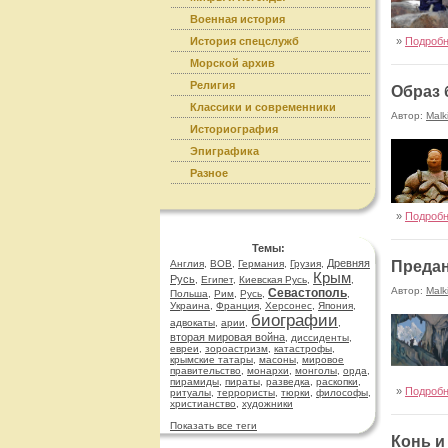
Военная история
История спецслужб
»
Подроб
Морской архив
Религия
Образ 
Классики и современники
Автор:
Malk
Историография
Эпиграфика
Разное
»
Подроб
Темы:
Древняя
Англия
,
ВОВ
,
Германия
,
Грузия
,
Предан
Крым
Русь
,
Египет
,
Киевская Русь
,
,
Автор:
Malk
Севастополь
Польша
,
Рим
,
Русь
,
,
Украина
,
Франция
,
Херсонес
,
Япония
,
биографии
адвокаты
,
арии
,
,
вторая мировая война
,
диссиденты
,
евреи
,
зороастризм
,
катастрофы
,
крымские татары
,
масоны
,
мировое
правительство
,
монархи
,
монголы
,
орда
,
пирамиды
,
пираты
,
разведка
,
раскопки
,
»
Подроб
ритуалы
,
террористы
,
тюрки
,
философы
,
христианство
,
художники
Показать все теги
Конь и