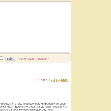
Регистрация
|
Забыли?
Назад
1
2
3
4
Далее
ликовали статью, посвященную мифологии догонов -
лики Мали. Догонские мифы свидетельствовали, что
евидимого вооруженным взглядом спутника