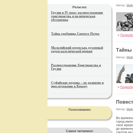
Автор:
Malk
Религия:
Грузия в IV веке: распространение
христианства и политическая
обстановка
Тайна гробницы Святого Петра
»
Подроб
Мальтийский орден как духовный
Тайны 
орден католической церкви
Автор:
Malk
Распространение Христианства в
Грузии
Суфийские ордены – их развитие и
преследование в Крыму
»
Подроб
Повест
Автор:
Malk
Голосование:
Во времена
город имен
свое время
до времени
Самое читаемое:
смотря на 