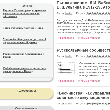
Пытка архивом: Д.И. Бабк
Религия:
В. Шульгина в 1917-1939 го
Грузия в IV веке: распространение
христианства и политическая
Автор:
Malkin
|
Раздел:
������ � �
обстановка
Выход в свет книги Д. И. Бабкова о госу
1917-1939 годы нельзя не приветствовать
деятель­ность Шульгина — русского госу
Тайна гробницы Святого Петра
монархического государственного механиз
сам приложил и руку, и перо. Ведь участ
»
Подробнее
»
Комментарии
0
Мальтийский орден как духовный
орден католической церкви
Русскоязычные сообществ
Распространение Христианства в
Автор:
Malkin
|
Раздел:
������ � �
Грузии
Социально-экономически
потрясениями, но и зат
Суфийские ордены – их развитие и
идентичностей. В ситуа
преследование в Крыму
адаптироваться к проис
вых идентичностей
»
Подробнее
»
Комментарии
0
Голосование:
«Бесчинства» как управле
советского оккупационного
Автор:
Malkin
|
Раздел:
������ � �
Самое читаемое: