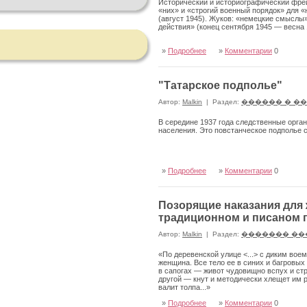
Исторический и историографический фрей
«них» и «строгий военный по­рядок» для 
(август 1945). Жуков: «немецкие смыслы» 
действия» (конец сентября 1945 — весна 
»
Подробнее
»
Комментарии
0
"Татарское подполье"
Автор:
Malkin
|
Раздел:
������ � �
В середине 1937 года следственные орга
населения. Это повстанческое подполье с
»
Подробнее
»
Комментарии
0
Позорящие наказания для 
традиционном и писаном 
Автор:
Malkin
|
Раздел:
������� ��
«По деревенской улице <...> с диким вое
женщина. Все тело ее в синих и багровых
в сапогах — живот чудовищно вспух и стра
другой — кнут и методически хлещет им р
валит толпа...»
»
Подробнее
»
Комментарии
0