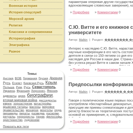
параметрам опережая другие госу­дарств
вдохновляющие словесные заве­рения), к
Военная история
посткоммунистических стран, некая отчу
История спецслужб
»
Подробнее
»
Комментарии
0
свидетельствуют, что проблем здесь бол
Морской архив
Религия
С.Ю. Витте и его книжное
Классики и современники
университете
Историография
Автор:
Malkin
|
Раздел:
�������� �
Эпиграфика
Интерес к наследию С.Ю. Витте, нарастав
Разное
науч­ные конференции в его честь состо
деятеля в связи со 150-летием со дня ег
наследия для России в наши дни. Стра­на
без успеха решал Витте в самом начале Х
Петербургский институт истории РАН, Ин
»
Подробнее
»
Комментарии
0
ментальных материалов С.Ю. Витте». В э
институте им­ператора Петра Великого (
Темы:
распорядилась таким образом, что это с
Древняя
Англия
,
ВОВ
,
Германия
,
Грузия
,
был впервые введен в научный оборот пу
Крым
Русь
,
Египет
,
Киевская Русь
,
,
Предпосылки конформизма:
библиотеке СПб ГПУ.
Севастополь
Польша
,
Рим
,
Русь
,
,
Украина
,
Франция
,
Херсонес
,
Япония
,
Автор:
Malkin
|
Раздел:
������ � �
биографии
адвокаты
,
арии
,
,
вторая мировая война
,
диссиденты
,
Говоря о политическом языке первых посл
евреи
,
зороастризм
,
катастрофы
,
употребляли «беспар­тийные демократы»
крымские татары
,
масоны
,
мировое
присущие им приемы схематизации и догм
правительство
,
монархи
,
монголы
,
орда
,
регистр близости их теоретических постула
пирамиды
,
пираты
,
разведка
,
раскопки
,
основой их примирения, и, следователь
ритуалы
,
террористы
,
тюрки
,
философы
,
(«борьба против черносотенной реакции»
христианство
,
художники
»
Подробнее
»
Комментарии
0
демократической,
Показать все теги