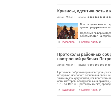
Кризисы, идентичность и 
Автор:
Malkin
|
Раздел:
������ � �
Вплоть до настоящего в
целом придерживались к
Подобный выбор метода,
основывается на стрем
»
Подробнее
»
Комментарии
0
Протоколы районных собра
настроений рабочих Петро
Автор:
Malkin
|
Раздел:
�������� �
Протоколы собраний организаторов (секре
историков массового сознания в своей «
таким видам документов, как протоколы п
организаторов, обнаруженные в архи­вах, 
1919 по 1921 гг. Протоко­лы имеют, прежд
«постановили». По­чти обязательной в пе
»
Подробнее
»
Комментарии
0
Традиционно именно ему отводилось основ
варяло доклады с мест выступление орган
настроениях рабочих, но в основном они 
Практика докладов с мест существовала у
г. можно, например, найти краткие записи
состоянии коллективов РКП(б), и чаще вс