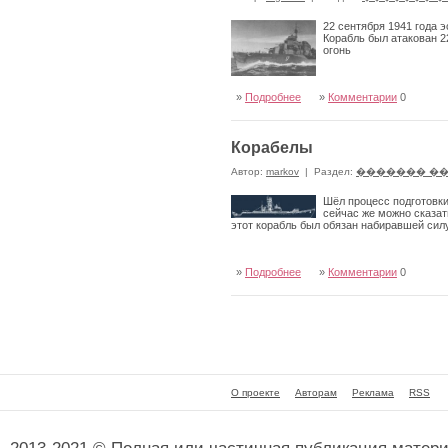
22 сентября 1941 года 
Корабль был атакован 
огонь
»
Подробнее
»
Комментарии
0
Корабелы
Автор:
markov
|
Раздел:
������� �
Шёл процесс подготовки
сейчас же можно сказат
этот корабль был обязан набиравшей сил
»
Подробнее
»
Комментарии
0
О проекте
Авторам
Реклама
RSS