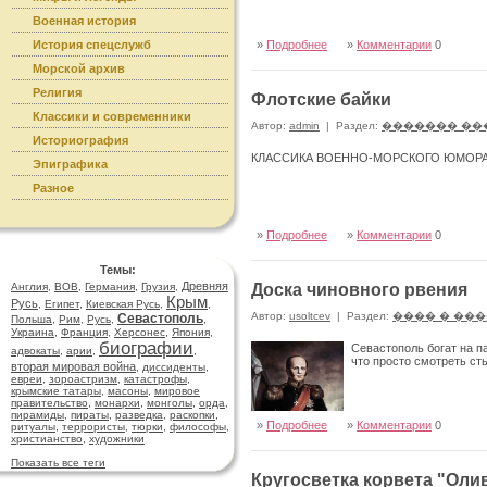
Военная история
История спецслужб
»
Подробнее
»
Комментарии
0
Морской архив
Религия
Флотские байки
Классики и современники
Автор:
admin
|
Раздел:
������� ��
Историография
КЛАССИКА ВОЕННО-МОРСКОГО ЮМОР
Эпиграфика
Разное
»
Подробнее
»
Комментарии
0
Темы:
Древняя
Англия
,
ВОВ
,
Германия
,
Грузия
,
Доска чиновного рвения
Крым
Русь
,
Египет
,
Киевская Русь
,
,
Автор:
usoltcev
|
Раздел:
���� � ��
Севастополь
Польша
,
Рим
,
Русь
,
,
Украина
,
Франция
,
Херсонес
,
Япония
,
биографии
Севастополь богат на п
адвокаты
,
арии
,
,
что просто смотреть ст
вторая мировая война
,
диссиденты
,
евреи
,
зороастризм
,
катастрофы
,
крымские татары
,
масоны
,
мировое
правительство
,
монархи
,
монголы
,
орда
,
пирамиды
,
пираты
,
разведка
,
раскопки
,
»
Подробнее
»
Комментарии
0
ритуалы
,
террористы
,
тюрки
,
философы
,
христианство
,
художники
Показать все теги
Кругосветка корвета "Оли