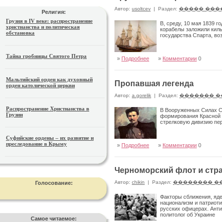
Автор:
usoltcev
|
Раздел:
����� ���
Религия:
Грузия в IV веке: распространение
В, среду, 10 мая 1839 
христианства и политическая
корабелы заложили киль
обстановка
государства Спарта, во
Тайна гробницы Святого Петра
»
Подробнее
»
Комментарии
0
Мальтийский орден как духовный
Пропавшая легенда
орден католической церкви
Автор:
a.gorelik
|
Раздел:
������� �
Распространение Христианства в
В Вооруженных Силах СС
Грузии
формирования Красной А
стрелковую дивизию пер
Суфийские ордены – их развитие и
преследование в Крыму
»
Подробнее
»
Комментарии
0
Черноморский флот и стр
Автор:
chikin
|
Раздел:
�������� �
Голосование:
Факторы сближения, яде
национализм и патриоти
русских офицерах. Ант
политолог об Украине
Самое читаемое: