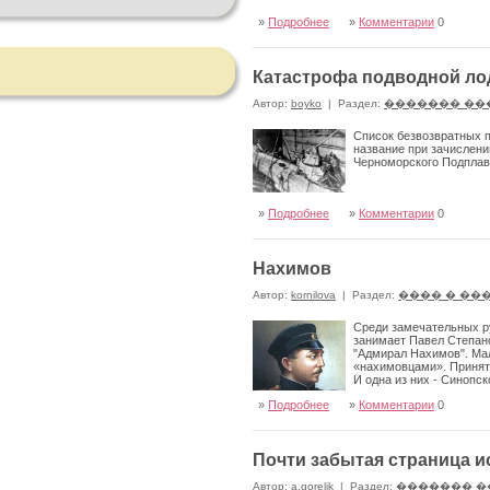
»
Подробнее
»
Комментарии
0
Катастрофа подводной ло
Автор:
boyko
|
Раздел:
������� ��
Список безвозвратных п
название при зачислени
Черноморского Подпла
»
Подробнее
»
Комментарии
0
Нахимов
Автор:
kornilova
|
Раздел:
���� � ��
Среди замечательных р
занимает Павел Степано
"Адмирал Нахимов". Ма
«нахимовцами». Принято
И одна из них - Синопс
»
Подробнее
»
Комментарии
0
Почти забытая страница 
Автор:
a.gorelik
|
Раздел:
������� �