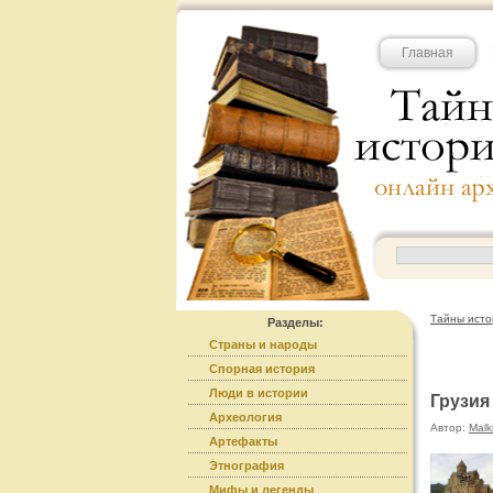
Главная
Тайны исто
Разделы:
Страны и народы
Спорная история
Люди в истории
Грузия
Археология
Автор:
Malk
Артефакты
Этнография
Мифы и легенды