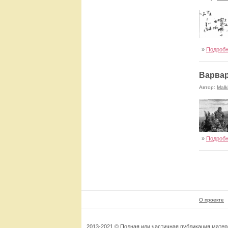
»
Подроб
Варвар
Автор:
Malk
»
Подроб
О проекте
2013-2021 © Полная или частичная публикация мате