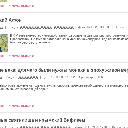
нее
»
Комментарии
0
кий Афон
iev
|
Раздел:
������� ����
,
�������
|
Дата: 15-12-2020 12:30
|
Просмотр
В XIV веке княжество Феодоро становится одним из центров распространения и
Православии. По мысли богослова отца Иоанна Мейендорфа, под исихазмом сл
близких друг другу явления
нее
»
Комментарии
0
е века: для чего были нужны монахи в эпоху живой в
in
|
Раздел:
�������
|
Дата: 12-11-2020 16:22
|
Просмотров: 1560
некоторые, причем не только атеисты, спросят, какая же необходимость в монашеств
ченном печатью всеобщей веры?
нее
»
Комментарии
0
ные святилища и крымский Вифлеем
iev
|
Раздел:
������� ���
,
�������
|
Дата: 20-09-2020 17:00
|
Просмотров