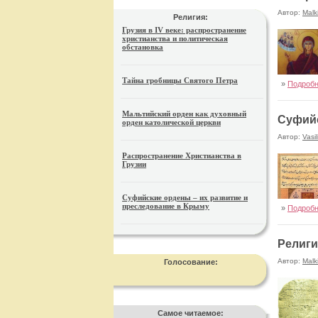
Автор:
Malk
Религия:
Грузия в IV веке: распространение
христианства и политическая
обстановка
Тайна гробницы Святого Петра
»
Подроб
Мальтийский орден как духовный
Суфийс
орден католической церкви
Автор:
Vasil
Распространение Христианства в
Грузии
Суфийские ордены – их развитие и
преследование в Крыму
»
Подроб
Религия
Автор:
Malk
Голосование:
Самое читаемое: