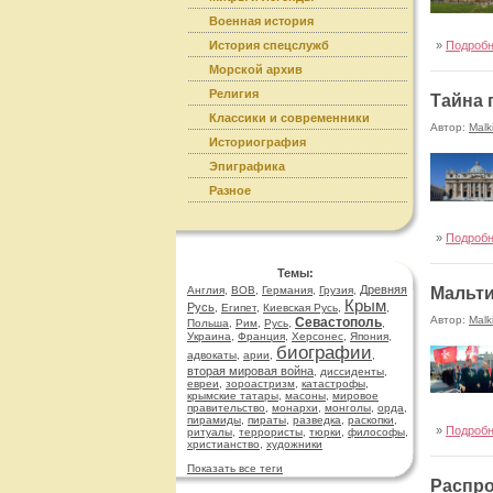
Военная история
История спецслужб
»
Подроб
Морской архив
Религия
Тайна 
Классики и современники
Автор:
Malk
Историография
Эпиграфика
Разное
»
Подроб
Темы:
Древняя
Англия
,
ВОВ
,
Германия
,
Грузия
,
Мальти
Крым
Русь
,
Египет
,
Киевская Русь
,
,
Автор:
Malk
Севастополь
Польша
,
Рим
,
Русь
,
,
Украина
,
Франция
,
Херсонес
,
Япония
,
биографии
адвокаты
,
арии
,
,
вторая мировая война
,
диссиденты
,
евреи
,
зороастризм
,
катастрофы
,
крымские татары
,
масоны
,
мировое
правительство
,
монархи
,
монголы
,
орда
,
пирамиды
,
пираты
,
разведка
,
раскопки
,
»
Подроб
ритуалы
,
террористы
,
тюрки
,
философы
,
христианство
,
художники
Показать все теги
Распро