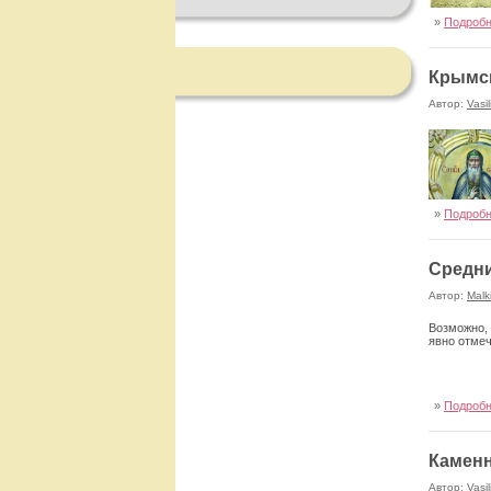
»
Подроб
Крымс
Автор:
Vasil
»
Подроб
Средни
Автор:
Malk
Возможно, 
явно отме
»
Подроб
Камен
Автор:
Vasil