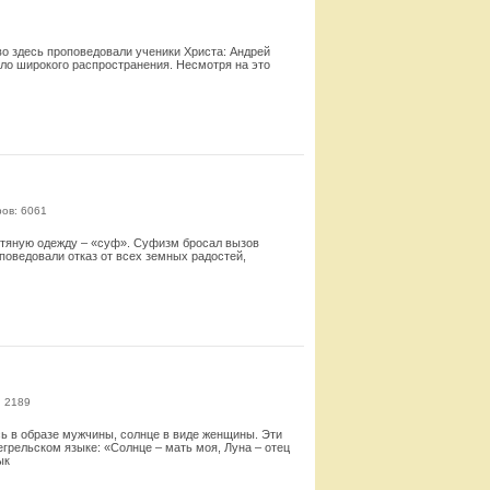
во здесь проповедовали ученики Христа: Андрей
шло широкого распространения. Несмотря на это
Смотреть
ов: 6061
тяную одежду – «суф». Суфизм бросал вызов
поведовали отказ от всех земных радостей,
Смотреть
: 2189
ь в образе мужчины, солнце в виде женщины. Эти
рельском языке: «Солнце – мать моя, Луна – отец
ык