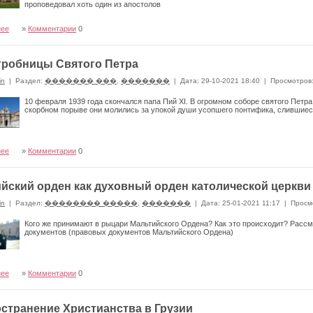
проповедовал хоть один из апостолов
нее
»
Комментарии
0
гробницы Святого Петра
in
|
Раздел:
������� ���
,
�������
|
Дата: 29-10-2021 18:40
|
Просмотров
10 февраля 1939 года скончался папа Пий XI. В огромном соборе святого Петр
скорбном порыве они молились за упокой души усопшего понтифика, слившиес
нее
»
Комментарии
0
йский орден как духовный орден католической церкви
in
|
Раздел:
�������� �����
,
�������
|
Дата: 25-01-2021 11:17
|
Просм
Кого же принимают в рыцари Мальтийского Ордена? Как это происходит? Рассм
документов (правовых документов Мальтийского Ордена)
нее
»
Комментарии
0
странение Христианства в Грузии