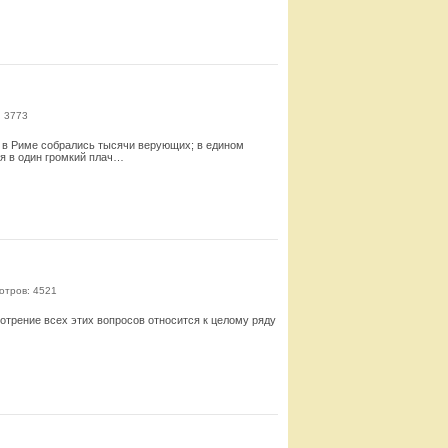
Смотреть
: 3773
а в Риме собрались тысячи верующих; в едином
я в один громкий плач…
Смотреть
отров: 4521
отрение всех этих вопросов относится к целому ряду
Смотреть