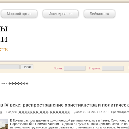
Морской архив
Исследования
Библиотека
Логин:
Пароль:
рии
»
�������
 в IV веке: распространение христианства и политичес
in
|
Раздел:
������� ���
,
�������
|
Дата: 02-11-2021 15:27
|
Просмотров:
В Грузии распространение христианской религии началось в I веке. Христианст
Первозванный и Свимон Кананит . Однако в Грузии в I веке христианство не н
автокефалию грузинской церкви связывают с именами этих апостолов. Автокеф