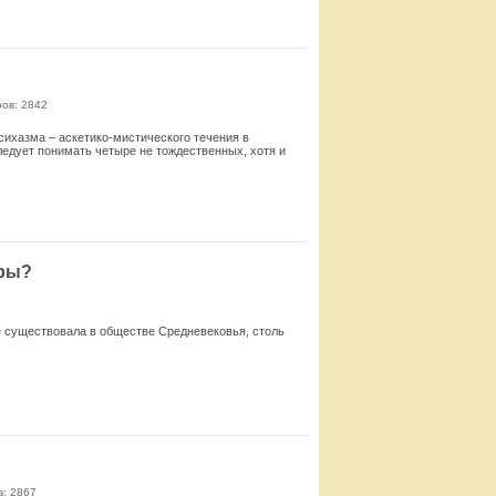
Смотреть
ов: 2842
сихазма – аскетико-мистического течения в
едует понимать четыре не тождественных, хотя и
Смотреть
еры?
е существовала в обществе Средневековья, столь
Смотреть
: 2867