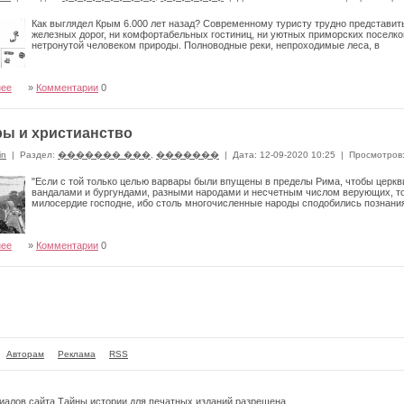
Как выглядел Крым 6.000 лет назад? Современному туристу трудно представить
железных дорог, ни комфортабельных гостиниц, ни уютных приморских поселков
нетронутой человеком природы. Полноводные реки, непроходимые леса, в
нее
»
Комментарии
0
ы и христианство
in
|
Раздел:
������� ���
,
�������
|
Дата: 12-09-2020 10:25
|
Просмотров
"Если с той только целью варвары были впущены в пределы Рима, чтобы церкв
вандалами и бургундами, разными народами и несчетным числом верующих, то 
милосердие господне, ибо столь многочисленные народы сподобились познания
нее
»
Комментарии
0
Авторам
Реклама
RSS
риалов сайта
Тайны истории
для печатных изданий разрешена