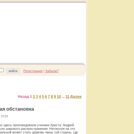
Регистрация
|
Забыли?
Назад
1
2
3
4
5
6
7
8
9
10
...
11
Далее
кая обстановка
 3720
во здесь проповедовали ученики Христа: Андрей
ашло широкого распространения. Несмотря на это
альной может стать церковь лишь той страны, где