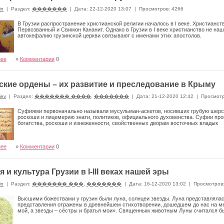
in
|
Раздел:
�������
|
Дата: 22-12-2020 13:07
|
Просмотров: 4266
В Грузии распространение христианской религии началось в I веке. Христианст
Первозванный и Свимон Кананит. Однако в Грузии в I веке христианство не на
автокефалию грузинской церкви связывают с именами этих апостолов.
нее
»
Комментарии
0
кие ордены – их развитие и преследование в Крыму
iev
|
Раздел:
������� ����
,
�������
|
Дата: 21-12-2020 12:42
|
Просмотр
Суфиями первоначально называли мусульман-аскетов, носивших грубую шерс
роскоши и лицемерию знати, политиков, официального духовенства. Суфии про
богатства, роскоши и изнеженности, свойственных дворам восточных владык
нее
»
Комментарии
0
 и культура Грузии в I-III веках нашей эры
in
|
Раздел:
������� ���
,
�������
|
Дата: 16-12-2020 13:02
|
Просмотров
Высшими божествами у грузин были луна, солнцеи звезды. Луна представлялас
представления отражены в древнейшем стихотворении, дошедшем до нас на мег
мой, а звезды – сёстры и братья мои». Священным животным Луны считался б