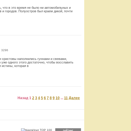
, что в это время не было ни автомобильных и
 и городов. Полуостров был краем дикой, почти
Смотреть
: 3296
и христовы наполнились гуннами и свевами,
уже одного этого достаточно, чтобы восславить
 истины, которая в
Смотреть
Назад
1
2
3
4
5
6
7
8
9
10
...
11
Далее