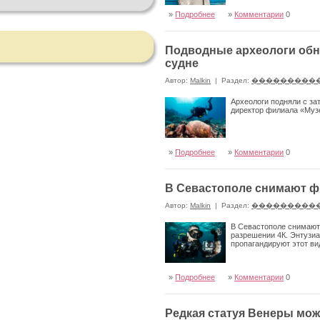
»
Подробнее
»
Комментарии
0
Подводные археологи обн
судне
Автор:
Malkin
|
Раздел:
���������
Археологи подняли с за
директор филиала «Муз
»
Подробнее
»
Комментарии
0
В Севастополе снимают ф
Автор:
Malkin
|
Раздел:
���������
В Севастополе снимают
разрешении 4К. Энтузи
пропагандируют этот ви
»
Подробнее
»
Комментарии
0
Редкая статуя Венеры мо