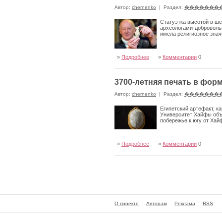
Автор:
chernenko
|
Раздел:
�������
Статуэтка высотой в ше
археологами-добровольц
имела религиозное знач
»
Подробнее
»
Комментарии
0
3700-летняя печать в фор
Автор:
chernenko
|
Раздел:
�������
Египетский артефакт, к
Университет Хайфы объя
побережье к югу от Ха
»
Подробнее
»
Комментарии
0
О проекте
Авторам
Реклама
RSS