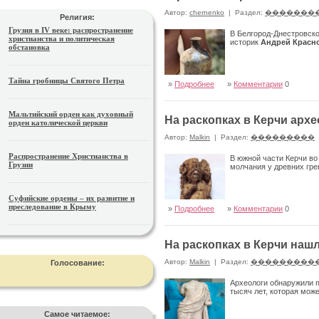
Автор:
chernenko
|
Раздел:
�������
Религия:
Грузия в IV веке: распространение
В Белгород-Днестровск
христианства и политическая
историк
Андрей Красн
обстановка
Тайна гробницы Святого Петра
»
Подробнее
»
Комментарии
0
Мальтийский орден как духовный
На раскопках в Керчи арх
орден католической церкви
Автор:
Malkin
|
Раздел:
���������
Распространение Христианства в
В южной части Керчи во
Грузии
молчания у древних гре
Суфийские ордены – их развитие и
преследование в Крыму
»
Подробнее
»
Комментарии
0
На раскопках в Керчи на
Автор:
Malkin
|
Раздел:
���������
Голосование:
Археологи обнаружили 
тысяч лет, которая мож
Самое читаемое: