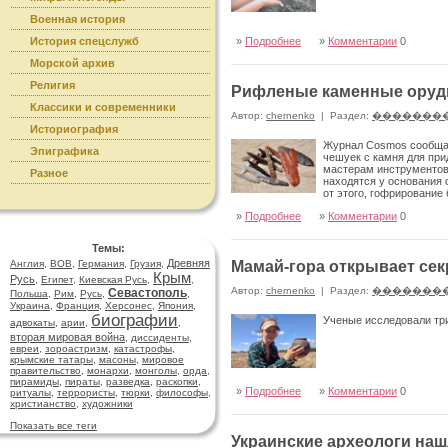
Военная история
История спецслужб
»
Подробнее
»
Комментарии
0
Морской архив
Религия
Рифленые каменные оруд
Классики и современники
Автор:
chernenko
|
Раздел:
�������
Историография
Журнал Cosmos сообщае
Эпиграфика
чешуек с камня для пр
мастерам инструментов,
Разное
находятся у основания 
от этого, гофрирование
»
Подробнее
»
Комментарии
0
Темы:
Древняя
Англия
,
ВОВ
,
Германия
,
Грузия
,
Мамай-гора открывает сек
Крым
Русь
,
Египет
,
Киевская Русь
,
,
Автор:
chernenko
|
Раздел:
�������
Севастополь
Польша
,
Рим
,
Русь
,
,
Украина
,
Франция
,
Херсонес
,
Япония
,
биографии
Ученые исследовали три
адвокаты
,
арии
,
,
вторая мировая война
,
диссиденты
,
евреи
,
зороастризм
,
катастрофы
,
крымские татары
,
масоны
,
мировое
правительство
,
монархи
,
монголы
,
орда
,
пирамиды
,
пираты
,
разведка
,
раскопки
,
»
Подробнее
»
Комментарии
0
ритуалы
,
террористы
,
тюрки
,
философы
,
христианство
,
художники
Показать все теги
Украинские археологи на