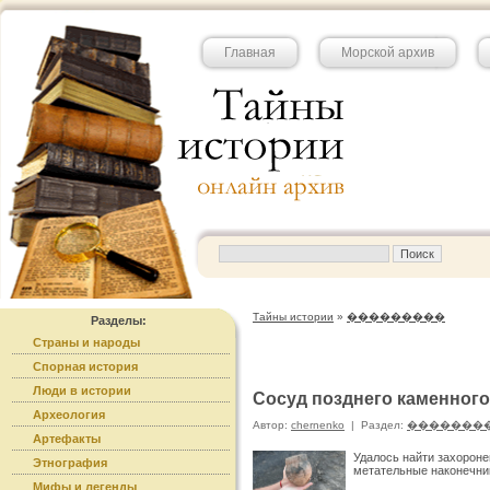
Главная
Морской архив
Тайны истории
»
���������
Разделы:
Страны и народы
Спорная история
Люди в истории
Сосуд позднего каменного
Археология
Автор:
chernenko
|
Раздел:
�������
Артефакты
Удалось найти захороне
Этнография
метательные наконечни
Мифы и легенды