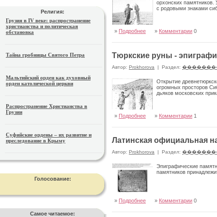
орхонских памятников. У
с родовыми зна­ками си
Религия:
Грузия в IV веке: распространение
христианства и политическая
»
Подробнее
»
Комментарии
0
обстановка
Тюркские руны - эпиграф
Тайна гробницы Святого Петра
Автор:
Prokhorova
|
Раздел:
�������
Мальтийский орден как духовный
Открытие древнетюркск
орден католической церкви
огромных просто­ров Си
дьяков московских прик
Распространение Христианства в
Грузии
»
Подробнее
»
Комментарии
1
Суфийские ордены – их развитие и
Латинская официальная на
преследование в Крыму
Автор:
Prokhorova
|
Раздел:
�������
Эпиграфические памятни
памятников принадлежит
Голосование:
»
Подробнее
»
Комментарии
0
Самое читаемое: