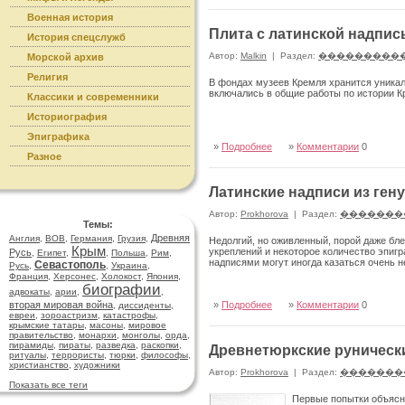
Военная история
Плита с латинской надпис
История спецслужб
Автор:
Malkin
|
Раздел:
���������
Морской архив
Религия
В фондах музеев Кремля хранится уникал
включались в общие работы по истории К
Классики и современники
Историография
Эпиграфика
»
Подробнее
»
Комментарии
0
Разное
Латинские надписи из ген
Автор:
Prokhorova
|
Раздел:
�������
Темы:
Древняя
Англия
,
ВОВ
,
Германия
,
Грузия
,
Недолгий, но оживленный, порой даже бл
Крым
укреплений и некоторое количество эпиг
Русь
,
Египет
,
,
Польша
,
Рим
,
надписями могут иногда казаться очень 
Севастополь
Русь
,
,
Украина
,
Франция
,
Херсонес
,
Холокост
,
Япония
,
биографии
адвокаты
,
арии
,
,
вторая мировая война
»
Подробнее
»
Комментарии
0
,
диссиденты
,
евреи
,
зороастризм
,
катастрофы
,
крымские татары
,
масоны
,
мировое
правительство
,
монархи
,
монголы
,
орда
,
пирамиды
,
пираты
,
разведка
,
раскопки
,
Древнетюркские рунически
ритуалы
,
террористы
,
тюрки
,
философы
,
христианство
,
художники
Автор:
Prokhorova
|
Раздел:
�������
Показать все теги
Первые попытки объясн