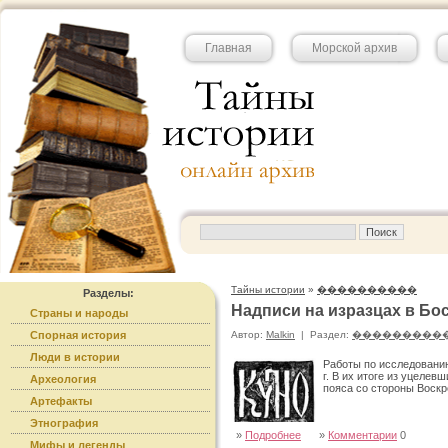
Главная
Морской архив
Тайны истории
»
����������
Разделы:
Надписи на изразцах в Бо
Страны и народы
Спорная история
Автор:
Malkin
|
Раздел:
���������
Люди в истории
Работы по исследованию
г. В их итоге из уцеле
Археология
пояса со стороны Воскр
Артефакты
Этнография
»
Подробнее
»
Комментарии
0
Мифы и легенды