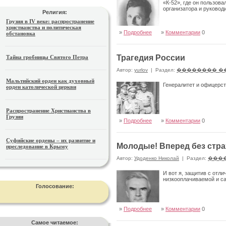
«К-52», где он пользов
организатора и руковод
Религия:
Грузия в IV веке: распространение
христианства и политическая
»
Подробнее
»
Комментарии
0
обстановка
Трагедия России
Тайна гробницы Святого Петра
Автор:
yurlov
|
Раздел:
�������� �
Мальтийский орден как духовный
Генералитет и офицерс
орден католической церкви
Распространение Христианства в
Грузии
»
Подробнее
»
Комментарии
0
Суфийские ордены – их развитие и
Молодые! Вперед без стра
преследование в Крыму
Автор:
Удоденко Николай
|
Раздел:
���
И вот я, защитив с отл
низкооплачиваемой и с
Голосование:
»
Подробнее
»
Комментарии
0
Самое читаемое: