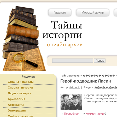
Главная
Морской архив
Тайны истории
»
������� �����
Разделы:
Герой-подводник Лисин
Страны и народы
Спорная история
Автор:
rizhonok
|
Раздел:
���� � ��
Люди в истории
Сергей Лисин добровол
Отечественную войну, к
Археология
транспортов и заслужив
Артефакты
Этнография
»
Подробнее
»
Комментарии
0
Мифы и легенды