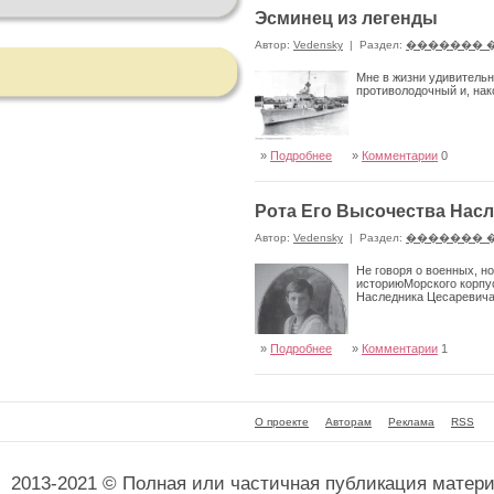
Эсминец из легенды
Автор:
Vedensky
|
Раздел:
������� 
Мне в жизни удивительн
противолодочный и, нак
»
Подробнее
»
Комментарии
0
Рота Его Высочества Насл
Автор:
Vedensky
|
Раздел:
������� 
Не говоря о военных, но
историюМорского корпу
Наследника Цесаревича
»
Подробнее
»
Комментарии
1
О проекте
Авторам
Реклама
RSS
2013-2021 © Полная или частичная публикация матер