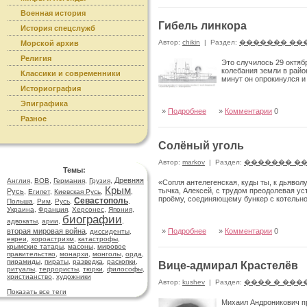
Военная история
Гибель линкора
История спецслужб
Автор:
chikin
|
Раздел:
������� ��
Морской архив
Религия
Это случилось 29 октяб
колебания земли в райо
Классики и современники
минут он опрокинулся и
Историография
Эпиграфика
»
Подробнее
»
Комментарии
0
Разное
Солёный уголь
Автор:
markov
|
Раздел:
������� �
Темы:
Древняя
Англия
,
ВОВ
,
Германия
,
Грузия
,
«Сопля антелегенская, куды ты, к дьявол
Крым
тычка, Алексей, с трудом преодолевая ус
Русь
,
Египет
,
Киевская Русь
,
,
проёму, соединяющему бункер с котельн
Севастополь
Польша
,
Рим
,
Русь
,
,
Украина
,
Франция
,
Херсонес
,
Япония
,
биографии
адвокаты
,
арии
,
,
вторая мировая война
»
Подробнее
»
Комментарии
0
,
диссиденты
,
евреи
,
зороастризм
,
катастрофы
,
крымские татары
,
масоны
,
мировое
правительство
,
монархи
,
монголы
,
орда
,
пирамиды
,
пираты
,
разведка
,
раскопки
,
Вице-адмирал Крастелёв
ритуалы
,
террористы
,
тюрки
,
философы
,
христианство
,
художники
Автор:
kushev
|
Раздел:
���� � ���
Показать все теги
Михаил Андроникович пр