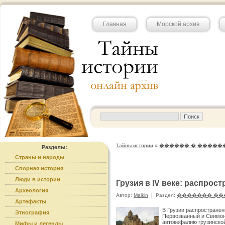
Главная
Морской архив
Тайны истории
»
������ � �����
Разделы:
Страны и народы
Спорная история
Люди в истории
Грузия в IV веке: распрос
Археология
Автор:
Malkin
|
Раздел:
������� ��
Артефакты
В Грузии распространен
Этнография
Первозванный и Свимон 
автокефалию грузинской
Мифы и легенды