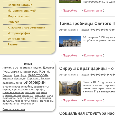
проповедовал хоть один
Военная история
История спецслужб
»
Подробнее
»
Комментарии
0
Морской архив
Религия
Тайна гробницы Святого 
Классики и современники
Автор:
Malkin
|
Раздел:
������� ��
Историография
10 февраля 1939 года с
Эпиграфика
скорбном порыве они м
Разное
»
Подробнее
»
Комментарии
0
Темы:
Древняя
Англия
,
ВОВ
,
Германия
,
Грузия
,
Сирруш с врат царицы – о
Крым
Русь
,
Египет
,
Киевская Русь
,
,
Автор:
Malkin
|
Раздел:
������ � �
Севастополь
Польша
,
Рим
,
Русь
,
,
Украина
,
Франция
,
Херсонес
,
Япония
,
биографии
3 июня 1887 года немец
адвокаты
,
арии
,
,
земли осколок старого 
вторая мировая война
,
диссиденты
,
очень заинтересовавшие
евреи
,
зороастризм
,
катастрофы
,
важным И уж наверняка н
крымские татары
,
масоны
,
мировое
правительство
,
монархи
,
монголы
,
орда
,
пирамиды
,
пираты
,
разведка
,
раскопки
,
»
Подробнее
»
Комментарии
0
ритуалы
,
террористы
,
тюрки
,
философы
,
христианство
,
художники
Показать все теги
Социальная структура нас