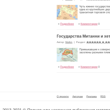
Чуть южнее государства 
одна из крупнейших дер
транзитная торговля сп
»
Подробнее
»
Комментарии
0
Государства Митанни и хе
Автор:
Malkin
|
Раздел:
������ � �
Примыкавшие к северной
заселены разными племе
»
Подробнее
»
Комментарии
0
О проекте
Авторам
Реклама
RSS