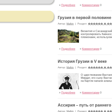
»
Подробнее
»
Комментарии
0
Грузия в первой половине 
Автор:
Malkin
|
Раздел:
������ � �
Византия и Сасанидский
контролировать Кавказ
племенами, используем
»
Подробнее
»
Комментарии
0
История Грузии в V веке
Автор:
Malkin
|
Раздел:
������ � �
О царствовании Вахтанг
Мирдат, его сыну Вахтан
на Картли напали аланы
»
Подробнее
»
Комментарии
0
Ассирия – путь от раннег
Автор:
Malkin
|
Раздел:
������ � �