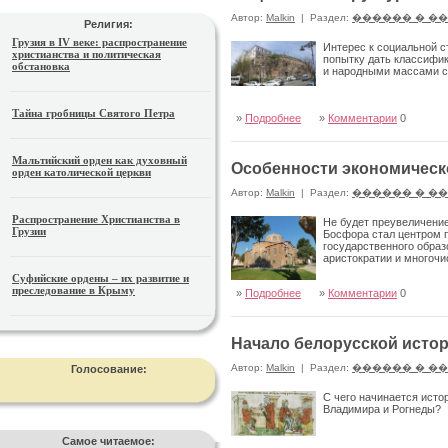
Автор:
Malkin
|
Раздел:
������ � �
Религия:
Грузия в IV веке: распространение
Интерес к социальной с
христианства и политическая
попытку дать классифик
обстановка
и народными массами с
Тайна гробницы Святого Петра
»
Подробнее
»
Комментарии
0
Мальтийский орден как духовный
Особенности экономическо
орден католической церкви
Автор:
Malkin
|
Раздел:
������ � �
Распространение Христианства в
Не будет преувеличение
Грузии
Босфора стал центром 
государственного образ
аристократии и многоч
Суфийские ордены – их развитие и
преследование в Крыму
»
Подробнее
»
Комментарии
0
Начало белорусской исто
Автор:
Malkin
|
Раздел:
������ � �
Голосование:
С чего начинается исто
Владимира и Рогнеды?
Самое читаемое: