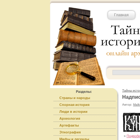
Главная
Тайны исто
Разделы:
Надпис
Страны и народы
Спорная история
Автор:
Malk
Люди в истории
Археология
Артефакты
Этнография
»
Подроб
Мифы и легенды