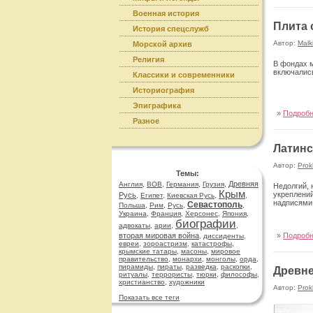
Военная история
Плита 
История спецслужб
Автор:
Malk
Морской архив
Религия
В фондах м
включались
Классики и современники
Историография
Эпиграфика
»
Подроб
Разное
Латинс
Автор:
Prok
Темы:
Древняя
Англия
,
ВОВ
,
Германия
,
Грузия
,
Недолгий, 
Крым
укреплений
Русь
,
Египет
,
Киевская Русь
,
,
надписями 
Севастополь
Польша
,
Рим
,
Русь
,
,
Украина
,
Франция
,
Херсонес
,
Япония
,
биографии
адвокаты
,
арии
,
,
вторая мировая война
»
Подроб
,
диссиденты
,
евреи
,
зороастризм
,
катастрофы
,
крымские татары
,
масоны
,
мировое
правительство
,
монархи
,
монголы
,
орда
,
пирамиды
,
пираты
,
разведка
,
раскопки
,
Древне
ритуалы
,
террористы
,
тюрки
,
философы
,
христианство
,
художники
Автор:
Prok
Показать все теги