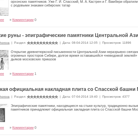
орхонских памятников. Уже Г. И. Спасский, М. А. Кастрен и Г. Вамбери обрати­
с родовыми зна­ками сибирских татар
нее
»
Комментарии
0
ие руны - эпиграфические памятники Центральной Аз
horova
|
Раздел:
����������
|
Дата: 08-04-2014 12:05
|
Просмотров: 11896
Открытие древнетюркской письменности Центральной Азии неразрыв­но связан
огромных просто­ров Сибири, долгое время остававшейся «неведомой землей» 
дьяков московских приказов
нее
»
Комментарии
1
кая официальная накладная плита со Спасской башни
horova
|
Раздел:
����������
|
Дата: 07-04-2014 19:40
|
Просмотров: 4377
Эпиграфические памятники, находящиеся на стыке культур, тради­ционно вызыв
памятников принадлежит официальная закладная плита со Спасской башни Моск
нее
»
Комментарии
0