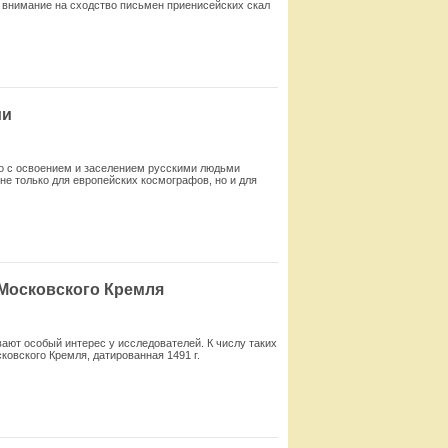
ли внимание на сходство письмен приенисейских скал
Смотреть
ии
о с освоением и заселением русскими людьми
не только для европейских космографов, но и для
Смотреть
 Московского Кремля
ают особый интерес у исследователей. К числу та­ких
овского Кремля, датированная 1491 г.
Смотреть