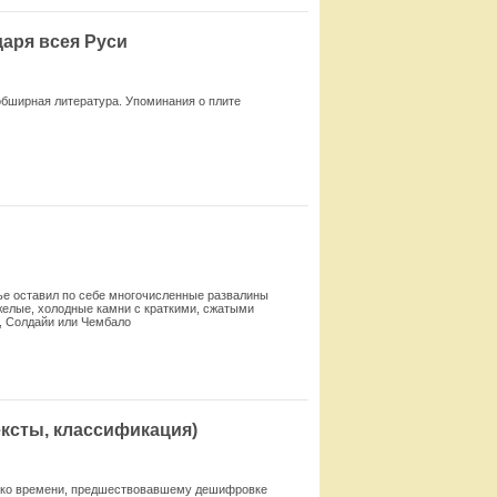
даря всея Руси
обширная литература. Упоминания о плите
Смотреть
ье оставил по себе многочислен­ные развалины
желые, холодные камни с краткими, сжатыми
 Солдайи или Чем­бало
Смотреть
ексты, классификация)
я ко времени, предшествовавшему дешифровке