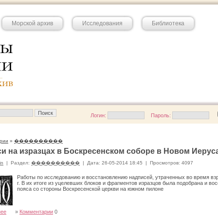
Морской архив
Исследования
Библиотека
Логин:
Пароль:
рии
»
����������
и на изразцах в Боскресенском соборе в Новом Иерус
in
|
Раздел:
����������
|
Дата: 26-05-2014 18:45
|
Просмотров: 4097
Работы по исследованию и восстановлению надписей, утраченных во время взр
г. В их итоге из уцелевших блоков и фрагментов изразцов была подоб­рана и в
пояса со стороны Воскресенской церкви на южном пилоне
нее
»
Комментарии
0