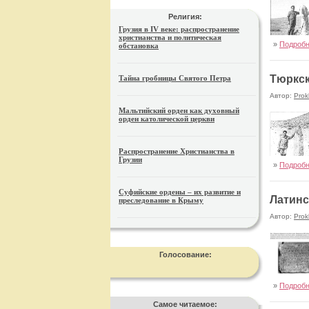
Религия:
Грузия в IV веке: распространение
христианства и политическая
»
Подроб
обстановка
Тюркск
Тайна гробницы Святого Петра
Автор:
Prok
Мальтийский орден как духовный
орден католической церкви
Распространение Христианства в
Грузии
»
Подроб
Суфийские ордены – их развитие и
Латинс
преследование в Крыму
Автор:
Prok
Голосование:
»
Подроб
Самое читаемое: