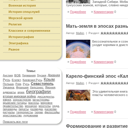
Западной Сибири. Мобил
тунгусских воинов, которые, словно нинд
Военная история
История спецслужб
»
Подробнее
»
Комментарии
0
Морской архив
Религия
Мать-земля в эпосах разн
Классики и современники
Автор:
Malkin
|
Раздел:
���������
Историография
Бессознательное и созн
Эпиграфика
уходит корнями в доист
Разное
»
Подробнее
»
Комментарии
0
Темы:
Древняя
Англия
,
ВОВ
,
Германия
,
Грузия
,
Карело-финский эпос «Ка
Крым
Русь
,
Египет
,
Киевская Русь
,
,
Автор:
Malkin
|
Раздел:
���������
Севастополь
Польша
,
Рим
,
Русь
,
,
Украина
,
Франция
,
Херсонес
,
Япония
,
биографии
Эта удивительная книга
адвокаты
,
арии
,
,
пласты человеческого 
вторая мировая война
,
диссиденты
,
евреи
,
зороастризм
,
катастрофы
,
крымские татары
,
масоны
,
мировое
правительство
,
монархи
,
монголы
,
орда
,
пирамиды
,
пираты
,
разведка
,
раскопки
,
»
Подробнее
»
Комментарии
0
ритуалы
,
террористы
,
тюрки
,
философы
,
христианство
,
художники
Показать все теги
Формирование и развитие