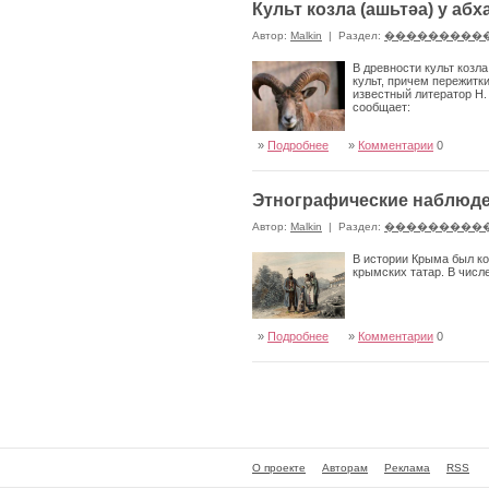
Культ козла (ашьтǝа) у абх
Автор:
Malkin
|
Раздел:
���������
В древности культ козл
культ, причем пережитк
известный лите­ратор Н.
сообщает:
»
Подробнее
»
Комментарии
0
Этнографические наблюде
Автор:
Malkin
|
Раздел:
���������
В истории Крыма был ко
крымских татар. В числ
»
Подробнее
»
Комментарии
0
О проекте
Авторам
Реклама
RSS