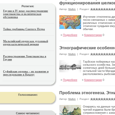
функционирования шелков
Религия:
Автор:
Malkin
|
Раздел:
���������
Грузия в IV веке: распространение
христианства и политическая
Изучение этногенеза др
обстановка
тесно связанных с ними
различных этни­ческих 
этнически чуждыми ему 
Тайна гробницы Святого Петра
обычаи.
»
Подробнее
»
Комментарии
0
Мальтийский орден как духовный
орден католической церкви
Этнографические особенн
Автор:
Malkin
|
Раздел:
���������
Распространение Христианства в
Грузии
Тауйское побережье на
сель­ского хозяйства. З
солнечных дней больше, 
остальной части Магада
Суфийские ордены – их развитие и
расположились рыбозаво
преследование в Крыму
делениями является основным поставщик
»
Подробнее
»
Комментарии
0
Проблема этногенеза. Этн
Голосование:
Автор:
Malkin
|
Раздел:
���������
Опираясь на данные чук
чукчей издавна были бр
соприкосновения с азиа
Самое читаемое: