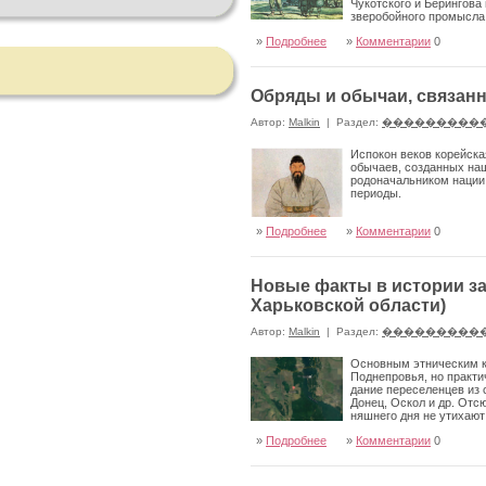
Чукотского и Берингова
зверобойного промысла
»
Подробнее
»
Комментарии
0
Обряды и обычаи, связанн
Автор:
Malkin
|
Раздел:
���������
Испокон веков корейска
обычаев, созданных на
родоначальником нации 
периоды.
»
Подробнее
»
Комментарии
0
Новые факты в истории з
Харьковской области)
Автор:
Malkin
|
Раздел:
���������
Основным этническим ко
Поднепровья, но практи
дание переселенцев из 
Донец, Оскол и др. Отс
няшнего дня не утихают
колонизации данного региона.
»
Подробнее
»
Комментарии
0