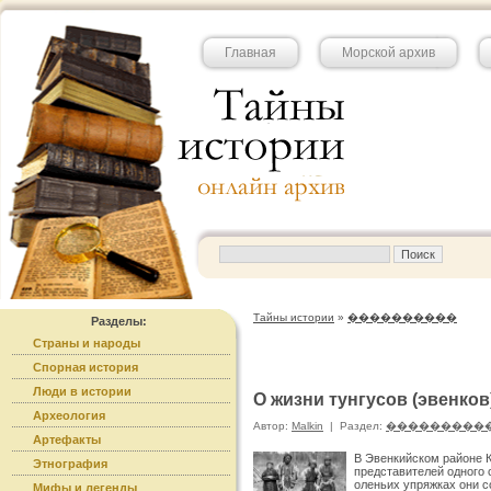
Главная
Морской архив
Тайны истории
»
����������
Разделы:
Страны и народы
Спорная история
Люди в истории
О жизни тунгусов (эвенков
Археология
Автор:
Malkin
|
Раздел:
���������
Артефакты
В Эвенкийском районе К
Этнография
представителей одного 
оленьих упряжках они с
Мифы и легенды