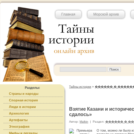
Главная
Морской архив
Тайны истории
»
������ � �����
Разделы:
Страны и народы
Спорная история
Люди в истории
Взятие Казани и историче
Археология
сдалось»
Артефакты
Автор:
Malkin
|
Раздел:
������ � �
Этнография
О том, можно ли было и
Мифы и легенды