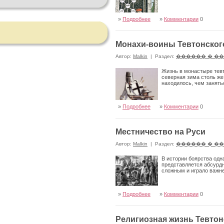
»
Подробнее
»
Комментарии
0
Монахи-воины Тевтонског
Автор:
Malkin
|
Раздел:
������ � �
Жизнь в монастыре тевт
северная зима столь же 
находилось, чем занять
»
Подробнее
»
Комментарии
0
Местничество на Руси
Автор:
Malkin
|
Раздел:
������ � �
В истории боярства одна
представляется абсурдн
сложным и играло важне
»
Подробнее
»
Комментарии
0
Религиозная жизнь Тевтон