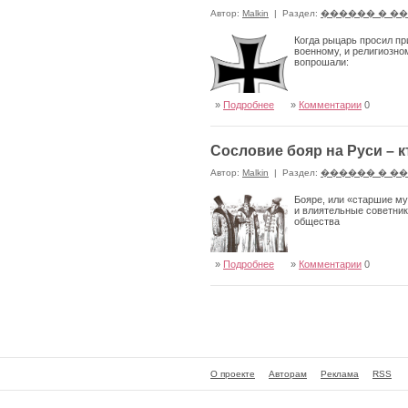
Автор:
Malkin
|
Раздел:
������ � �
Когда рыцарь просил при
военному, и религиозно
вопрошали:
»
Подробнее
»
Комментарии
0
Сословие бояр на Руси – 
Автор:
Malkin
|
Раздел:
������ � �
Бояре, или «старшие му
и влиятельные советник
общества
»
Подробнее
»
Комментарии
0
О проекте
Авторам
Реклама
RSS