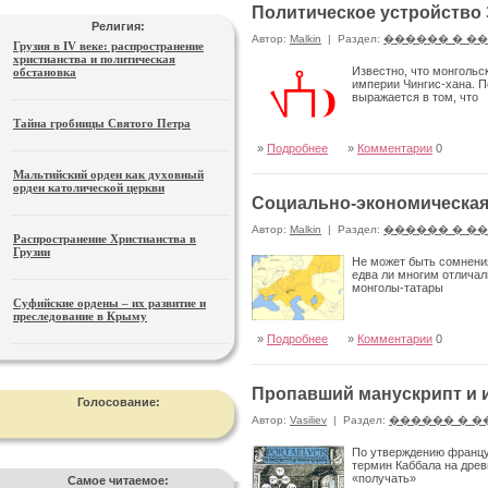
Политическое устройство
Религия:
Автор:
Malkin
|
Раздел:
������ � �
Грузия в IV веке: распространение
христианства и политическая
Известно, что монголь
обстановка
империи Чингис-хана. П
выражается в том, что
Тайна гробницы Святого Петра
»
Подробнее
»
Комментарии
0
Мальтийский орден как духовный
орден католической церкви
Социально-экономическая 
Автор:
Malkin
|
Раздел:
������ � �
Распространение Христианства в
Грузии
Не может быть сомнения,
едва ли многим отличал
монголы-татары
Суфийские ордены – их развитие и
преследование в Крыму
»
Подробнее
»
Комментарии
0
Пропавший манускрипт и 
Голосование:
Автор:
Vasiliev
|
Раздел:
������ � �
По утверждению француз
термин Каббала на древ
«получать»
Самое читаемое: