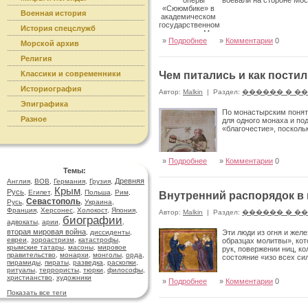
воевали на стороне Мос
Военная история
История спецслужб
»
Подробнее
»
Комментарии
0
Морской архив
Религия
Классики и современники
Чем питались и как пости
Историография
Автор:
Malkin
|
Раздел:
������ � �
Эпиграфика
По монастырским поняти
Разное
для одного монаха и под
«благочестие», посколь
»
Подробнее
»
Комментарии
0
Темы:
Древняя
Англия
,
ВОВ
,
Германия
,
Грузия
,
Крым
Русь
,
Египет
,
,
Польша
,
Рим
,
Внутренний распорядок в
Севастополь
Русь
,
,
Украина
,
Франция
,
Херсонес
,
Холокост
,
Япония
,
Автор:
Malkin
|
Раздел:
������ � �
биографии
адвокаты
,
арии
,
,
вторая мировая война
,
диссиденты
,
Эти люди из огня и жел
евреи
,
зороастризм
,
катастрофы
,
образцах молитвы», кот
крымские татары
,
масоны
,
мировое
рук, повержении ниц, к
правительство
,
монархи
,
монголы
,
орда
,
состояние «изо всех си
пирамиды
,
пираты
,
разведка
,
раскопки
,
ритуалы
,
террористы
,
тюрки
,
философы
,
христианство
,
художники
»
Подробнее
»
Комментарии
0
Показать все теги