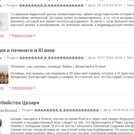
in
|
Раздел:
�������� � ������������
|
Дата: 20-12-2016 19:42
|
Прос
Со времени баденской школы неокантианства, ярким представителем которой яв
философам непонятной. Историю нужно интерпретировать, а то, что в истории 
феномен, который все время хочется разгадывать. В связи с этим большое зна
научный анализ, а воображение, не познание законов, а индивидуальная неповт
нее
»
Комментарии
0
ия и печенеги в XI веке
in
|
Раздел:
�������� � ������������
|
Дата: 03-07-2016 19:44
|
Прос
Печенеги, узы, куманы, половцы. Война с Византией в XI веке.
Половцы, или куманы, наследовали в XII веке имя скифов, которое в XI веке и
Феофилакт Болгарский говорил о скифах XI столетия, все это Евстафий Солунск
нее
»
Комментарии
0
убийства Цезаря
еев Виталий
|
Раздел:
�������� � ������������
|
Дата: 19-05-2016 15
Цезарь, находясь в Египте, изучил историю Египта и через неё увидел будущу
человек и государственный муж, следил за тем, что происходило в Риме. Цез
Гением с холодным умом. И его не могла соблазнить Клеопатра Седьмая или Де
тонким носом, который нависал, как птичий клюв над подбородком. Он искал а
Музеуме Александрии. Ирод, который спас Цезаря, разгромив армию египтян в Д