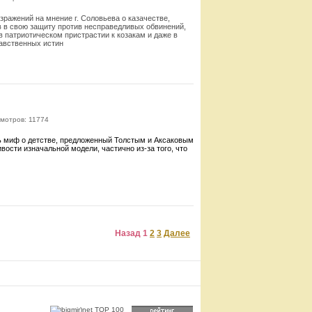
зражений на мнение г. Соловьева о казачестве,
в в свою защиту против несправедливых обвинений,
 в патриотическом пристрастии к козакам и даже в
равственных истин
Смотреть
мотров: 11774
ть миф о де­тстве, предложенный Толстым и Аксаковым
вости изначальной модели, частично из-за того, что
Смотреть
Назад
1
2
3
Далее