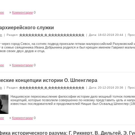
нее
»
Комментарии
0
архиерейского служки
in
|
Раздел:
�������� � ������������
|
Дата: 18-02-2018 20:44
|
Прос
у через город Севск, на сотнях под­вод проехали гетман малороссийский Разумов­ский
у в семье священника Ивана Добрынина родился и был крещен именем Гавриил мальчи
­ков своих двух дедов и отца.
нее
»
Комментарии
0
еские концепции истории О. Шпенглера
in
|
Раздел:
�������� � ������������
|
Дата: 20-12-2016 20:36
|
Прос
Ницшевское переосмысление философии истории дало мощный толчок появле
концепций, которые позволили совершенно по-новому представить цель и напр
известных последователей и продолжа­телей Ницше был Освальд Шпенглер (188
нее
»
Комментарии
0
ика исторического разума: Г. Риккерт, В. Дильтей, Э. Гу