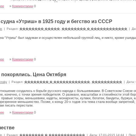
е есть древние архивы о времени 18 династии фараонов.
нее
»
Комментарии
0
 судна «Утриш» в 1925 году и бегство из СССР
in
|
Раздел:
�������� �����
,
�������� � ������������
|
Да
на “Утриш” был задуман и осуществлен небольшой группой лиц, и никто, кроме ушедш
нее
»
Комментарии
0
 покорялись. Цена Октября
ensky
|
Раздел:
�������� � ������������
,
����������
|
Дата:
тношение созда­лось к борьбе русского народа с большевиками. В Советском Союзе об
е, конеч­но, с точки зрения победителя. О размахе, масштабах и стихий­ности этой 
 правые эсеры, мень­шевики, кадеты, монархисты, кулаки, богатеи, бандиты, бур­жуи,
презренное меньшин­ство. Позже, к концу 20-х годов эта тема стала вообще запрет­ной
ам писать перестали.
нее
»
Комментарии
0
честве
in
|
Раздел:
�������� � ������������
|
Дата: 17-01-2015 14:44
|
Прос