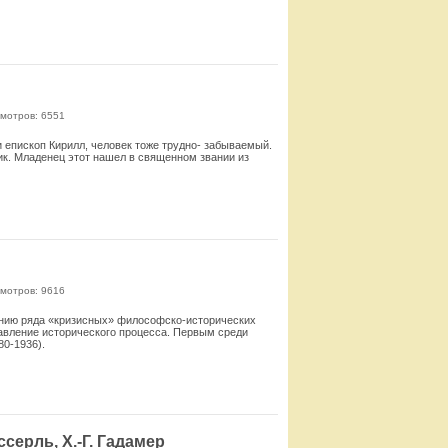
Смотреть
мотров: 6551
 и епископ Кирилл, человек тоже трудно- забываемый.
к. Младенец этот нашел в священном звании из
Смотреть
мотров: 9616
нию ряда «кризисных» философско-исторических
авление исторического про­цесса. Первым среди
0-1936).
Смотреть
ссерль, Х.-Г. Гадамер