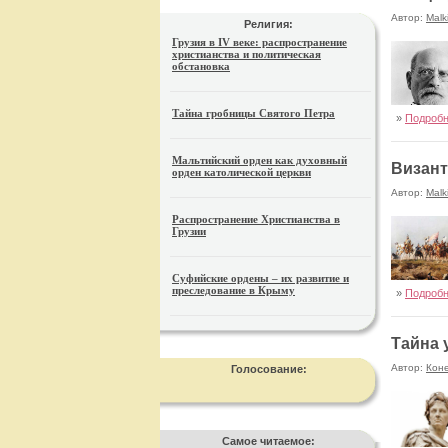
Автор:
Malk
Религия:
Грузия в IV веке: распространение
христианства и политическая
обстановка
Тайна гробницы Святого Петра
»
Подроб
Мальтийский орден как духовный
Визант
орден католической церкви
Автор:
Malk
Распространение Христианства в
Грузии
Суфийские ордены – их развитие и
преследование в Крыму
»
Подроб
Тайна 
Автор:
Кон
Голосование:
Самое читаемое: