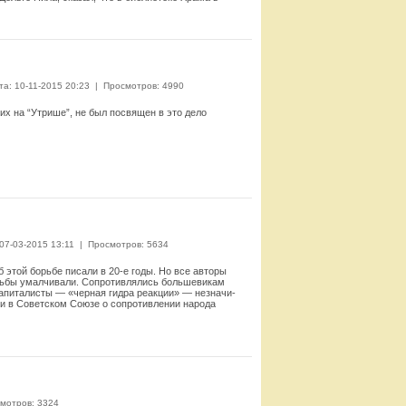
Смотреть
та: 10-11-2015 20:23
|
Просмотров: 4990
их на “Утрише”, не был посвящен в это дело
Смотреть
 07-03-2015 13:11
|
Просмотров: 5634
 этой борьбе писали в 20-е годы. Но все авторы
борьбы умалчивали. Сопротивлялись большевикам
 капиталисты — «черная гидра реакции» — незначи­
, и в Советском Союзе о со­противлении народа
Смотреть
мотров: 3324