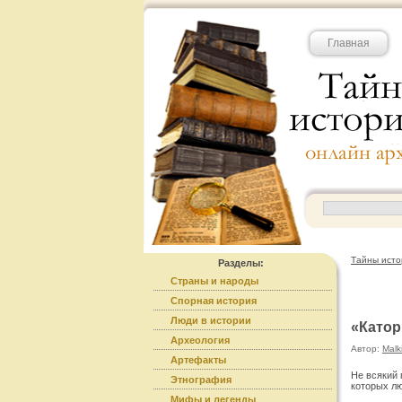
Главная
Тайны исто
Разделы:
Страны и народы
Спорная история
Люди в истории
«Катор
Археология
Автор:
Malk
Артефакты
Не всякий 
Этнография
которых лю
Мифы и легенды