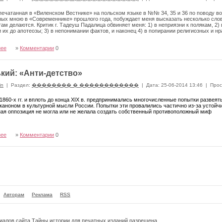
печатанная в «Виленском Вестнике» на польском языке в №№ 34, 35 и 36 по поводу во
ых мною в «Современнике» прошлого года, побуждает меня высказать несколько сло
там делаются. Критик г. Тадеуш Падалица обвиняет меня: 1) в неприязни к полякам, 2)
 их до апотеозы; 3) в непонимании фактов, и наконец 4) в попирании религиозных и н
нее
»
Комментарии
0
ький: «Анти-детство»
in
|
Раздел:
�������� � ������������
|
Дата: 25-06-2014 13:46
|
Прос
 1860-х гг. и вплоть до конца XIX в. предпри­нимались многочисленные попытки развея
каноном в культурной мысли России. Попытки эти провалились частично из-за устойчи
ая оппозиция не могла или не желала создать собственный противоположный миф
нее
»
Комментарии
0
Авторам
Реклама
RSS
риалов сайта
Тайны истории
для печатных изданий разрешена