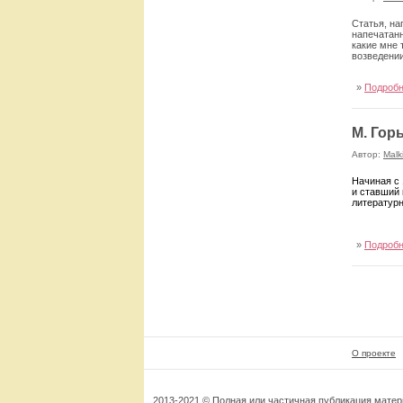
Статья, на
напечатанн
какие мне 
возведении
»
Подроб
М. Гор
Автор:
Malk
Н
ачиная с
и ставший 
литературн
»
Подроб
О проекте
2013-2021 © Полная или частичная публикация мате