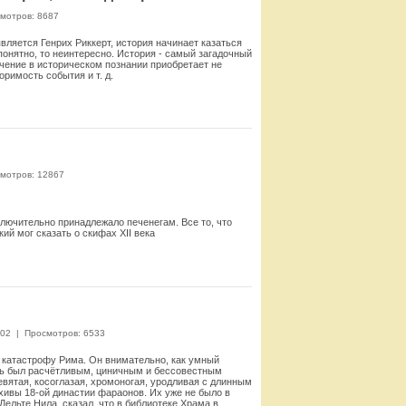
мотров: 8687
ляется Генрих Риккерт, история начинает казаться
понятно, то неинтересно. История - самый загадочный
чение в историческом познании приобретает не
оримость события и т. д.
Смотреть
мотров: 12867
сключительно принадлежало печенегам. Все то, что
ий мог сказать о скифах XII века
Смотреть
:02
|
Просмотров: 6533
ю катастрофу Рима. Он внимательно, как умный
арь был расчётливым, циничным и бессовестным
вятая, косоглазая, хромоногая, уродливая с длинным
рхивы 18-ой династии фараонов. Их уже не было в
ельте Нила, сказал, что в библиотеке Храма в