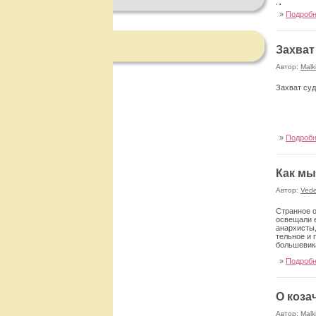
Иерусалим
»
Подроб
Захват
Автор:
Malk
Захват суд
»
Подроб
Как мы
Автор:
Ved
Странное о
освещали е
анархисты,
тельное и 
большеви­к
»
Подроб
О коза
Автор:
Malk