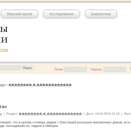
Морской архив
Исследования
Библиотека
Логин:
Пароль:
рии
»
�������� � ������������
га»
in
|
Раздел:
�������� � ������������
|
Дата: 18-02-2018 21:10
|
Прос
поверит, что в центре столицы, рядом с блестящей роскошью миллионных домов, есть 
ди, посещавшие их, падали в обморок.