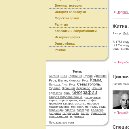
Военная история
История спецслужб
»
Подроб
Морской архив
Религия
Житие 
Классики и современники
Автор:
Malk
Историография
В 1751 год
Эпиграфика
В 1752 год
родственни
Разное
»
Подроб
Темы:
Древняя
Англия
,
ВОВ
,
Германия
,
Грузия
,
Циклич
Крым
Русь
,
Египет
,
Киевская Русь
,
,
Автор:
Malk
Севастополь
Польша
,
Рим
,
Русь
,
,
Украина
,
Франция
,
Херсонес
,
Япония
,
биографии
адвокаты
,
арии
,
,
вторая мировая война
,
диссиденты
,
евреи
,
зороастризм
,
катастрофы
,
крымские татары
,
масоны
,
мировое
правительство
,
монархи
,
монголы
,
орда
,
пирамиды
,
пираты
,
разведка
,
раскопки
,
»
Подроб
ритуалы
,
террористы
,
тюрки
,
философы
,
христианство
,
художники
Показать все теги
Специф