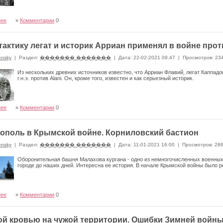
нее
»
Комментарии
0
тактику легат и историк Арриан применял в войне прот
ensky
|
Раздел:
������� �������
|
Дата: 22-02-2021 09:47
|
Просмотров: 23
Из нескольких древних источников известно, что Арриан Флавий, легат Каппадо
г.н.э. против Alani. Он, кроме того, известен и как серьезный историк.
нее
»
Комментарии
0
ополь в Крымской войне. Корниловский бастион
ensky
|
Раздел:
������� �������
|
Дата: 11-01-2021 16:00
|
Просмотров: 28
Оборонительная башня Малахова кургана - одно из немногочисленных военных
городе до наших дней. Интересна ее история. В начале Крымской войны было 
нее
»
Комментарии
0
й кровью на чужой территории. Ошибки Зимней войн