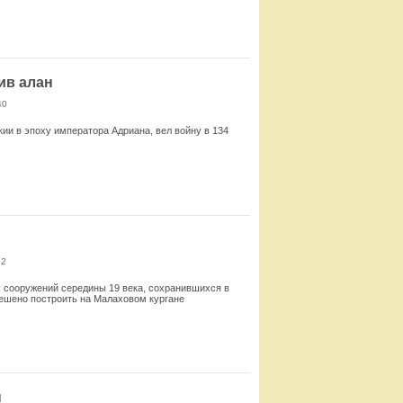
Смотреть
ив алан
40
кии в эпоху императора Адриана, вел войну в 134
Смотреть
62
 сооружений середины 19 века, сохранившихся в
решено построить на Малаховом кургане
Смотреть
ы