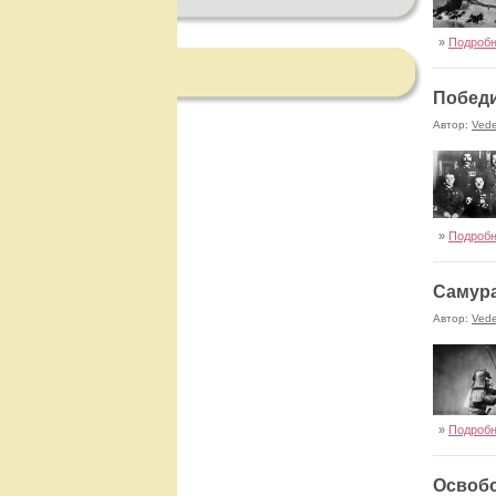
»
Подроб
Победи
Автор:
Ved
»
Подроб
Самура
Автор:
Ved
»
Подроб
Освобо