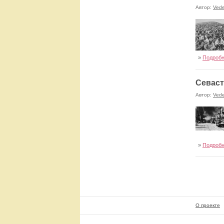
Автор:
Ved
»
Подроб
Севаст
Автор:
Ved
»
Подроб
О проекте