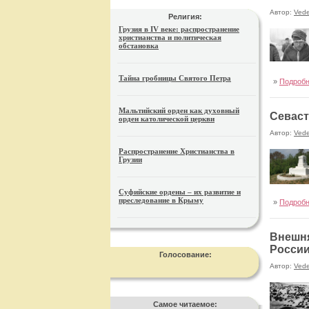
Автор:
Ved
Религия:
Грузия в IV веке: распространение
христианства и политическая
обстановка
Тайна гробницы Святого Петра
»
Подроб
Мальтийский орден как духовный
Севаст
орден католической церкви
Автор:
Ved
Распространение Христианства в
Грузии
Суфийские ордены – их развитие и
преследование в Крыму
»
Подроб
Внешня
Росси
Голосование:
Автор:
Ved
Самое читаемое: