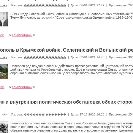
ensky
|
Раздел:
������� �������
|
Дата: 06-01-2021 17:47
|
Просмотров: 26
В 1939 году Советский Союз напал на Финляндию. О современных трактовках 
Турку Луи Клерк, автор книги "Советско-финляндская Зимняя война, 1939–1940 г
нее
»
Комментарии
0
ополь в Крымской войне. Селегинский и Волынский р
ensky
|
Раздел:
������� �������
|
Дата: 02-01-2021 14:48
|
Просмотров: 30
Потерпев ряд неудач в боевых действиях против укреплений центральной час
добиться успеха на Корабельной стороне. Еще в начале осады Севастополя на
обращал внимание союзников на целесообразность захвата Малахова кургана 
нее
»
Комментарии
0
я и внутренняя политическая обстановка обеих сторо
и
ensky
|
Раздел:
������� �������
|
Дата: 27-12-2020 16:26
|
Просмотров: 25
Внешняя политическая обстановка Советской России не была одинакова в тече
внес в нее сильные изменения как в отношении появления в окружении РСФСР
образовавшихся окраинных государств, так и в отношении изменения удельного