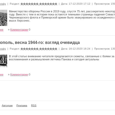
ensky
|
Раздел:
������� �������
|
Дата: 17-12-2020 17:12
|
Просмотров: 15
Министерство обороны России в 2019 году, спустя 75 лет, рассекретило некот
году. Вместе с тем в истории пока остаются темными страницы падения Севаст
Черноморского флота и Приморской армии было эвакуировано из осажденного го
мысе Херсонес.
нее
»
Комментарии
0
ополь, весна 1944-го: взгляд очевидца
ensky
|
Раздел:
������� �������
|
Дата: 16-12-2020 16:24
|
Просмотров: 13
В этой статье вниманию читателя предлагаются сюжеты, связанные с боями за 
воспоминания и размышления летчика Панова и сегодня актуальны
нее
»
Комментарии
0
Авторам
Реклама
RSS