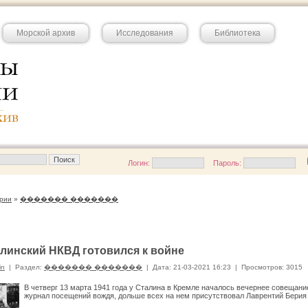
Морской архив
Исследования
Библиотека
Логин:
Пароль:
рии
»
������� �������
алинский НКВД готовился к войне
in
|
Раздел:
������� �������
|
Дата: 21-03-2021 16:23
|
Просмотров: 3015
В четверг 13 марта 1941 года у Сталина в Кремле началось вечернее совещани
журнал посещений вождя, дольше всех на нем присутствовал Лаврентий Берия