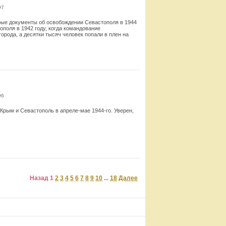
97
орые документы об освобождении Севастополя в 1944
ополя в 1942 году, когда командование
рода, а десятки тысяч человек попали в плен на
Смотреть
96
Крым и Севастополь в апреле-мае 1944-го. Уверен,
Смотреть
Назад
1
2
3
4
5
6
7
8
9
10
...
18
Далее