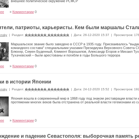
внешнее политическое окружение РСФСР
нее
»
Комментарии
0
тели, патриоты, карьеристы. Кем были маршалы Стал
ensky
|
Раздел:
������� �������
|
Дата: 26-12-2020 15:37
|
Просмотров: 17
Маршальское звание было заведено в СССР в 1935 году. Присваивалось "выд
командного состава" специальными указами Президиума Верховного Совета 
Блюхер, Семен Буденный, Климент Ворошилов, Александр Егоров и Михаил Туха
Тухачевский – были арестованы и погибли в годы Большого террора
нее
»
Комментарии
0
и в истории Японии
ensky
|
Раздел:
������� �������
|
Дата: 24-12-2020 15:52
|
Просмотров: 19
Япония вошла в современный мир в 1868 году под знаком реставрации власти 
протяжении многих веков была отстранена от реальной власти гегемонами из 
нее
»
Комментарии
0
ждение и падение Севастополя: выборочная память р