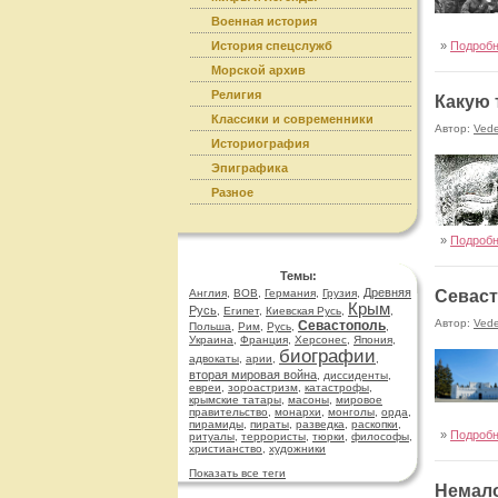
Военная история
История спецслужб
»
Подроб
Морской архив
Религия
Какую 
Классики и современники
Автор:
Ved
Историография
Эпиграфика
Разное
»
Подроб
Темы:
Древняя
Англия
,
ВОВ
,
Германия
,
Грузия
,
Севаст
Крым
Русь
,
Египет
,
Киевская Русь
,
,
Автор:
Ved
Севастополь
Польша
,
Рим
,
Русь
,
,
Украина
,
Франция
,
Херсонес
,
Япония
,
биографии
адвокаты
,
арии
,
,
вторая мировая война
,
диссиденты
,
евреи
,
зороастризм
,
катастрофы
,
крымские татары
,
масоны
,
мировое
правительство
,
монархи
,
монголы
,
орда
,
пирамиды
,
пираты
,
разведка
,
раскопки
,
»
Подроб
ритуалы
,
террористы
,
тюрки
,
философы
,
христианство
,
художники
Показать все теги
Немало