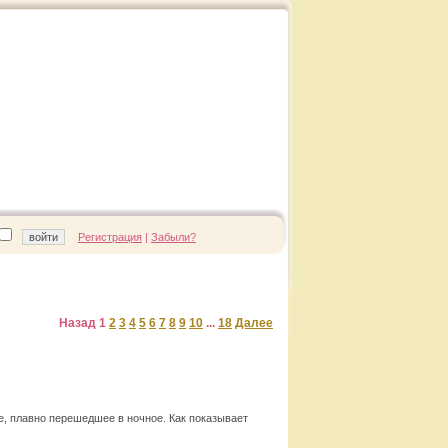
Регистрация
|
Забыли?
Назад
1
2
3
4
5
6
7
8
9
10
...
18
Далее
е, плавно перешедшее в ночное. Как показывает