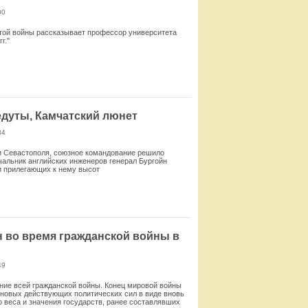
00
этой войны рассказывает профессор университета
г."
Смотреть
едуты, Камчатский люнет
34
ти Севастополя, союзное командование решило
чальник английских инженеров генерал Бургойн
и прилегающих к нему высот
Смотреть
н во время гражданской войны в
49
ние всей гражданской войны. Конец мировой войны
 новых действующих политических сил в виде вновь
 веса и значения государств, ранее составлявших