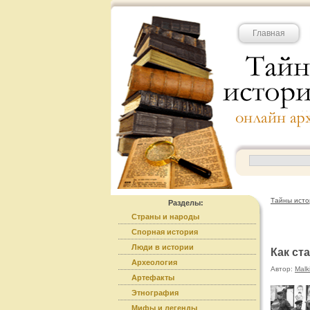
Главная
Тайны исто
Разделы:
Страны и народы
Спорная история
Люди в истории
Как ст
Археология
Автор:
Malk
Артефакты
Этнография
Мифы и легенды