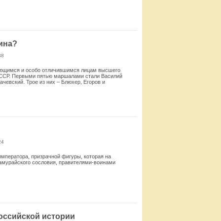
Смотреть
ина?
88
ающимся и особо отличившимся лицам высшего
СССР. Первыми пятью маршалами стали Василий
чевский. Трое из них – Блюхер, Егоров и
Смотреть
24
императора, призрачной фигуры, которая на
самурайского сословия, правителями-воинами
Смотреть
оссийской истории