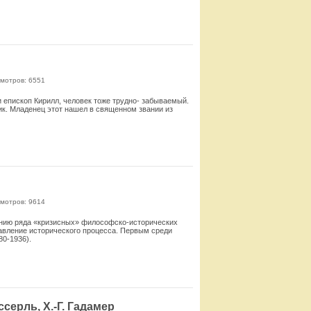
Смотреть
мотров: 6551
 и епископ Кирилл, человек тоже трудно- забываемый.
к. Младенец этот нашел в священном звании из
Смотреть
мотров: 9614
нию ряда «кризисных» философско-исторических
авление исторического про­цесса. Первым среди
0-1936).
Смотреть
ссерль, Х.-Г. Гадамер