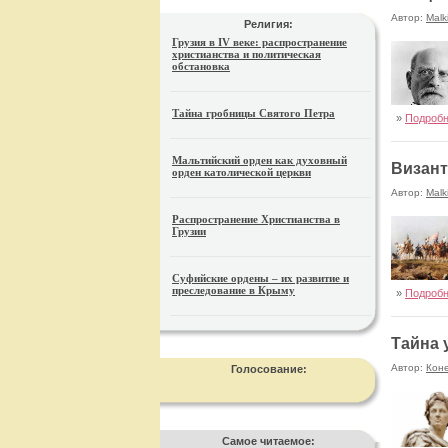
Автор:
Malk
Религия:
Грузия в IV веке: распространение
христианства и политическая
обстановка
Тайна гробницы Святого Петра
»
Подроб
Мальтийский орден как духовный
Визант
орден католической церкви
Автор:
Malk
Распространение Христианства в
Грузии
Суфийские ордены – их развитие и
преследование в Крыму
»
Подроб
Тайна 
Автор:
Кон
Голосование:
Самое читаемое: