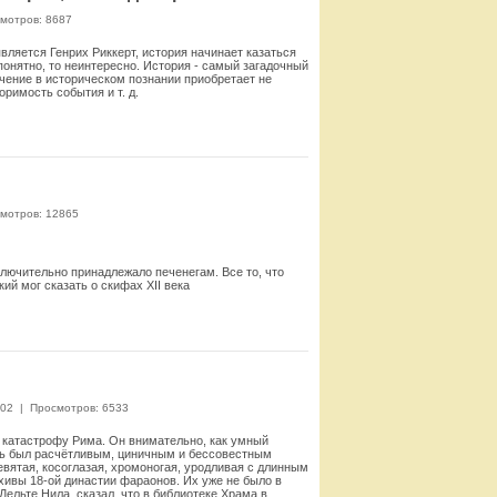
мотров: 8687
ляется Генрих Риккерт, история начинает казаться
понятно, то неинтересно. История - самый загадочный
чение в историческом познании приобретает не
оримость события и т. д.
Смотреть
мотров: 12865
сключительно принадлежало печенегам. Все то, что
ий мог сказать о скифах XII века
Смотреть
:02
|
Просмотров: 6533
ю катастрофу Рима. Он внимательно, как умный
арь был расчётливым, циничным и бессовестным
вятая, косоглазая, хромоногая, уродливая с длинным
рхивы 18-ой династии фараонов. Их уже не было в
ельте Нила, сказал, что в библиотеке Храма в