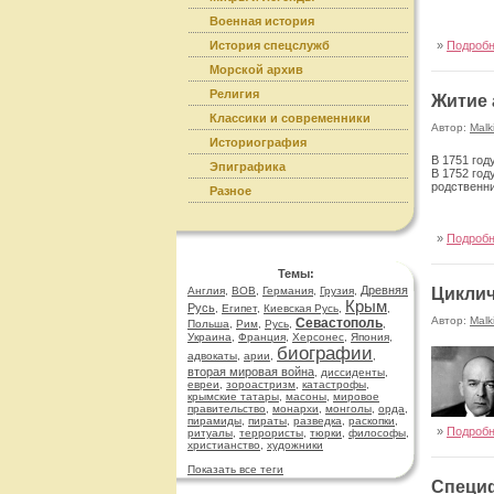
Военная история
История спецслужб
»
Подроб
Морской архив
Религия
Житие 
Классики и современники
Автор:
Malk
Историография
В 1751 год
Эпиграфика
В 1752 год
родственни
Разное
»
Подроб
Темы:
Древняя
Англия
,
ВОВ
,
Германия
,
Грузия
,
Циклич
Крым
Русь
,
Египет
,
Киевская Русь
,
,
Автор:
Malk
Севастополь
Польша
,
Рим
,
Русь
,
,
Украина
,
Франция
,
Херсонес
,
Япония
,
биографии
адвокаты
,
арии
,
,
вторая мировая война
,
диссиденты
,
евреи
,
зороастризм
,
катастрофы
,
крымские татары
,
масоны
,
мировое
правительство
,
монархи
,
монголы
,
орда
,
пирамиды
,
пираты
,
разведка
,
раскопки
,
»
Подроб
ритуалы
,
террористы
,
тюрки
,
философы
,
христианство
,
художники
Показать все теги
Специф