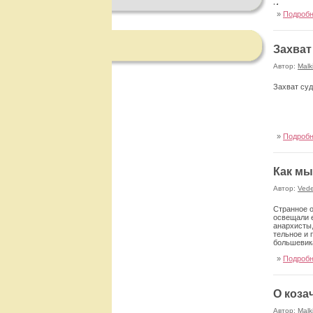
Иерусалим
»
Подроб
Захват
Автор:
Malk
Захват суд
»
Подроб
Как мы
Автор:
Ved
Странное о
освещали е
анархисты,
тельное и 
большеви­к
»
Подроб
О коза
Автор:
Malk