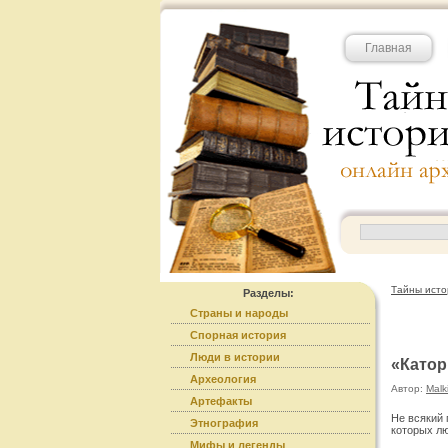
Главная
Тайны исто
Разделы:
Страны и народы
Спорная история
Люди в истории
«Катор
Археология
Автор:
Malk
Артефакты
Не всякий 
Этнография
которых лю
Мифы и легенды