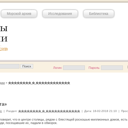
Морской архив
Исследования
Библиотека
Логин:
Пароль:
рии
»
�������� � ������������
га»
in
|
Раздел:
�������� � ������������
|
Дата: 18-02-2018 21:10
|
Прос
поверит, что в центре столицы, рядом с блестящей роскошью миллионных домов, есть 
ди, посещавшие их, падали в обморок.