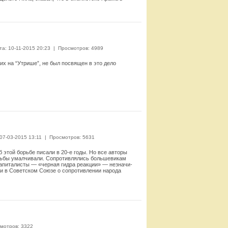
Смотреть
та: 10-11-2015 20:23
|
Просмотров: 4989
их на “Утрише”, не был посвящен в это дело
Смотреть
 07-03-2015 13:11
|
Просмотров: 5631
 этой борьбе писали в 20-е годы. Но все авторы
борьбы умалчивали. Сопротивлялись большевикам
 капиталисты — «черная гидра реакции» — незначи­
, и в Советском Союзе о со­противлении народа
Смотреть
мотров: 3322