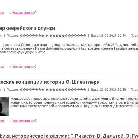
нее
»
Комментарии
0
архиерейского служки
in
|
Раздел:
�������� � ������������
|
Дата: 18-02-2018 20:44
|
Прос
у через город Севск, на сотнях под­вод проехали гетман малороссийский Разумов­ский
у в семье священника Ивана Добрынина родился и был крещен именем Гавриил мальчи
­ков своих двух дедов и отца.
нее
»
Комментарии
0
еские концепции истории О. Шпенглера
in
|
Раздел:
�������� � ������������
|
Дата: 20-12-2016 20:36
|
Прос
Ницшевское переосмысление философии истории дало мощный толчок появле
концепций, которые позволили совершенно по-новому представить цель и напр
известных последователей и продолжа­телей Ницше был Освальд Шпенглер (188
нее
»
Комментарии
0
ика исторического разума: Г. Риккерт, В. Дильтей, Э. Гу