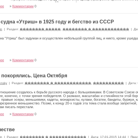
е есть древние архивы о времени 18 династии фараонов.
нее
»
Комментарии
0
 судна «Утриш» в 1925 году и бегство из СССР
in
|
Раздел:
�������� �����
,
�������� � ������������
|
Да
на “Утриш” был задуман и осуществлен небольшой группой лиц, и никто, кроме ушедш
нее
»
Комментарии
0
 покорялись. Цена Октября
ensky
|
Раздел:
�������� � ������������
,
����������
|
Дата:
тношение созда­лось к борьбе русского народа с большевиками. В Советском Союзе об
е, конеч­но, с точки зрения победителя. О размахе, масштабах и стихий­ности этой 
 правые эсеры, мень­шевики, кадеты, монархисты, кулаки, богатеи, бандиты, бур­жуи,
презренное меньшин­ство. Позже, к концу 20-х годов эта тема стала вообще запрет­ной
ам писать перестали.
нее
»
Комментарии
0
честве
in
|
Раздел:
�������� � ������������
|
Дата: 17-01-2015 14:44
|
Прос