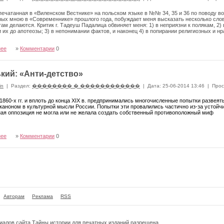
печатанная в «Виленском Вестнике» на польском языке в №№ 34, 35 и 36 по поводу во
ых мною в «Современнике» прошлого года, побуждает меня высказать несколько сло
там делаются. Критик г. Тадеуш Падалица обвиняет меня: 1) в неприязни к полякам, 2)
 их до апотеозы; 3) в непонимании фактов, и наконец 4) в попирании религиозных и н
нее
»
Комментарии
0
ький: «Анти-детство»
in
|
Раздел:
�������� � ������������
|
Дата: 25-06-2014 13:46
|
Прос
 1860-х гг. и вплоть до конца XIX в. предпри­нимались многочисленные попытки развея
каноном в культурной мысли России. Попытки эти провалились частично из-за устойчи
ая оппозиция не могла или не желала создать собственный противоположный миф
нее
»
Комментарии
0
Авторам
Реклама
RSS
риалов сайта
Тайны истории
для печатных изданий разрешена