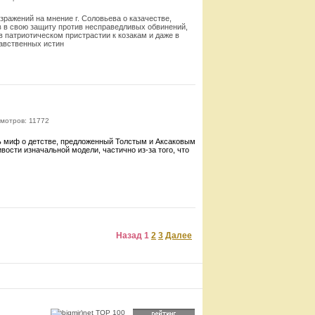
зражений на мнение г. Соловьева о казачестве,
в в свою защиту против несправедливых обвинений,
 в патриотическом пристрастии к козакам и даже в
равственных истин
Смотреть
мотров: 11772
ть миф о де­тстве, предложенный Толстым и Аксаковым
вости изначальной модели, частично из-за того, что
Смотреть
Назад
1
2
3
Далее