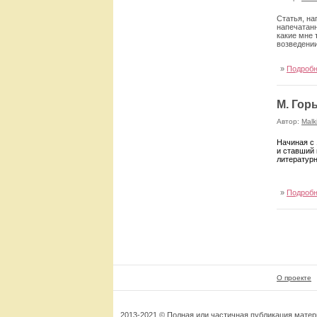
Статья, на
напечатанн
какие мне 
возведении
»
Подроб
М. Гор
Автор:
Malk
Н
ачиная с
и ставший 
литературн
»
Подроб
О проекте
2013-2021 © Полная или частичная публикация мате