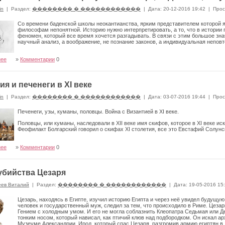
in
|
Раздел:
�������� � ������������
|
Дата: 20-12-2016 19:42
|
Прос
Со времени баденской школы неокантианства, ярким представителем которой яв
философам непонятной. Историю нужно интерпретировать, а то, что в истории 
феномен, который все время хочется разгадывать. В связи с этим большое зна
научный анализ, а воображение, не познание законов, а индивидуальная неповт
нее
»
Комментарии
0
ия и печенеги в XI веке
in
|
Раздел:
�������� � ������������
|
Дата: 03-07-2016 19:44
|
Прос
Печенеги, узы, куманы, половцы. Война с Византией в XI веке.
Половцы, или куманы, наследовали в XII веке имя скифов, которое в XI веке и
Феофилакт Болгарский говорил о скифах XI столетия, все это Евстафий Солунск
нее
»
Комментарии
0
убийства Цезаря
еев Виталий
|
Раздел:
�������� � ������������
|
Дата: 19-05-2016 15
Цезарь, находясь в Египте, изучил историю Египта и через неё увидел будущу
человек и государственный муж, следил за тем, что происходило в Риме. Цез
Гением с холодным умом. И его не могла соблазнить Клеопатра Седьмая или Де
тонким носом, который нависал, как птичий клюв над подбородком. Он искал а
Музеуме Александрии. Ирод, который спас Цезаря, разгромив армию египтян в Д