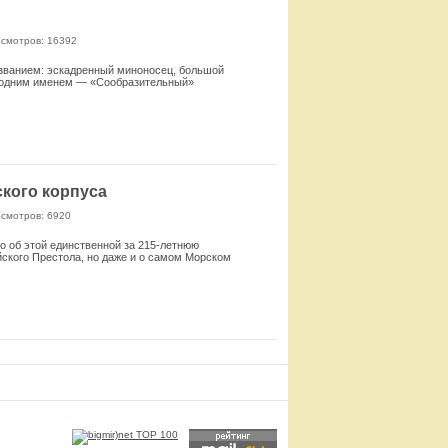
смотров: 16392
названием: эскадренный миноносец, большой
од одним именем — «Сообразительный»
Смотреть
ского корпуса
смотров: 6920
ко об этой единственной за 215-летнюю
ского Престола, но даже и о самом Морском
Смотреть