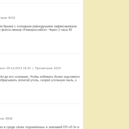
тров: 9232
анции Крыма с холодным равнодушием зафиксировали
 флота линкор «Новороссийск». Через 2 часа 45
Смотреть
ата: 05-12-2013 16:32
|
Просмотров: 3223
ошёл до его сознания. Чтобы избежать более ощутимого
ебрасывать лопатой уголь, скорее угольную пыль, к
Смотреть
ов: 5838
ко в среде своих подчинённых и экипажей ПЛ «Л-3» и