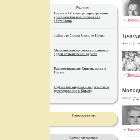
Религия:
Грузия в IV веке: распространение
христианства и политическая
»
Подроб
обстановка
Трагед
Тайна гробницы Святого Петра
Автор:
yurl
Мальтийский орден как духовный
орден католической церкви
Распространение Христианства в
Грузии
»
Подроб
Суфийские ордены – их развитие и
Молоды
преследование в Крыму
Автор:
Удо
Голосование:
»
Подроб
Самое читаемое: