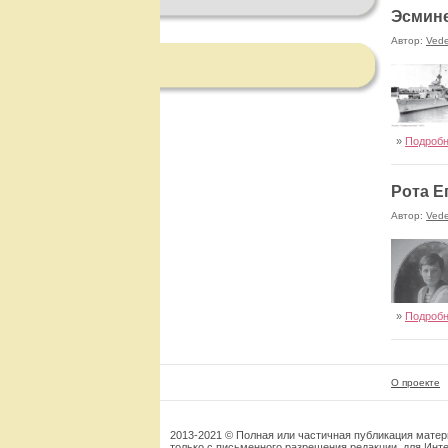
Эсмине
Автор:
Ved
»
Подроб
Рота Е
Автор:
Ved
»
Подроб
О проекте
2013-2021 © Полная или частичная публикация мате
только с письменного разрешения редакции, для Инте