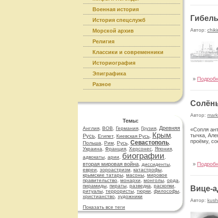
Военная история
Гибель
История спецслужб
Автор:
chiki
Морской архив
Религия
Классики и современники
Историография
Эпиграфика
»
Подроб
Разное
Солён
Автор:
mark
Темы:
Древняя
Англия
,
ВОВ
,
Германия
,
Грузия
,
«Сопля ант
Крым
тычка, Але
Русь
,
Египет
,
Киевская Русь
,
,
проёму, с
Севастополь
Польша
,
Рим
,
Русь
,
,
Украина
,
Франция
,
Херсонес
,
Япония
,
биографии
адвокаты
,
арии
,
,
вторая мировая война
»
Подроб
,
диссиденты
,
евреи
,
зороастризм
,
катастрофы
,
крымские татары
,
масоны
,
мировое
правительство
,
монархи
,
монголы
,
орда
,
пирамиды
,
пираты
,
разведка
,
раскопки
,
Вице-а
ритуалы
,
террористы
,
тюрки
,
философы
,
христианство
,
художники
Автор:
kush
Показать все теги