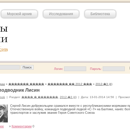
Морской архив
Исследования
Библиотека
Логин:
Пароль:
рии
»
������� �����
»
������� �� 2012 ���
»
2012-�3 (4)
подводник Лисин
onok
|
Раздел:
���� � �������
,
2012-�3 (4)
|
Дата: 13-01-2014 14:56
|
Просмот
Сергей Лисин добровольцем сражался вместе с республиканскими моряками п
Отечественную войну, командуя подводной лодкой «С-7» на Балтике, нанёс бол
транспортов и заслужив звание Героя Советского Союза
нее
»
Комментарии
0