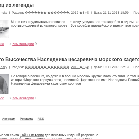
ц из легенды
ensky
|
Раздел:
������� �������
,
2012-�3 (4)
|
Дата: 21-11-2013 18:59
|
Про
Мне в жизни удивительно повезло — я живу, увидев все три корабля с одним 
противолодочный и, наконец, корвет. Все корабли гвардейского звания, все п
нее
»
Комментарии
0
го Высочества Наследника цесаревича морского кадет
ensky
|
Раздел:
������� �������
,
2012-�3 (4)
|
Дата: 19-11-2013 22:13
|
Про
Не говоря о военных, но даже и в военно-морских кругах мало кто знал не толь
историюМорского корпуса роте, носившей Царственное имя Наследника Россий
Наследника Цесаревича кадетском корпусе
нее
»
Комментарии
1
Авторам
Реклама
RSS
риалов сайта
Тайны истории
для печатных изданий разрешена
рнет-изданий – при условии установки в тексте, не далее