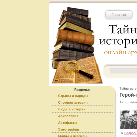
Главная
Тайны исто
Разделы:
Герой-
Страны и народы
Спорная история
Автор:
rizh
Люди в истории
Археология
Артефакты
Этнография
»
Подроб
Мифы и легенды