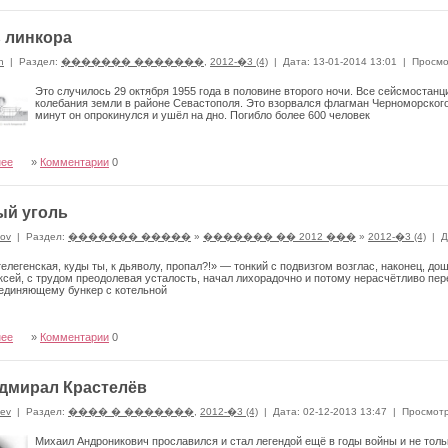
 линкора
n
|
Раздел:
������� �������
,
2012-�3 (4)
|
Дата: 13-01-2014 13:01
|
Просмо
Это случилось 29 октября 1955 года в половине второго ночи. Все сейсмост
колебания земли в районе Севастополя. Это взорвался флагман Черноморского
минут он опрокинулся и ушёл на дно. Погибло более 600 человек
нее
»
Комментарии
0
ый уголь
ov
|
Раздел:
������� �����
»
������� �� 2012 ���
»
2012-�3 (4)
|
Д
елегенская, куды ты, к дьяволу, пропал?!» — тонкий с подвизгом возглас, наконец, д
ксей, с трудом преодолевая усталость, начал лихорадочно и потому нерасчётливо пер
оединяющему бункер с котельной
нее
»
Комментарии
0
дмирал Крастелёв
ev
|
Раздел:
���� � �������
,
2012-�3 (4)
|
Дата: 02-12-2013 13:47
|
Просмотр
Михаил Андроникович прославился и стал легендой ещё в годы войны и не толь