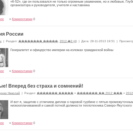
«К-52», где он пользовался не только огромным уважением, но и любовью. Глуб
организатора и руководителя, учителя и наставника
нее
»
Комментарии
0
ия России
ov
|
Раздел:
�������� �����
,
2012-�3 (4)
|
Дата: 28-11-2013 19:51
|
Просмотр
Генералитет и офицерство империи на изломах гражданской войны
нее
»
Комментарии
0
е! Вперед без страха и сомнений!
денко Николай
|
Раздел:
������� �����
»
������� �� 2012 ���
»
2012
И вот я, защитив с отличием диплом о паровой турбине с пятью промежуточны
низкооплачиваемой и самой потной должности теплотехника Северо-Якутского
нее
»
Комментарии
0