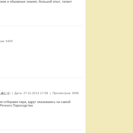
окие и обширные знания, большой опыт, талант
Смотреть
ов: 5405
Смотреть
-�3 (4)
|
Дата: 27-11-2013 17:08
|
Просмотров: 3090
ми отборами пара, вдруг оказываюсь на самой
 Речного Пароходства
Смотреть