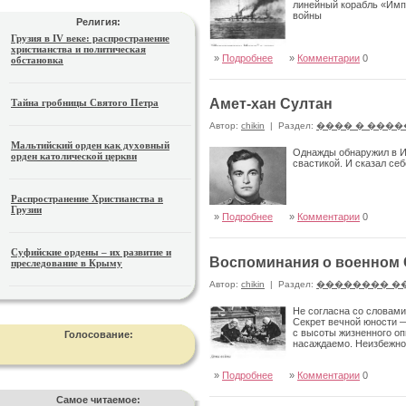
линейный корабль «Имп
войны
Религия:
Грузия в IV веке: распространение
христианства и политическая
»
Подробнее
»
Комментарии
0
обстановка
Амет-хан Султан
Тайна гробницы Святого Петра
Автор:
chikin
|
Раздел:
���� � ����
Мальтийский орден как духовный
Однажды обнаружил в Ин
орден католической церкви
свастикой. И сказал себ
Распространение Христианства в
Грузии
»
Подробнее
»
Комментарии
0
Суфийские ордены – их развитие и
Воспоминания о военном С
преследование в Крыму
Автор:
chikin
|
Раздел:
�������� �
Не согласна со словами
Секрет вечной юности 
с высоты жизненного оп
Голосование:
насаждаемо. Неизбежно
»
Подробнее
»
Комментарии
0
Самое читаемое: