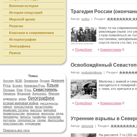
Военная история
Трагедия России (окончан
История спецслужб
Автор:
yurlov
|
Раздел:
�������� �
Морской архив
Религия
Кому-то на современном
революции (ныне это уж
Классики и современники
стали появляться не то
постановки, кинофильмы
Историография
спустя почти сто лет, 
Эпиграфика
»
Подробнее
»
Комментарии
0
Разное
Освобождённый Севастоп
Автор:
podosinnikova
|
Раздел:
������
Темы:
Древняя
Англия
,
ВОВ
,
Германия
,
Грузия
,
Милочка с мамой и семь
Крым
находиться в пожарной 
Русь
,
Египет
,
Киевская Русь
,
,
с теми, кто прятался в
Севастополь
Польша
,
Рим
,
Русь
,
,
Украина
,
Франция
,
Херсонес
,
Япония
,
биографии
адвокаты
,
арии
,
,
вторая мировая война
»
Подробнее
»
Комментарии
0
,
диссиденты
,
евреи
,
зороастризм
,
катастрофы
,
крымские татары
,
масоны
,
мировое
правительство
,
монархи
,
монголы
,
орда
,
пирамиды
,
пираты
,
разведка
,
раскопки
,
Утренние взрывы в Север
ритуалы
,
террористы
,
тюрки
,
философы
,
христианство
,
художники
Автор:
rizhonok
|
Раздел:
�������� 
Показать все теги
На рассвете 7-го (20) 