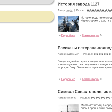
История завода 1127
Автор:
sypin
|
Раздел:
������� ��
История родственного д
Черноморского флота в
»
Подробнее
»
Комментарии
0
Рассказы ветерана-подво
Автор:
matckevich
|
Раздел:
�������
В один из дней во время «адмиральского
в тени поднятого на подкильных кон­цах к
морскую базу. Экипажи катеров втиснули
»
Подробнее
»
Комментарии
0
Символ Севастополя: ист
Автор:
saltanov
|
Раздел:
�������� 
Много лет назад, в сер
силы Европы были выну