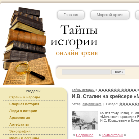
Главная
Морской архив
Тайны истории
»
������� �����
Разделы:
И.В. Сталин на крейсере «М
Страны и народы
Спорная история
Автор:
oktyabrckaya
|
Раздел:
������
Люди в истории
65 лет тому назад, 19 а
«Молотов» переход из 
Археология
И.С. Юмашевым и Кома
Артефакты
Этнография
»
Подробнее
»
Комментарии
0
Мифы и легенды