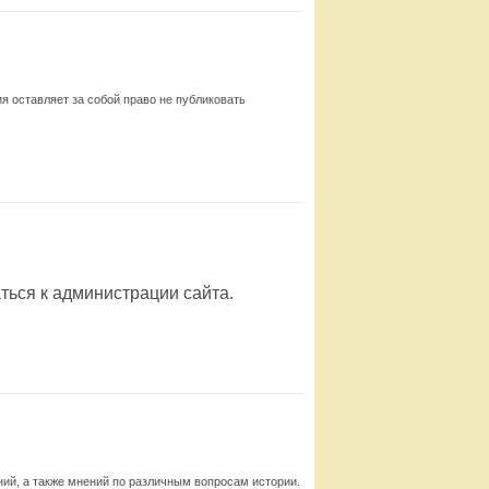
я оставляет за собой право не публиковать
ься к администрации сайта.
 теме заметки, формат –
jpg
или
gif
.
pg или gif.
, к иллюстрациям прилагается список с их названиями
видеосервисах типа
Youtube
,
Vimeo
,
Rutube
и т.п.
Смотреть
 из других Интернет-источников запрещается.
ий, а также мнений по различным вопросам истории.