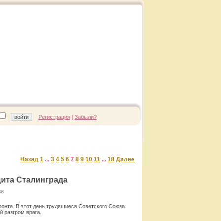
Регистрация
|
Забыли?
Назад
1
...
3
4
5
6
7
8
9
10
11
...
18
Далее
щита Сталинграда
38
онта. В этот день трудящиеся Совет­ского Союза
й разгром врага.