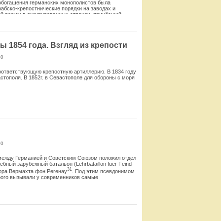
и обогащения германских монополистов была
абско-крепостнические по­рядки на заводах и
ий режим в оккупированных странах, принёсший
Смотреть
 1854 года. Взгляд из крепости
80
 соответствующую крепостную артиллерию. В 1834 году
тополя. В 1852г. в Севастополе для обороны с моря
Смотреть
30
между Герма­нией и Советским Союзом положил отдел
бный зарубежный батальон (Lehrbataillon fuer Feind-
31
йора Вермахта фон Регенау
. Под этим псевдонимом
орого вызывали у современников самые
Смотреть