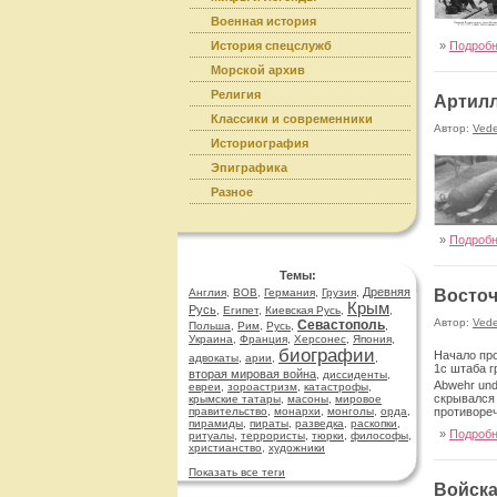
Военная история
История спецслужб
порабощён
»
Подроб
Морской архив
Религия
Артилл
Классики и современники
Автор:
Ved
Историография
Эпиграфика
Разное
»
Подроб
Темы:
Древняя
Англия
,
ВОВ
,
Германия
,
Грузия
,
Восточ
Крым
Русь
,
Египет
,
Киевская Русь
,
,
Автор:
Ved
Севастополь
Польша
,
Рим
,
Русь
,
,
Украина
,
Франция
,
Херсонес
,
Япония
,
биографии
Начало про
адвокаты
,
арии
,
,
1с штаба г
вторая мировая война
,
диссиденты
,
Abwehr und
евреи
,
зороастризм
,
катастрофы
,
скрывался 
крымские татары
,
масоны
,
мировое
противоре
правительство
,
монархи
,
монголы
,
орда
,
пирамиды
,
пираты
,
разведка
,
раскопки
,
»
Подроб
ритуалы
,
террористы
,
тюрки
,
философы
,
христианство
,
художники
Показать все теги
Войск