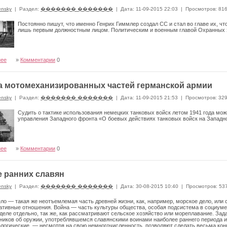
ensky
|
Раздел:
������� �������
|
Дата: 11-09-2015 22:03
|
Просмотров: 81
Постоянно пишут, что именно Генрих Гиммлер создал СС и стал во главе их, что
лишь первым должностным лицом. Политическим и военным главой Охранных 
нее
»
Комментарии
0
а мотомеханизированных частей германской армии
ensky
|
Раздел:
������� �������
|
Дата: 11-09-2015 21:53
|
Просмотров: 32
Судить о тактике использования немецких танковых войск летом 1941 года мож
управления Западного фронта «О боевых действиях танковых войск на Западном
нее
»
Комментарии
0
 ранних славян
ensky
|
Раздел:
������� �������
|
Дата: 30-08-2015 10:40
|
Просмотров: 53
ло — такая же неотъемлемая часть древней жизни, как, например, морское дело, или с
тивные отношения. Война — часть культуры общества, особая подсистема в социуме
деле отдельно, так же, как рассматривают сельское хозяйст­во или мореплавание. Зад
ников об оружии, употреб­лявшемся славянскими воинами наиболее раннего периода и
ологические, — несмотря на свою немногочисленность, позволяют сделать весьма ко