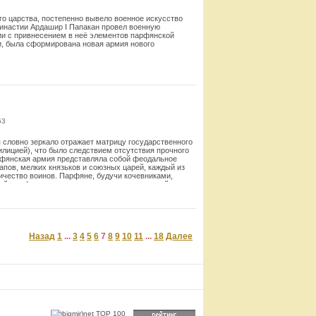
о царства, постепенно вывело военное искусство
династии Ардашир I Папакан провел военную
ии с привнесением в неё элементов парфянской
и, была сформирована новая армия нового
Смотреть
53
 словно зеркало отражает матрицу государственного
лицией), что было следствием отсутствия прочного
рфянская армия представляла собой феодальное
апов, мелких князьков и союзных царей, каждый из
ичество воинов. Парфяне, будучи кочевниками,
ий тип формирования армии в основу военной
арство на базе завоеванных территорий Ирана и
олее эффективно приняли к использованию тот тип
ав его. В итоге система комплектования,
Назад
1
...
3
4
5
6
7
8
9
10
11
...
18
Далее
Смотреть