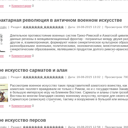
нее
»
Комментарии
0
актарная революция в античном военном искусстве
ensky
|
Раздел:
������� �������
|
Дата: 16-08-2015 13:22
|
Просмотров: 65
Длительное противостояние военных систем Греко-Римской и Азиатской цивили
данные регионы в межцивилизационный фронтир - пограничье между двумя разн
другом и, взаимопроникая, формируют новое синкретическое культурное образ
разнообразными: военными, политическими, экономическими, межэтническими,
синкретическим образованием, являвшимся продуктом долгого римско-иранског
Постепенное ее развитие и усовершенствование вылилось в масштабную вое
нее
»
Комментарии
0
облик римского и азиатского воинства. Сначала рассмотрим ее предысторию.
е искусство сарматов и алан
ensky
|
Раздел:
������� �������
|
Дата: 16-08-2015 13:02
|
Просмотров: 79
Рассмотрим военное искусство таких представителей азиатского воинства, как
азиатских «коллег» враждовали не только с Римом, но и с государствами Зака
в большую имперскую игру на Ближнем Востоке. Сарматы и аланы стали грозой
Востока во многом благодаря своему военному искусству, которое для своего 
Сарматскую (аланскую) стратегию, тактику и вооружение в большей или меньш
великие воины, как римляне. Греческие колонисты редко конфликтовали с сарм
нее
»
Комментарии
0
содержится мало сведений относительно их военного искусства. Однако римля
воинством, поэтому римские историки довольно подробно осветили их военное
е искусство персов
ensky
|
Раздел:
������� �������
|
Дата: 16-08-2015 12:58
|
Просмотров: 36