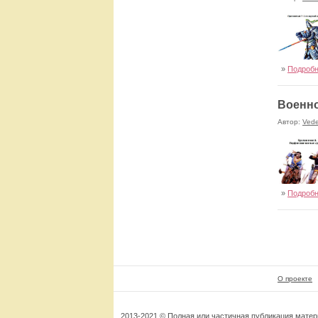
»
Подроб
Военно
Автор:
Ved
»
Подроб
военной ор
вооружение
О проекте
2013-2021 © Полная или частичная публикация мате