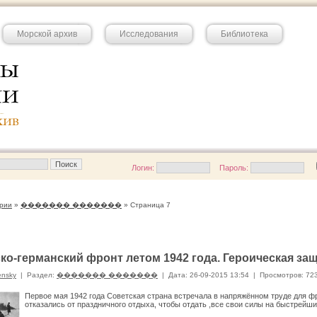
Морской архив
Исследования
Библиотека
Логин:
Пароль:
рии
»
������� �������
» Страница 7
ко-германский фронт летом 1942 года. Героическая за
ensky
|
Раздел:
������� �������
|
Дата: 26-09-2015 13:54
|
Просмотров: 72
Первое мая 1942 года Советская страна встречала в на­пряжённом труде для фр
отказались от праздничного отдыха, чтобы отдать ,все свои силы на быстрейши