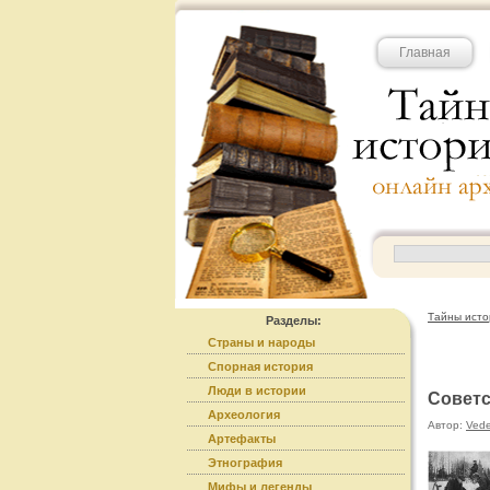
Главная
Тайны исто
Разделы:
Страны и народы
Спорная история
Люди в истории
Советс
Археология
Автор:
Ved
Артефакты
Этнография
Мифы и легенды