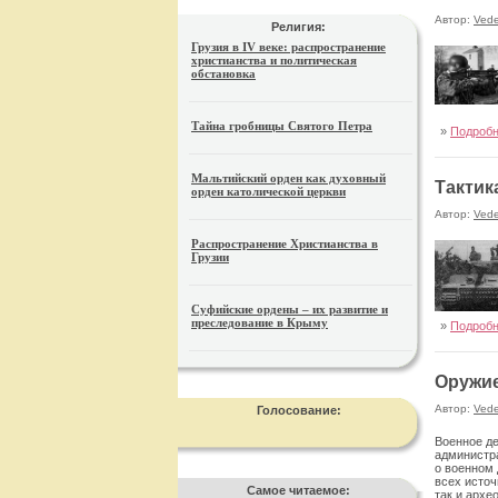
Автор:
Ved
Религия:
Грузия в IV веке: распространение
христианства и политическая
обстановка
Тайна гробницы Святого Петра
»
Подроб
Мальтийский орден как духовный
Тактик
орден католической церкви
Автор:
Ved
Распространение Христианства в
Грузии
Суфийские ордены – их развитие и
преследование в Крыму
»
Подроб
Оружие
Автор:
Ved
Голосование:
Военное де
администра
о военном 
всех источ
Самое читаемое:
так и архе