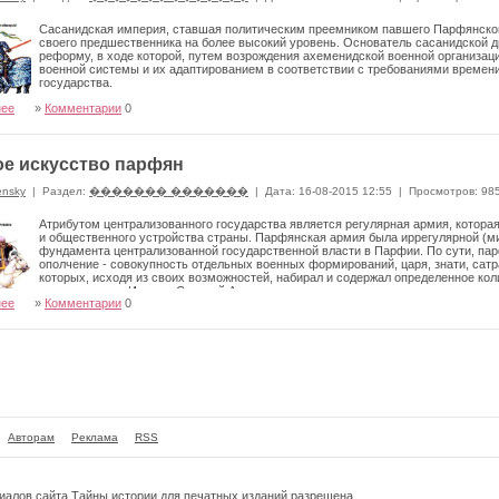
Сасанидская империя, ставшая политическим преемником павшего Парфянског
своего предшественника на более высокий уровень. Основатель сасанидской 
реформу, в ходе которой, путем возрождения ахеменидской военной организац
военной системы и их адаптированием в соответствии с требованиями времен
государства.
нее
»
Комментарии
0
е искусство парфян
ensky
|
Раздел:
������� �������
|
Дата: 16-08-2015 12:55
|
Просмотров: 98
Атрибутом централизованного государства является регулярная армия, которая
и общественного устройства страны. Парфянская армия была иррегулярной (ми
фундамента централизованной государственной власти в Парфии. По сути, па
ополчение - совокупность отдельных военных формирований, царя, знати, сатр
которых, исходя из своих возможностей, набирал и содержал определенное кол
пришедшими в Иран из Средней Азии, впервые в истории заложили номадическ
нее
»
Комментарии
0
системы централизованного государства. Парфянские цари, создав свое госуд
Передней Азии, не стали искать новых путей формирования армии, а просто б
ганизации, которым они пользовались на протяжении столетий, слегка усовершенствов
, тактика и стратегия в Парфянском царстве были номадическими.
Авторам
Реклама
RSS
риалов сайта
Тайны истории
для печатных изданий разрешена