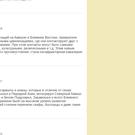
Смотреть
68
заций на Кавказе и Ближнем Востоке, превратило
ыми цивилизациями, где они контактируют друг с
ование. При этом контакты могут быть самыми
 культурными, религиозными и т.д. Этим новым
о противостояния, стала катафрактарная кавалерия.
нную (катафрактарную) революцию, изменившую
Смотреть
07
 сарматы и аланы, которые в отличие от своих
вказья и Передней Азии, интегрируя Северный Кавказ
 и бичом Подунавья, Закавказья и всего Ближнего
времени было на высоком уровне развития.
ей степени переняли скифы, боспорцы и даже такие
атами, поэтому в трудах греческих историков
не часто сталкивались с сарматским и аланским
 дело.
Смотреть
85