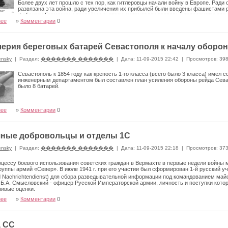
Более двух лет прошло с тех пор, как гитлеровцы начали войну в Европе. Рад
развязана эта война, ради увеличения их прибы­лей были введены фашистами р
фабриках Германии и покорённых стран, установлен кровавый террористическ
ным на­родам неисчислимые беды и страдания.
нее
»
Комментарии
0
ерия береговых батарей Севастополя к началу обороны
ensky
|
Раздел:
������� �������
|
Дата: 11-09-2015 22:42
|
Просмотров: 39
Севастополь к 1854 году как крепость 1-го класса (всего было 3 класса) имел
инженерным департаментом был составлен план усиления обороны рейда Севас
было 8 батарей.
нее
»
Комментарии
0
ные добровольцы и отделы 1C
ensky
|
Раздел:
������� �������
|
Дата: 11-09-2015 22:18
|
Просмотров: 37
цессу боевого использования советских граждан в Вермахте в первые недели войны 
руп­пы армий «Север». В июле 1941 г. при его участии был сфор­мирован 1-й русский уче
 Nachrichtendienst) для сбора разведывательной информации под командовани­ем ма
Б.А. Смысловский - офицер Русской Импера­торской армии, личность и поступки кот
чивые оценки.
нее
»
Комментарии
0
а СС