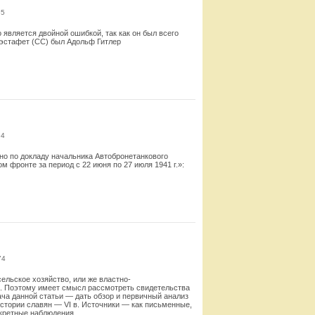
65
 является двойной ошибкой, так как он был всего
эстафет (СС) был Адольф Гитлер
Смотреть
94
но по докладу начальника Автобронетанкового
 фронте за период с 22 июня по 27 июля 1941 г.»:
Смотреть
74
ельское хозяйство, или же властно-
. По­этому имеет смысл рассмотреть свидетельства
ача данной статьи — дать обзор и первичный анализ
стории славян — VI в. Источники — как письменные,
нкретные наблюдения.