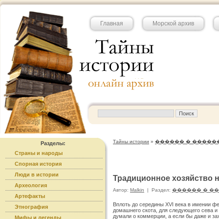
Главная
Морской архив
Тайны истории
»
������ � �����
Разделы:
Страны и народы
Спорная история
Люди в истории
Традиционное хозяйство н
Археология
Автор:
Malkin
|
Раздел:
������ � �
Артефакты
Вплоть до середины XVI века в имении ф
Этнография
домашнего скота, для следующего сева и 
думали о коммерции, а если бы даже и за
Мифы и легенды