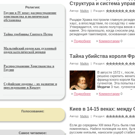
Структура и система упра
Религия:
Автор:
Malkin
|
Раздел:
������ � �
Грузия в IV веке: распространение
христианства и политическая
Рыцари Храма построили главную резиден
обстановка
хаус, а впоследствии, по соседству с ним б
Утверждается, что около полутора веков 
камня. Это произошло, когда сносили ряд с
Тайна гробницы Святого Петра
резиденция тамплиеров, основанная сами
младенческом состоянии, когда рыцари, в
»
Подробнее
»
Комментарии
0
ресурсы общества строго и неукоснитель
Мальтийский орден как духовный
орден католической церкви
Тайна убийства короля Фр
Автор:
Malkin
|
Раздел:
������ � �
Распространение Христианства в
Грузии
В августе 1572 г., пос
решено скрепить женить
французского короля Ка
гугенотов. Эта попытка
Суфийские ордены – их развитие и
Медичи
3 тыс. гугеното
преследование в Крыму
французские города. Ге
»
Подробнее
»
Комментарии
0
стал протестантом).
Киев в 14-15 веках: между
Голосование:
Автор:
Malkin
|
Раздел:
������ � �
Если до середины XIII века Русь была гл
поменялась. Набеги половцев на юге, бул
русским князьям, наносили ущерб стабил
Самое читаемое: