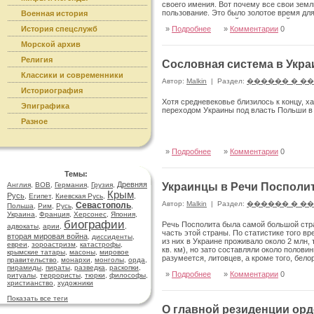
своего имения. Вот почему все свои земл
пользование. Это было золо­тое время дл
Военная история
усовер­шенствований сельскохозяйственны
История спецслужб
»
Подробнее
»
Комментарии
0
крестьян неуклонно росли.
Морской архив
Религия
Сословная система в Укра
Классики и современники
Автор:
Malkin
|
Раздел:
������ � �
Историография
Хотя средневековье близилось к концу, х
Эпиграфика
переходом Украины под власть Польши в 
Разное
»
Подробнее
»
Комментарии
0
Темы:
Древняя
Англия
,
ВОВ
,
Германия
,
Грузия
,
Украинцы в Речи Посполи
Крым
Русь
,
Египет
,
Киевская Русь
,
,
Автор:
Malkin
|
Раздел:
������ � �
Севастополь
Польша
,
Рим
,
Русь
,
,
Украина
,
Франция
,
Херсонес
,
Япония
,
биографии
Речь Посполита была самой большой стран
адвокаты
,
арии
,
,
часть этой страны. По статисти­ке того в
вторая мировая война
,
диссиденты
,
из них в Украине проживало около 2 млн, 
евреи
,
зороастризм
,
катастрофы
,
кв. км), но зато составляли около полови
крымские татары
,
масоны
,
мировое
разумеется, литовцев, а кроме того, бело
правительство
,
монархи
,
монголы
,
орда
,
пирамиды
,
пираты
,
разведка
,
раскопки
,
»
Подробнее
»
Комментарии
0
ритуалы
,
террористы
,
тюрки
,
философы
,
христианство
,
художники
Показать все теги
О главной резиденции орд