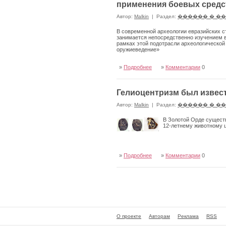
применения боевых средс
Автор:
Malkin
|
Раздел:
������ � �
В современной археологии евразийских с
занимается непосредственно изучением в
рамках этой подотрасли археологической 
оружиеведение»
»
Подробнее
»
Комментарии
0
Гелиоцентризм был извест
Автор:
Malkin
|
Раздел:
������ � �
В Золотой Орде существ
12-летнему животному ц
»
Подробнее
»
Комментарии
0
О проекте
Авторам
Реклама
RSS