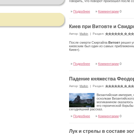
говорить, что поворот произошел после с
»
Подробнее
»
Комментарии
0
Киев при Витовте и Свидри
Автор:
Malkin
|
Раздел:
������ � �
После смерти Скиргайла
Витовт
решил уп
киевским был один из самых приближенн
Киев»).
»
Подробнее
»
Комментарии
0
Падение княжества Феодо
Автор:
Malkin
|
Раздел:
������ � �
Византийская империя, 
осколкам Византийского
могиканином оказалось 
его героической борьбы
сегодняшний рассказ.
»
Подробнее
»
Комментарии
0
Лук и стрелы в составе з