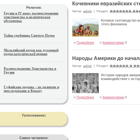
Кочевники евразийских ст
Религия:
Автор:
admin
|
Раздел:
������� ��
Грузия в IV веке: распространение
христианства и политическая
Кочевое скотоводство в
обстановка
этого феномена
Тайна гробницы Святого Петра
»
Подробнее
»
Комментарии
0
Мальтийский орден как духовный
орден католической церкви
Народы Америки до начал
Автор:
admin
|
Раздел:
������ � �
Распространение Христианства в
Грузии
История народов америк
взаимодействия с истор
Суфийские ордены – их развитие и
преследование в Крыму
»
Подробнее
»
Комментарии
0
Голосование:
Самое читаемое: