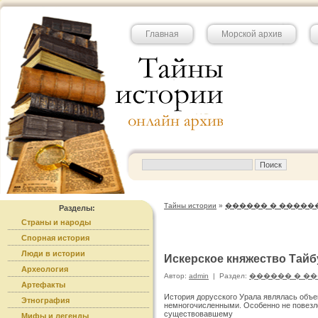
Главная
Морской архив
Тайны истории
»
������ � �����
Разделы:
Страны и народы
Спорная история
Люди в истории
Искерское княжество Тайбу
Археология
Автор:
admin
|
Раздел:
������ � �
Артефакты
История дорусского Урала являлась объек
Этнография
немногочисленными. Особенно не повезло
существовавшему
Мифы и легенды