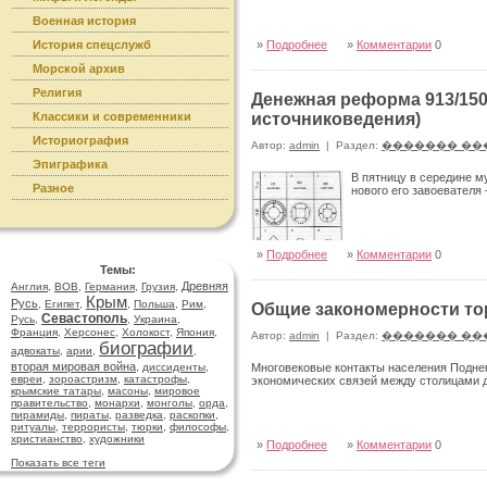
Военная история
История спецслужб
»
Подробнее
»
Комментарии
0
Морской архив
Религия
Денежная реформа 913/150
Классики и современники
источниковедения)
Историография
Автор:
admin
|
Раздел:
������� ��
Эпиграфика
В пятницу в середине му
Разное
нового его завоевател
»
Подробнее
»
Комментарии
0
Темы:
Древняя
Англия
,
ВОВ
,
Германия
,
Грузия
,
Крым
Русь
,
Египет
,
,
Польша
,
Рим
,
Общие закономерности тор
Севастополь
Русь
,
,
Украина
,
Франция
,
Херсонес
,
Холокост
,
Япония
,
Автор:
admin
|
Раздел:
������� ��
биографии
адвокаты
,
арии
,
,
вторая мировая война
,
диссиденты
,
Многовековые контакты населения Поднеп
евреи
,
зороастризм
,
катастрофы
,
экономических связей между столицами д
крымские татары
,
масоны
,
мировое
правительство
,
монархи
,
монголы
,
орда
,
пирамиды
,
пираты
,
разведка
,
раскопки
,
ритуалы
,
террористы
,
тюрки
,
философы
,
христианство
,
художники
»
Подробнее
»
Комментарии
0
Показать все теги