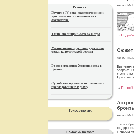
Автор:
Malk
Религия:
Грузия в IV веке: распространение
христианства и политическая
обстановка
Тайна гробницы Святого Петра
»
Подроб
Мальтийский орден как духовный
Сюжет 
орден католической церкви
Автор:
Malk
Распространение Христианства в
Вивчення з
Грузии
зображення
сюжету на 
Проте ця з
Суфийские ордены – их развитие и
преследование в Крыму
»
Подроб
Антроп
бронз
Голосование:
Автор:
Malk
Три изобра
федоровско
с миром ме
Самое читаемое: