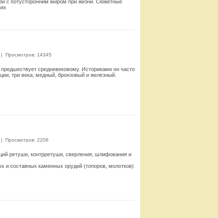
зи с потусторонним миром при жиз­ни. Сюжетные
них
Смотреть
|
Просмотров: 14345
и предше­ствует средневековому. Историками он часто
ии, три века; медный, брон­зовый и железный.
Смотреть
|
Просмотров: 2206
ций ретуши, контр­ретуши, сверления, шлифования и
х и составных ка­менных орудий (топоров, молотков)
Смотреть