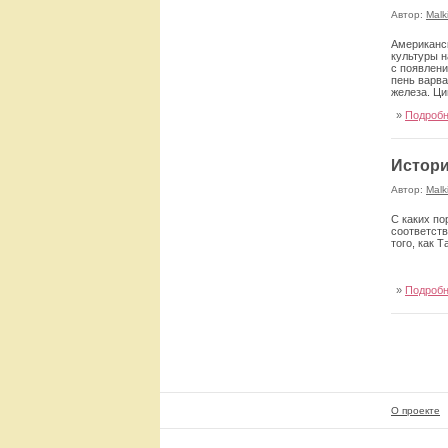
Автор:
Malk
Американс
культуры н
с появлени
пень варва
железа. Ци
»
Подроб
Истори
Автор:
Malk
С каких по
соответств
того, как 
»
Подроб
О проекте