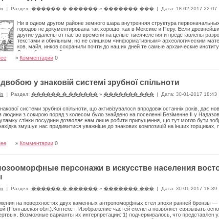
in
|
Раздел:
������ � ������
»
������� ���
|
Дата: 18-02-2017 22:07
Ни в одном другом районе земного шара внутренняя структура перво­начальны
городов не документирована так хорошо, как в Мексике и Перу. Если древнейши
другие удалены от нас во времени на целые тысячелетия и представлены раз
текстами и обильным, но не слишком «ин­формативным» археологическим мате
ков, майя, инков сохранили почти до наших дней те самые архаические институ
Свете бьются сейчас ученые многих стран
нее
»
Комментарии
0
двобою у знаковій системі зрубної спільноти
in
|
Раздел:
������ � ������
»
������� ���
|
Дата: 30-01-2017 18:43
накової системи зрубної спільноти, що активізувалося впродовж останніх років, дає нові 
 людини з сокирою поряд з колесом бу­ло знайдено на поселенні Безіменне ІІ у Надазов
уламку стінки посудини дозволяє нам лише робити припущення, що тут могло бути зоб
нахідка змушує нас придивитися уважн­іше до знакових композицій на інших горщиках,
нее
»
Комментарии
0
озооморфные персонажи в искусстве населения вост
ы
in
|
Раздел:
������ � ������
»
������� ���
|
Дата: 30-01-2017 18:39
жения на по­верхностях двух каменных антропоморфных стел эпохи ранней бронзы — 
й (Полтав­ская обл.).Контекст: Изображение частей скелета позво­ляет связывать ос
ртвых. Возмож­ные варианты их интерпретации: 1) подчеркивалось, что представлен 