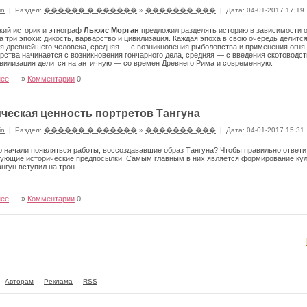
in
|
Раздел:
������ � ������
»
������� ���
|
Дата: 04-01-2017 17:19
кий историк и этнограф
Льюис Морган
предложил разделять историю в зависимости о
а три эпохи: дикость, варварство и цивилизация. Каждая эпоха в свою очередь делитс
я древнейшего человека, средняя — с возникновения рыболовства и применения огня,
рства начинается с возникновения гончарного дела, средняя — с введения скотоводс
вилизация делится на античную — со времен Древнего Рима и со­временную.
нее
»
Комментарии
0
ческая ценность портретов Тангуна
in
|
Раздел:
������ � ������
»
������� ���
|
Дата: 04-01-2017 15:31
р начали появляться работы, воссоздававшие образ Тангуна? Чтобы правильно ответи
ующие исторические предпосылки. Самым главным в них является формирование культ
Тангун вступил на трон
нее
»
Комментарии
0
Авторам
Реклама
RSS