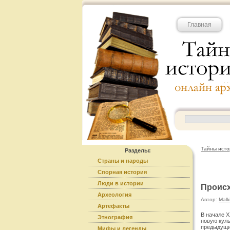
Главная
Тайны исто
Разделы:
Страны и народы
Спорная история
Люди в истории
Происх
Археология
Автор:
Malk
Артефакты
В начале X
Этнография
новую куль
предыдущих
Мифы и легенды