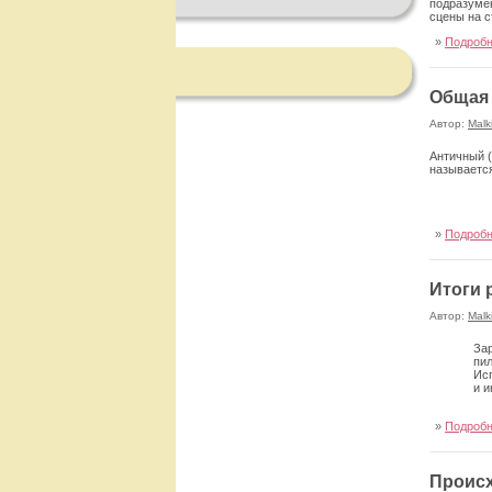
подразумев
сцены на с
»
Подроб
Общая 
Автор:
Malk
Античный (
называется
»
Подроб
Итоги 
Автор:
Malk
Зар
пил
Исп
и и
»
Подроб
Происх