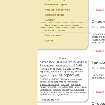
Военная история
История спецслужб
»
Подроб
Морской архив
Религия
О прои
Классики и современники
Автор:
Malk
Историография
Вытекающее
Эпиграфика
элитного д
подтвержде
Разное
участии М.
»
Подроб
Темы:
Древняя
Англия
,
ВОВ
,
Германия
,
Грузия
,
Три ф
Крым
Русь
,
Египет
,
Киевская Русь
,
,
Автор:
Malk
Севастополь
Польша
,
Рим
,
Русь
,
,
Украина
,
Франция
,
Херсонес
,
Япония
,
биографии
На рубеже 
адвокаты
,
арии
,
,
полностью 
вторая мировая война
,
диссиденты
,
евреи
,
зороастризм
,
катастрофы
,
крымские татары
,
масоны
,
мировое
правительство
,
монархи
,
монголы
,
орда
,
пирамиды
,
пираты
,
разведка
,
раскопки
,
»
Подроб
ритуалы
,
террористы
,
тюрки
,
философы
,
христианство
,
художники
Показать все теги
О горо