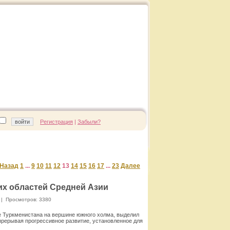
Регистрация
|
Забыли?
Назад
1
...
9
10
11
12
13
14
15
16
17
...
23
Далее
х областей Средней Азии
|
Просмотров: 3380
ге Туркменистана на вершине южного холма, выделил
 прерывая прогрессивное развитие, установленное для