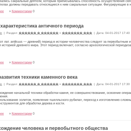
ались сакральные деятели, которым приписывалась способность осу­ществления свя
телах должны передавать относящиеся к ним сакральные ситуации. Фигури­рующие в 
нее
»
Комментарии
0
характеристика античного периода
in
|
Раздел:
������ � ������
»
������� ���
|
Дата: 04-01-2017 17:40
от лат. antikuus — древний) период в ис­тории человечества следует за первобытным 
 историей древнего мира. Этот период включает, согласно археологической периодизац
нее
»
Комментарии
0
развития техники каменного века
in
|
Раздел:
������ � ������
»
������� ���
|
Дата: 04-01-2017 17:30
ождение начальной техники обработки камня, ее совершенствование, освоение опера
ения.
ользование эолитов, появление «шелльского ру­била», переход к изготовлению сложны
нструментов для обработки дерева и кости.
нее
»
Комментарии
0
ождение человека и первобытного общества