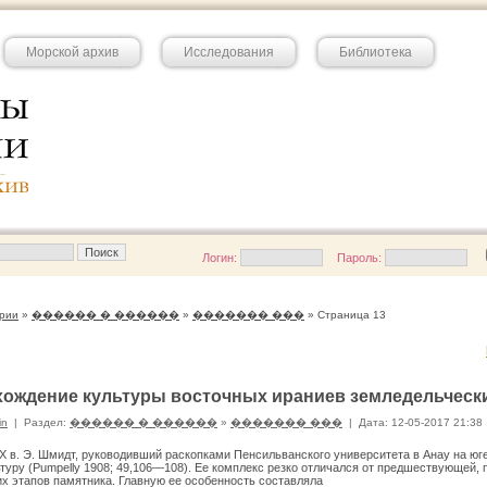
Морской архив
Исследования
Библиотека
Логин:
Пароль:
рии
»
������ � ������
»
������� ���
» Страница 13
ождение культуры восточных ираниев земледельчески
in
|
Раздел:
������ � ������
»
������� ���
|
Дата: 12-05-2017 21:38
X в. Э. Шмидт, руководивший раскопками Пенсильванс­кого университета в Анау на ю
туру (Pumpelly 1908; 49,106—108). Ее ком­плекс резко отличался от предшествующей,
 этапов памятника. Глав­ную ее особенность составляла