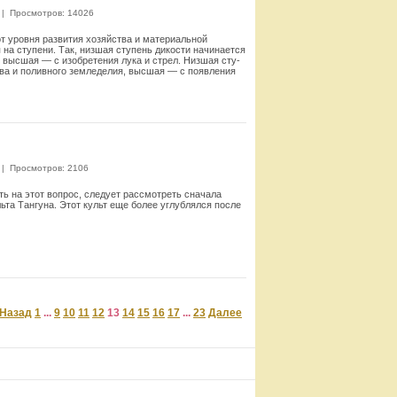
|
Просмотров: 14026
т уровня развития хозяйства и материальной
я на ступени. Так, низшая ступень дикости начинается
 высшая — с изобретения лука и стрел. Низшая сту­
тва и поливного земледелия, высшая — с появления
Смотреть
|
Просмотров: 2106
ть на этот вопрос, следует рассмотреть сначала
а Тангуна. Этот культ еще более углублялся после
Смотреть
Назад
1
...
9
10
11
12
13
14
15
16
17
...
23
Далее