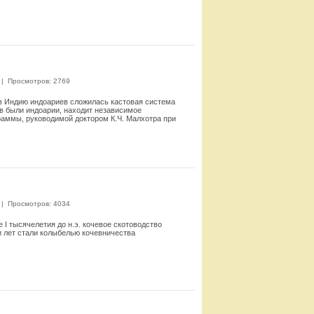
Смотреть
|
Просмотров: 2769
в Индию индоариев сложилась кас­товая система
в были индоарии, находит независимое
раммы, руководимой доктором К.Ч. Малхотра при
Смотреть
|
Просмотров: 4034
 I тысячелетия до н.э. кочевое ското­водство
 лет стали колыбелью кочевниче­ства
Смотреть