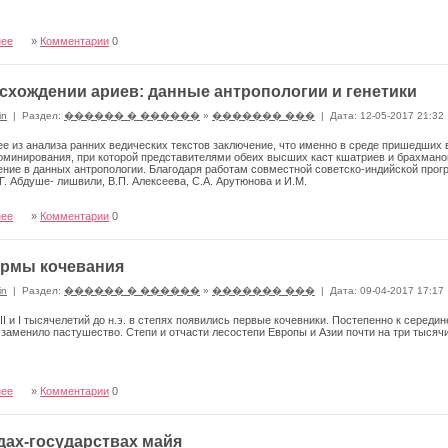
нее
»
Комментарии
0
схождении ариев: данные антропологии и генетики
in
|
Раздел:
������ � ������
»
������� ���
|
Дата: 12-05-2017 21:32
 из анализа ранних ведических текстов заключение, что именно в среде пришедших 
оминирования, при которой представите­лями обеих высших каст кшатриев и брахмано
ние в данных антропологии. Благодаря работам совместной советско-индийской прог
Г. Абдуше- лишвили, В.П. Алексеева, С.А. Арутюнова и И.М.
нее
»
Комментарии
0
ормы кочевания
in
|
Раздел:
������ � ������
»
������� ���
|
Дата: 09-04-2017 17:17
II и I тысячелетий до н.э. в степях появились первые ко­чевники. Постепенно к середине
заменило пастушество. Степи и отчасти лесостепи Европы и Азии почти на три тысячи
нее
»
Комментарии
0
дах-государствах майя