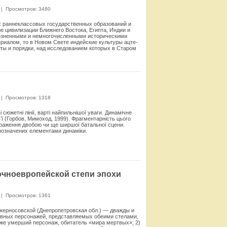
|
Просмотров: 3480
х раннеклассовых государственных образований и
е цивилизации Ближнего Востока, Египта, Индии и
роз­ненными и немногочисленными историческими
риалом, то в Новом Свете индейские культуры ацте­
ты и поряд­ки, над исследованием которых в Старом
Смотреть
|
Просмотров: 1318
сюжетні лінії, варті найпильнішої уваги. Динамічне
’ї (Горбов, Мимоход, 1999). Фрагментарність цього
­раження двобою чи ще ширшої батальної сцени.
 позначених елементами динаміки.
Смотреть
очноевропейской степи эпохи
|
Просмотров: 1361
керносовской (Днепропет­ровская обл.) — дважды и
новных персонажей, представля­емых обеими стелами,
уже умерший персонаж, обитатель «мира мертвых»; 2)