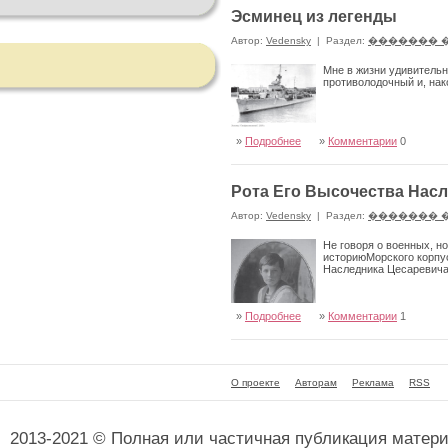
Эсминец из легенды
Автор:
Vedensky
|
Раздел:
������� 
Мне в жизни удивительн
противолодочный и, нак
»
Подробнее
»
Комментарии
0
Рота Его Высочества Насл
Автор:
Vedensky
|
Раздел:
������� 
Не говоря о военных, но
историюМорского корпу
Наследника Цесаревича
»
Подробнее
»
Комментарии
1
О проекте
Авторам
Реклама
RSS
2013-2021 © Полная или частичная публикация матер