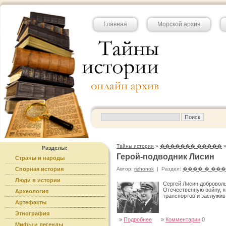
Главная
Морской архив
Тайны истории
»
������� �����
Разделы:
Герой-подводник Лисин
Страны и народы
Спорная история
Автор:
rizhonok
|
Раздел:
���� � ��
Люди в истории
Сергей Лисин добровол
Отечественную войну, к
Археология
транспортов и заслужив
Артефакты
Этнография
»
Подробнее
»
Комментарии
0
Мифы и легенды