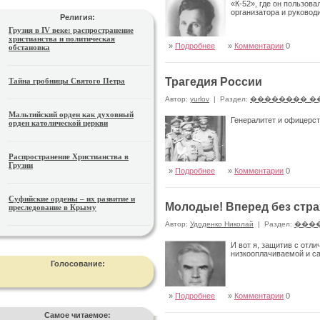
«К-52», где он пользов
организатора и руковод
Религия:
Грузия в IV веке: распространение
христианства и политическая
»
Подробнее
»
Комментарии
0
обстановка
Трагедия России
Тайна гробницы Святого Петра
Автор:
yurlov
|
Раздел:
�������� �
Мальтийский орден как духовный
Генералитет и офицерс
орден католической церкви
Распространение Христианства в
Грузии
»
Подробнее
»
Комментарии
0
Суфийские ордены – их развитие и
Молодые! Вперед без стра
преследование в Крыму
Автор:
Удоденко Николай
|
Раздел:
���
И вот я, защитив с отл
низкооплачиваемой и с
Голосование:
»
Подробнее
»
Комментарии
0
Самое читаемое: