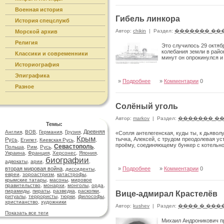
Военная история
Гибель линкора
История спецслужб
Автор:
chikin
|
Раздел:
������� ��
Морской архив
Религия
Это случилось 29 октяб
колебания земли в райо
Классики и современники
минут он опрокинулся и
Историография
Эпиграфика
»
Подробнее
»
Комментарии
0
Разное
Солёный уголь
Автор:
markov
|
Раздел:
������� �
Темы:
Древняя
Англия
,
ВОВ
,
Германия
,
Грузия
,
«Сопля антелегенская, куды ты, к дьявол
Крым
тычка, Алексей, с трудом преодолевая ус
Русь
,
Египет
,
Киевская Русь
,
,
проёму, соединяющему бункер с котельн
Севастополь
Польша
,
Рим
,
Русь
,
,
Украина
,
Франция
,
Херсонес
,
Япония
,
биографии
адвокаты
,
арии
,
,
вторая мировая война
»
Подробнее
»
Комментарии
0
,
диссиденты
,
евреи
,
зороастризм
,
катастрофы
,
крымские татары
,
масоны
,
мировое
правительство
,
монархи
,
монголы
,
орда
,
пирамиды
,
пираты
,
разведка
,
раскопки
,
Вице-адмирал Крастелёв
ритуалы
,
террористы
,
тюрки
,
философы
,
христианство
,
художники
Автор:
kushev
|
Раздел:
���� � ���
Показать все теги
Михаил Андроникович пр