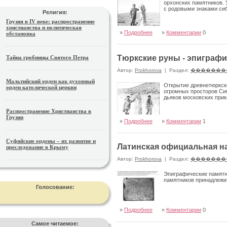
орхонских памятников. У
с родовыми зна­ками си
Религия:
Грузия в IV веке: распространение
христианства и политическая
»
Подробнее
»
Комментарии
0
обстановка
Тюркские руны - эпиграф
Тайна гробницы Святого Петра
Автор:
Prokhorova
|
Раздел:
�������
Мальтийский орден как духовный
Открытие древнетюркск
орден католической церкви
огромных просто­ров Си
дьяков московских прик
Распространение Христианства в
Грузии
»
Подробнее
»
Комментарии
1
Суфийские ордены – их развитие и
Латинская официальная на
преследование в Крыму
Автор:
Prokhorova
|
Раздел:
�������
Эпиграфические памятни
памятников принадлежит
Голосование:
»
Подробнее
»
Комментарии
0
Самое читаемое: