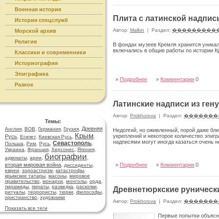
Военная история
Плита с латинской надпис
История спецслужб
Автор:
Malkin
|
Раздел:
���������
Морской архив
Религия
В фондах музеев Кремля хранится уникал
включались в общие работы по истории К
Классики и современники
Историография
Эпиграфика
»
Подробнее
»
Комментарии
0
Разное
Латинские надписи из ген
Автор:
Prokhorova
|
Раздел:
�������
Темы:
Древняя
Англия
,
ВОВ
,
Германия
,
Грузия
,
Недолгий, но оживленный, порой даже бл
Крым
укреплений и некоторое количество эпиг
Русь
,
Египет
,
Киевская Русь
,
,
надписями могут иногда казаться очень 
Севастополь
Польша
,
Рим
,
Русь
,
,
Украина
,
Франция
,
Херсонес
,
Япония
,
биографии
адвокаты
,
арии
,
,
вторая мировая война
»
Подробнее
»
Комментарии
0
,
диссиденты
,
евреи
,
зороастризм
,
катастрофы
,
крымские татары
,
масоны
,
мировое
правительство
,
монархи
,
монголы
,
орда
,
пирамиды
,
пираты
,
разведка
,
раскопки
,
Древнетюркские рунически
ритуалы
,
террористы
,
тюрки
,
философы
,
христианство
,
художники
Автор:
Prokhorova
|
Раздел:
�������
Показать все теги
Первые попытки объясн