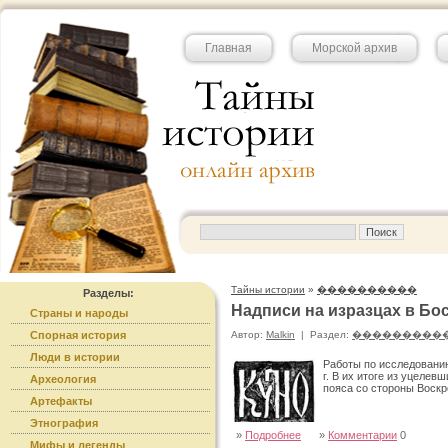
Главная
Морской архив
Тайны истории
»
����������
Разделы:
Надписи на изразцах в Бо
Страны и народы
Спорная история
Автор:
Malkin
|
Раздел:
���������
Люди в истории
Работы по исследованию
г. В их итоге из уцеле
Археология
пояса со стороны Воскр
Артефакты
Этнография
»
Подробнее
»
Комментарии
0
Мифы и легенды