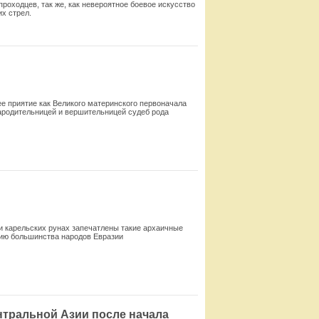
роходцев, так же, как невероятное боевое искусство
х стрел.
Смотреть
е приятие как Великого материнского первоначала
рародительницей и вершительницей судеб рода
Смотреть
 и карельских рунах запечатлены такие архаичные
рию большинства народов Евразии
Смотреть
нтральной Азии после начала