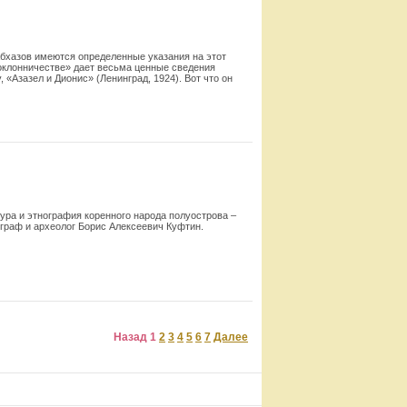
абхазов имеются определен­ные указания на этот
поклонничестве» дает весьма ценные сведения
 «Азазел и Дионис» (Ленинград, 1924). Вот что он
Смотреть
ура и этнография коренного народа полуострова –
ограф и археолог Борис Алексеевич Куфтин.
Смотреть
Назад
1
2
3
4
5
6
7
Далее