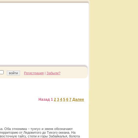
Регистрация
|
Забыли?
Назад
1
2
3
4
5
6
7
Далее
а. Оба этнонима − тунгус и эвенк обозначают
территорию от Ледовитого до Тихого океана. На
сточную тайгу, степи и горы Забайкалья, болота