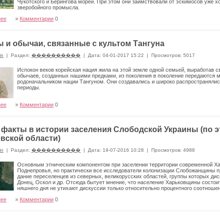
Чукотского и Берингова морей. При этом они заимствовали от эскимосов уже 
зверобойного промысла.
нее
»
Комментарии
0
 и обычаи, связанные с культом Тангуна
in
|
Раздел:
����������
|
Дата: 04-01-2017 15:22
|
Просмотров: 5017
Испокон веков корейская нация жила на этой земле одной семьей, выработав 
обычаев, созданных нашими предками, из поколения в поколение передаются 
родоначальником нации Тангуном. Они создавались и широко распространялись 
периоды.
нее
»
Комментарии
0
факты в истории заселения Слободской Украины (по 
вской области)
in
|
Раздел:
����������
|
Дата: 19-07-2016 10:28
|
Просмотров: 4988
Основным этническим компонентом при заселении территории современной Хар
Поднепровья, но практи­чески все исследователи колонизации Слобожанщины п
дание переселенцев из северных, великорусских областей, группы которых ди
Донец, Оскол и др. Отсюда бытует мнение, что население Харьковщины состоит
няшнего дня не утихают дискуссии только относитель­но процентного соотношен
и данного региона.
нее
»
Комментарии
0