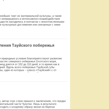
жнейших черт их материальной культуры, а также
се непрерывного и интенсивного взаимодействия
царств находилось в контактах с многочисленными
е культурные достижения или связанные с ними
Смотреть
ления Тауйского побережья
и природные условия благоприятствуют развитию
 частях северного побережья Охотского моря,
д длится от 102 до 110 дней, в то время как в
дней. Вдоль всего побережья Тауйской губы
, один из которых - совхоз «Тауйский» с от­
горнопромышленных районов области.
Смотреть
, автор этих строк пришел к заключению, что предки
ентальной части Чукотки. Лишь в ре­зультате
ходить к оседлому образу жизни на берегах