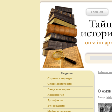
Главная
Тайны исто
Разделы:
Страны и народы
Спорная история
Люди в истории
О жизн
Археология
Автор:
Malk
Артефакты
Этнография
Мифы и легенды