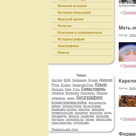
тунгусских
Военная история
История спецслужб
»
Подроб
Морской архив
Религия
Мать-з
Классики и современники
Автор:
Malk
Историография
Эпиграфика
Разное
»
Подроб
Темы:
Древняя
Англия
,
ВОВ
,
Германия
,
Грузия
,
Карело
Крым
Русь
,
Египет
,
Киевская Русь
,
,
Автор:
Malk
Севастополь
Польша
,
Рим
,
Русь
,
,
Украина
,
Франция
,
Херсонес
,
Япония
,
биографии
адвокаты
,
арии
,
,
вторая мировая война
,
диссиденты
,
евреи
,
зороастризм
,
катастрофы
,
крымские татары
,
масоны
,
мировое
правительство
,
монархи
,
монголы
,
орда
,
пирамиды
,
пираты
,
разведка
,
раскопки
,
»
Подроб
ритуалы
,
террористы
,
тюрки
,
философы
,
христианство
,
художники
Показать все теги
Формир