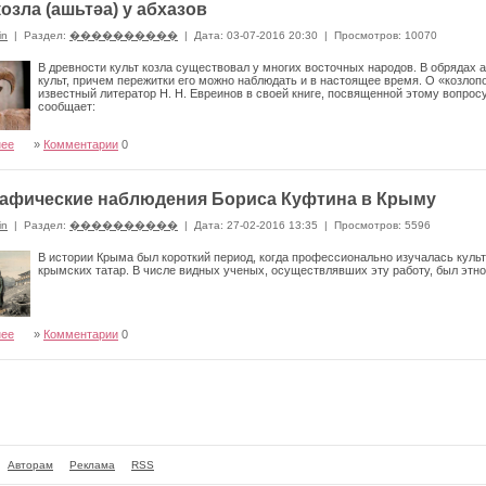
козла (ашьтǝа) у абхазов
in
|
Раздел:
����������
|
Дата: 03-07-2016 20:30
|
Просмотров: 10070
В древности культ козла существовал у многих вос­точных народов. В обрядах 
культ, причем пережитки его можно наблюдать и в настоящее время. О «козло
известный лите­ратор Н. Н. Евреинов в своей книге, посвященной этому вопросу,
сообщает:
нее
»
Комментарии
0
афические наблюдения Бориса Куфтина в Крыму
in
|
Раздел:
����������
|
Дата: 27-02-2016 13:35
|
Просмотров: 5596
В истории Крыма был короткий период, когда профессионально изучалась культ
крымских татар. В числе видных ученых, осуществлявших эту работу, был этн
нее
»
Комментарии
0
Авторам
Реклама
RSS