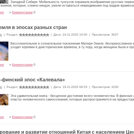
Западной Сибири. Мобильность тунгусов поражала воображение русских первоп
 воинов, которые, словно ниндзя, умели оставаться невредимыми под градом вражески
нее
»
Комментарии
0
емля в эпосах разных стран
in
|
Раздел:
����������
|
Дата: 24-11-2020 10:00
|
Просмотров: 3637
Бессознательное и сознательное поклонение Матери-Земле, беспрекословное е
уходит корнями в доисторические времена, в ту пору, когда женщина была и п
нее
»
Комментарии
0
-финский эпос «Калевала»
in
|
Раздел:
����������
|
Дата: 19-11-2020 08:53
|
Просмотров: 3230
Эта удивительная книга - бесценное достояние всего человечества. В финских
пласты человеческого самосознания, которые распространяются на предысто
нее
»
Комментарии
0
ование и развитие отношений Китая с населением Це