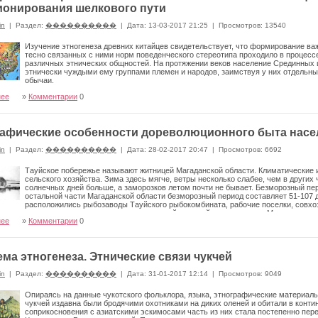
онирования шелкового пути
in
|
Раздел:
����������
|
Дата: 13-03-2017 21:25
|
Просмотров: 13540
Изучение этногенеза древних китайцев свидетельствует, что фор­мирование ва
тесно связанных с ними норм поведенческого стереотипа проходило в про­цес
различных этни­ческих общностей. На протяжении веков население Срединных 
этнически чуждыми ему группами племен и народов, заимствуя у них отдельны
обычаи.
нее
»
Комментарии
0
афические особенности дореволюционного быта насе
in
|
Раздел:
����������
|
Дата: 28-02-2017 20:47
|
Просмотров: 6692
Тауйское побережье называют житницей Магаданской области. Климатические 
сель­ского хозяйства. Зима здесь мягче, ветры несколько слабее, чем в других
солнечных дней больше, а заморозков летом почти не бывает. Безморозный перио
остальной части Магаданской области безморозный период составляет 51-107 
расположились рыбозаводы Тауйского рыбокомбината, рабочие поселки, совхозы
 является основным поставщиком сельскохозяйственной про­дукции для Магадана и 
нее
»
Комментарии
0
ма этногенеза. Этнические связи чукчей
in
|
Раздел:
����������
|
Дата: 31-01-2017 12:14
|
Просмотров: 9049
Опираясь на данные чукотского фольклора, языка, этнографи­ческие материалы
чукчей издавна были бродячими охотниками на диких оленей и обитали в контин
соприкосновения с азиатскими эскимосами часть из них стала постепенно пере