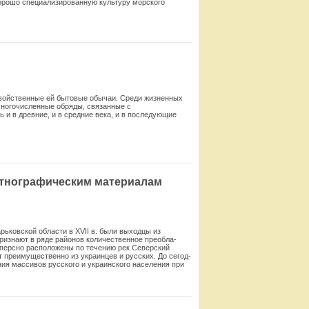
хорошо специализированную культуру морского
Смотреть
свойственные ей бытовые обычаи. Среди жизненных
многочисленные обряды, связанные с
и в древние, и в средние века, и в последующие
Смотреть
этнографическим материалам
ьковской области в XVII в. были выходцы из
ризнают в ряде районов количественное преобла­
сперсно расположены по течению рек Северский
 преимущественно из украинцев и русских. До сегод­
ия массивов русского и ук­раинского населения при
Смотреть