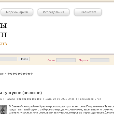
Морской архив
Исследования
Библиотека
Логин:
Пароль:
рии
»
����������
и тунгусов (эвенков)
in
|
Раздел:
����������
|
Дата: 26-10-2021 09:38
|
Просмотров: 2792
В Эвенкийском районе Красноярского края протекает река Подкаменная Тунгуск
представителей одного сибирского народа − кочевников, заселивших огромную 
оленьих упряжках они совершали тысячекилометровые переходы через Дальнево