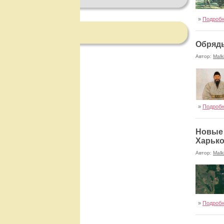
»
Подроб
Обряды
Автор:
Malk
»
Подроб
Новые 
Харько
Автор:
Malk
колонизаци
»
Подроб