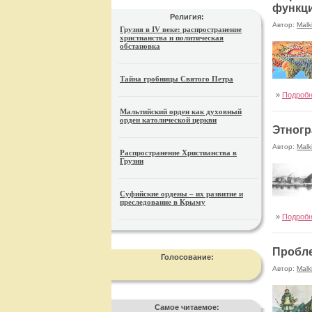
функци
Религия:
Автор:
Malk
Грузия в IV веке: распространение
христианства и политическая
обстановка
Тайна гробницы Святого Петра
»
Подроб
Мальтийский орден как духовный
орден католической церкви
Этногр
Автор:
Malk
Распространение Христианства в
Грузии
Суфийские ордены – их развитие и
преследование в Крыму
делениями
»
Подроб
Пробле
Голосование:
Автор:
Malk
Самое читаемое: