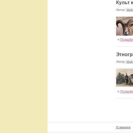
Культ 
Автор:
Malk
»
Подроб
Этногр
Автор:
Malk
»
Подроб
О проекте