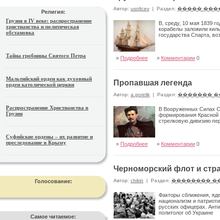
Автор:
usoltcev
|
Раздел:
����� ���
Религия:
Грузия в IV веке: распространение
В, среду, 10 мая 1839 
христианства и политическая
корабелы заложили киль
обстановка
государства Спарта, во
Тайна гробницы Святого Петра
»
Подробнее
»
Комментарии
0
Мальтийский орден как духовный
Пропавшая легенда
орден католической церкви
Автор:
a.gorelik
|
Раздел:
������� �
Распространение Христианства в
В Вооруженных Силах СС
Грузии
формирования Красной А
стрелковую дивизию пер
Суфийские ордены – их развитие и
преследование в Крыму
»
Подробнее
»
Комментарии
0
Черноморский флот и стр
Автор:
chikin
|
Раздел:
�������� �
Голосование:
Факторы сближения, яде
национализм и патриоти
русских офицерах. Ант
политолог об Украине
Самое читаемое: