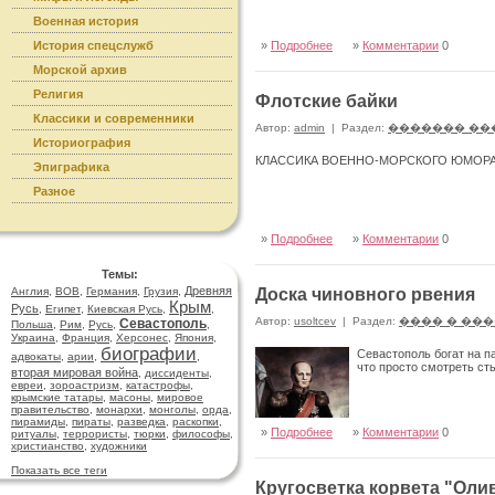
Военная история
История спецслужб
»
Подробнее
»
Комментарии
0
Морской архив
Религия
Флотские байки
Классики и современники
Автор:
admin
|
Раздел:
������� ��
Историография
КЛАССИКА ВОЕННО-МОРСКОГО ЮМОР
Эпиграфика
Разное
»
Подробнее
»
Комментарии
0
Темы:
Древняя
Англия
,
ВОВ
,
Германия
,
Грузия
,
Доска чиновного рвения
Крым
Русь
,
Египет
,
Киевская Русь
,
,
Автор:
usoltcev
|
Раздел:
���� � ��
Севастополь
Польша
,
Рим
,
Русь
,
,
Украина
,
Франция
,
Херсонес
,
Япония
,
биографии
Севастополь богат на п
адвокаты
,
арии
,
,
что просто смотреть ст
вторая мировая война
,
диссиденты
,
евреи
,
зороастризм
,
катастрофы
,
крымские татары
,
масоны
,
мировое
правительство
,
монархи
,
монголы
,
орда
,
пирамиды
,
пираты
,
разведка
,
раскопки
,
»
Подробнее
»
Комментарии
0
ритуалы
,
террористы
,
тюрки
,
философы
,
христианство
,
художники
Показать все теги
Кругосветка корвета "Оли