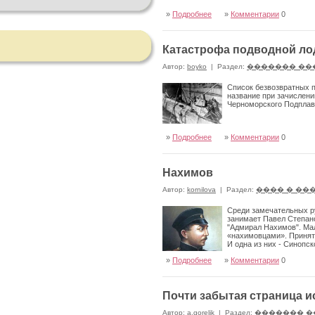
»
Подробнее
»
Комментарии
0
Катастрофа подводной ло
Автор:
boyko
|
Раздел:
������� ��
Список безвозвратных п
название при зачислени
Черноморского Подпла
»
Подробнее
»
Комментарии
0
Нахимов
Автор:
kornilova
|
Раздел:
���� � ��
Среди замечательных р
занимает Павел Степано
"Адмирал Нахимов". Ма
«нахимовцами». Принято
И одна из них - Синопс
»
Подробнее
»
Комментарии
0
Почти забытая страница 
Автор:
a.gorelik
|
Раздел:
������� �