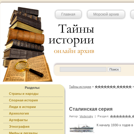
Главная
Морской архив
Тайны истории
»
������� �����
Разделы:
Страны и народы
Спорная история
Люди в истории
Сталинская серия
Археология
Автор:
Vedensky
|
Раздел:
������� 
Артефакты
К началу 1930-х годов 
Этнография
Мифы и легенды