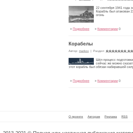
22 сентября 1941 года 
Корабль был атакован 
огонь
»
Подробнее
»
Комментарии
0
Корабелы
Автор:
markov
|
Раздел:
������� �
Шёл процесс подготовки
сейчас же можно сказат
этот корабль был обязан набиравшей сил
»
Подробнее
»
Комментарии
0
О проекте
Авторам
Реклама
RSS