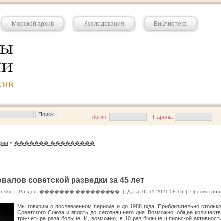
Морской архив
Исследования
Библиотека
Логин:
Пароль:
рии
»
������� ���������
овалов советской разведки за 45 лет
ensky
|
Раздел:
������� ���������
|
Дата: 02-11-2021 08:15
|
Просмотров:
Мы говорим о послевоенном периоде и до 1988 года. Приблизительно столько
Советского Союза и вплоть до сегодняшнего дня. Возможно, общее количест
три-четыре раза больше. И, возможно, в 10 раз больше шпионской активности