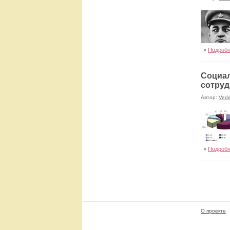
»
Подроб
Социал
сотруд
Автор:
Ved
»
Подроб
О проекте