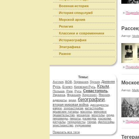
Военная история
История спецслужб
»
Подроб
Морской архив
Религия
Рассек
Классики и современники
Автор:
Ved
Историография
Эпиграфика
Разное
»
Подроб
Темы:
Древняя
Англия
,
ВОВ
,
Германия
,
Грузия
,
Москов
Крым
Русь
,
Египет
,
Киевская Русь
,
,
Автор:
Malk
Севастополь
Польша
,
Рим
,
Русь
,
,
Украина
,
Франция
,
Херсонес
,
Япония
,
биографии
адвокаты
,
арии
,
,
вторая мировая война
,
диссиденты
,
евреи
,
зороастризм
,
катастрофы
,
крымские татары
,
масоны
,
мировое
правительство
,
монархи
,
монголы
,
орда
,
пирамиды
,
пираты
,
разведка
,
раскопки
,
»
Подроб
ритуалы
,
террористы
,
тюрки
,
философы
,
христианство
,
художники
Показать все теги
Тегера