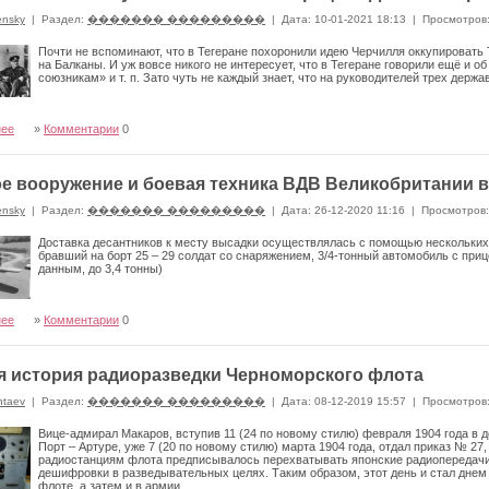
ensky
|
Раздел:
������� ���������
|
Дата: 10-01-2021 18:13
|
Просмотров
Почти не вспоминают, что в Тегеране похоронили идею Черчилля оккупировать 
на Балканы. И уж вовсе никого не интересует, что в Тегеране говорили ещё и 
союзникам» и т. п. Зато чуть не каждый знает, что на руководителей трех держ
нее
»
Комментарии
0
е вооружение и боевая техника ВДВ Великобритании 
ensky
|
Раздел:
������� ���������
|
Дата: 26-12-2020 11:16
|
Просмотров:
Доставка десантников к месту высадки осуществлялась с помощью нескольких
бравший на борт 25 – 29 солдат со снаряжением, 3/4-тонный автомобиль с прице
данным, до 3,4 тонны)
нее
»
Комментарии
0
я история радиоразведки Черноморского флота
ntaev
|
Раздел:
������� ���������
|
Дата: 08-12-2019 15:57
|
Просмотров
Вице-адмирал Макаров, вступив 11 (24 по новому стилю) февраля 1904 года в
Порт – Артуре, уже 7 (20 по новому стилю) марта 1904 года, отдал приказ № 2
радиостанциям флота предписывалось перехватывать японские радиопередачи
дешифровки в разведывательных целях. Таким образом, этот день и стал днем 
флоте, а затем и в армии