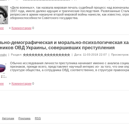
«Дело военных», так назвала мировая печать судебный процесс над военачал
1937 года, имело далеко идущие и трагические последствия. Развязанные Ст
репрессии в армии накануне второй мировой войны нанесли, как известно, о
обороноспособности Советского государства.
нее
»
Комментарии
0
ьно-демографическая и морально-психологическая ха
ников ОВД Украины, совершивших преступления
ensky
|
Раздел:
������� ���������
|
Дата: 11-03-2018 22:07
|
Просмотров:
Обычно исследования личности преступника начинают имен­но с анализа социа
признаков, прежде всего, представляет научный интерес из- за того, что они о
структуре общества, а сотрудника ОВД, соответственно, в струк­туре правоохр
нее
»
Комментарии
0
Авторам
Реклама
RSS