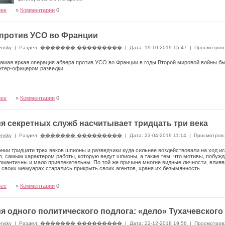
нее
»
Комментарии
0
против УСО во Франции
ensky
|
Раздел:
������� ���������
|
Дата: 19-10-2019 15:47
|
Просмотров
амая яркая операция абвера против УСО во Франции в годы Второй мировой войны бы
нтер-офицером разведки
нее
»
Комментарии
0
я секретных служб насчитывает тридцать три века
ensky
|
Раздел:
������� ���������
|
Дата: 23-04-2019 11:14
|
Просмотров:
нии тридцати трех веков шпионы и разведчики куда сильнее воздействовали на ход и
о, самым характером работы, которую ведут шпионы, а также тем, что мотивы, побуж
мантичны и мало привлекательны. По той же причине многие видные личности, влия
 своих мемуарах старались прикрыть своих агентов, храня их безымянность.
нее
»
Комментарии
0
я одного политического подлога: «дело» Тухачевского
ensky
|
Раздел:
������� ���������
|
Дата: 22-12-2018 19:56
|
Просмотров