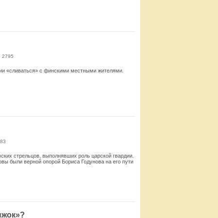
Смотреть
: 2795
ции «сливаться» с финскими местными жителями.
Смотреть
883
ских стрельцов, выполнявших роль царской гвардии.
ловы были верной опорой Бориса Годунова на его пути
Смотреть
ыжок»?