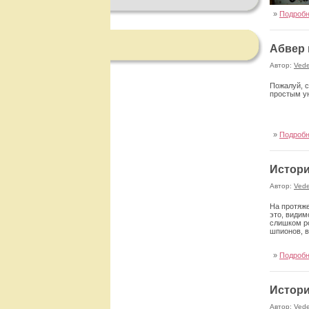
»
Подроб
Абвер 
Автор:
Ved
Пожалуй, с
простым у
»
Подроб
Истори
Автор:
Ved
На протяже
это, видим
слишком ро
шпионов, в
»
Подроб
Истори
Автор:
Ved