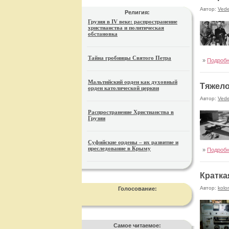
Автор:
Ved
Религия:
Грузия в IV веке: распространение
христианства и политическая
обстановка
Тайна гробницы Святого Петра
»
Подроб
Мальтийский орден как духовный
Тяжело
орден католической церкви
Автор:
Ved
Распространение Христианства в
Грузии
Суфийские ордены – их развитие и
преследование в Крыму
»
Подроб
Кратка
Автор:
kolo
Голосование:
Самое читаемое: