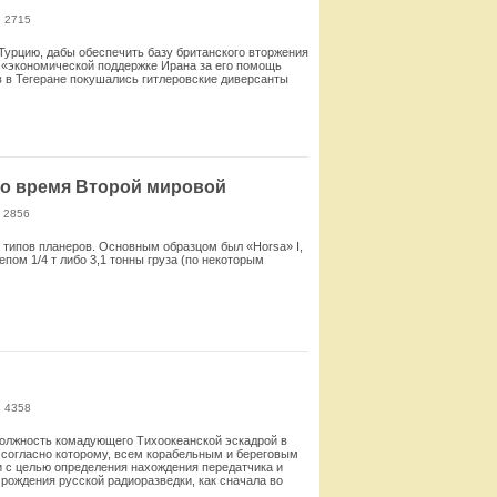
: 2715
Турцию, дабы обеспечить базу британского вторжения
об «экономической поддержке Ирана за его помощь
ав в Тегеране покушались гитлеровские диверсанты
Смотреть
во время Второй мировой
 2856
 типов планеров. Основным образцом был «Horsa» I,
пом 1/4 т либо 3,1 тонны груза (по некоторым
Смотреть
: 4358
 должность комадующего Тихоокеанской эскадрой в
7, согласно которому, всем корабельным и береговым
 с целью определения нахождения передатчика и
рождения русской радиоразведки, как сначала во