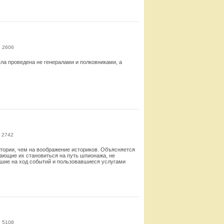
Смотреть
: 2606
ла проведена не генералами и полковниками, а
Смотреть
 2742
стории, чем на воображение историков. Объясняется
дающие их становиться на путь шпионажа, не
вшие на ход событий и пользовавшиеся услугами
Смотреть
: 5108