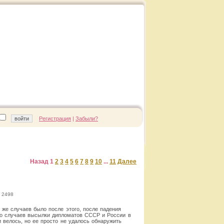
Регистрация
|
Забыли?
Назад
1
2
3
4
5
6
7
8
9
10
...
11
Далее
 2498
 же случаев было после этого, после падения
во случаев высылки дипломатов СССР и России в
 велось, но ее просто не удалось обнаружить