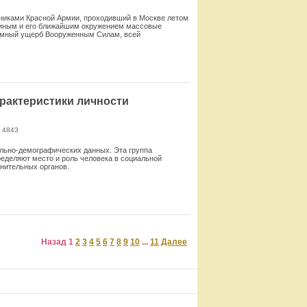
ьниками Красной Армии, проходивший в Москве летом
алиным и его ближайшим окружением массовые
громный ущерб Вооруженным Силам, всей
Смотреть
рактеристики личности
 4843
льно-демографических данных. Эта груп­па
пределяют место и роль человека в социальной
анительных органов.
Смотреть
Назад
1
2
3
4
5
6
7
8
9
10
...
11
Далее