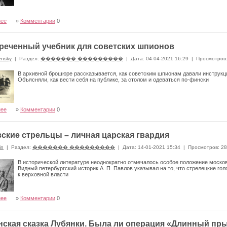
нее
»
Комментарии
0
реченный учебник для советских шпионов
ensky
|
Раздел:
������� ���������
|
Дата: 04-04-2021 16:29
|
Просмотров
В архивной брошюре рассказывается, как советским шпионам давали инструк
Объясняли, как вести себя на публике, за столом и одеваться по-фински
нее
»
Комментарии
0
ские стрельцы – личная царская гвардия
in
|
Раздел:
������� ���������
|
Дата: 14-01-2021 15:34
|
Просмотров: 2
В исторической литературе неоднократно отмечалось особое положение москов
Видный петербургский историк А. П. Павлов указывал на то, что стрелецкие го
к верховной власти
нее
»
Комментарии
0
нская сказка Лубянки. Была ли операция «Длинный пр