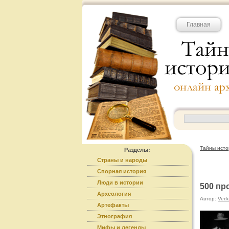
Главная
Тайны исто
Разделы:
Страны и народы
Спорная история
Люди в истории
500 пр
Археология
Автор:
Ved
Артефакты
Этнография
Мифы и легенды