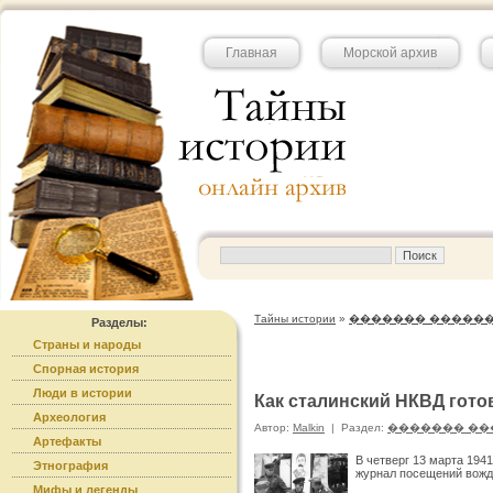
Главная
Морской архив
Тайны истории
»
������� �����
Разделы:
Страны и народы
Спорная история
Люди в истории
Как сталинский НКВД гото
Археология
Автор:
Malkin
|
Раздел:
������� ��
Артефакты
В четверг 13 марта 194
Этнография
журнал посещений вожд
Мифы и легенды