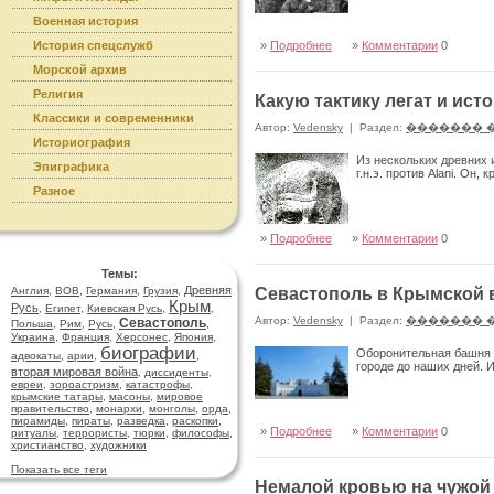
Военная история
История спецслужб
»
Подробнее
»
Комментарии
0
Морской архив
Религия
Какую тактику легат и ист
Классики и современники
Автор:
Vedensky
|
Раздел:
������� 
Историография
Из нескольких древних 
Эпиграфика
г.н.э. против Alani. Он,
Разное
»
Подробнее
»
Комментарии
0
Темы:
Древняя
Англия
,
ВОВ
,
Германия
,
Грузия
,
Севастополь в Крымской 
Крым
Русь
,
Египет
,
Киевская Русь
,
,
Автор:
Vedensky
|
Раздел:
������� 
Севастополь
Польша
,
Рим
,
Русь
,
,
Украина
,
Франция
,
Херсонес
,
Япония
,
биографии
Оборонительная башня 
адвокаты
,
арии
,
,
городе до наших дней. 
вторая мировая война
,
диссиденты
,
евреи
,
зороастризм
,
катастрофы
,
крымские татары
,
масоны
,
мировое
правительство
,
монархи
,
монголы
,
орда
,
пирамиды
,
пираты
,
разведка
,
раскопки
,
»
Подробнее
»
Комментарии
0
ритуалы
,
террористы
,
тюрки
,
философы
,
христианство
,
художники
Показать все теги
Немалой кровью на чужой