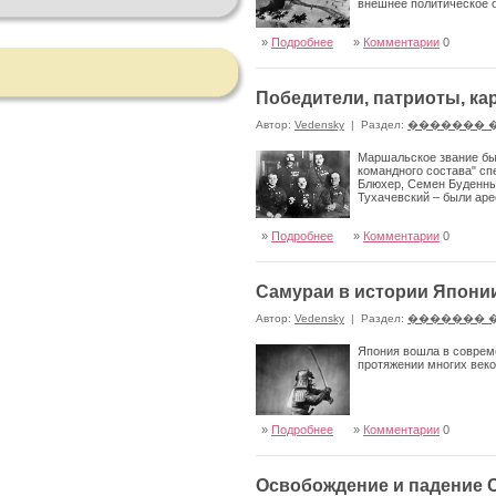
внешнее политическое
»
Подробнее
»
Комментарии
0
Победители, патриоты, к
Автор:
Vedensky
|
Раздел:
������� 
Маршальское звание бы
командного состава" с
Блюхер, Семен Буденный
Тухачевский – были аре
»
Подробнее
»
Комментарии
0
Самураи в истории Япони
Автор:
Vedensky
|
Раздел:
������� 
Япония вошла в совреме
протяжении многих веко
»
Подробнее
»
Комментарии
0
Освобождение и падение 