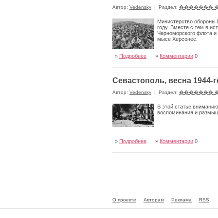
Автор:
Vedensky
|
Раздел:
������� 
Министерство обороны Р
году. Вместе с тем в и
Черноморского флота и 
мысе Херсонес.
»
Подробнее
»
Комментарии
0
Севастополь, весна 1944-г
Автор:
Vedensky
|
Раздел:
������� 
В этой статье вниманию
воспоминания и размыш
»
Подробнее
»
Комментарии
0
О проекте
Авторам
Реклама
RSS