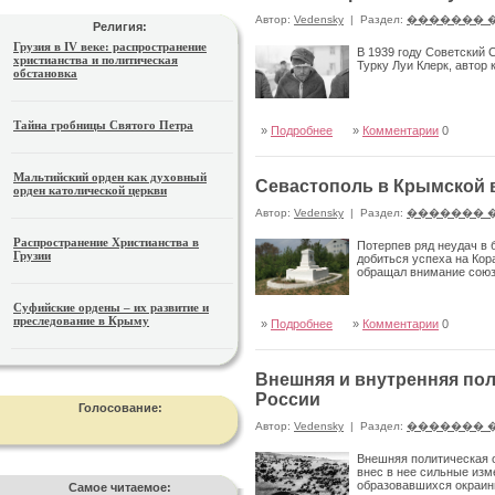
Автор:
Vedensky
|
Раздел:
������� 
Религия:
Грузия в IV веке: распространение
В 1939 году Советский 
христианства и политическая
Турку Луи Клерк, автор 
обстановка
Тайна гробницы Святого Петра
»
Подробнее
»
Комментарии
0
Мальтийский орден как духовный
Севастополь в Крымской в
орден католической церкви
Автор:
Vedensky
|
Раздел:
������� 
Распространение Христианства в
Потерпев ряд неудач в 
Грузии
добиться успеха на Кор
обращал внимание союз
Суфийские ордены – их развитие и
преследование в Крыму
»
Подробнее
»
Комментарии
0
Внешняя и внутренняя пол
России
Голосование:
Автор:
Vedensky
|
Раздел:
������� 
Внешняя политическая о
внес в нее сильные изм
образовавшихся окраинн
Самое читаемое: