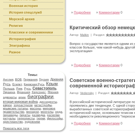
Военная история
История спецслужб
»
Подробнее
»
Комментарии
0
Морской архив
Религия
Критический обзор немец
Классики и современники
Автор:
Malkin
|
Раздел:
���������
Историография
Вопрос о государстве является одним из
Эпиграфика
классов больше, чем какой-нибудь друго
эксплуатации»
Разное
»
Подробнее
»
Комментарии
0
Темы:
Древняя
Англия
,
ВОВ
,
Германия
,
Грузия
,
Советское военно-стратег
Крым
Русь
,
Египет
,
Киевская Русь
,
,
современной историогра
Севастополь
Польша
,
Рим
,
Русь
,
,
Украина
,
Франция
,
Херсонес
,
Япония
,
Автор:
Vedensky
|
Раздел:
������� 
биографии
адвокаты
,
арии
,
,
вторая мировая война
,
диссиденты
,
В российской исторической литературе п
евреи
,
зороастризм
,
катастрофы
,
проявились две тенденции. С одной стор
крымские татары
,
масоны
,
мировое
выработанных советской историографией 
правительство
,
монархи
,
монголы
,
орда
,
исторической науке, основными тезисом 
пирамиды
,
пираты
,
разведка
,
раскопки
,
необходимости революционного "переосмы
ритуалы
,
террористы
,
тюрки
,
философы
,
стороны, значительное число историков н
христианство
,
художники
»
Подробнее
»
Комментарии
0
подходам и игнорирования документов, с
удаётся интерпретировать в соответствии
Показать все теги
отмечает: "Поразительно, что очень час
взглядов, а наоборот, дают стимулы для 