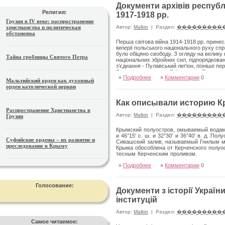
Документи архівів республ
Религия:
1917-1918 рр.
Грузия в IV веке: распространение
христианства и политическая
Автор:
Malkin
|
Раздел:
���������
обстановка
Перша світова війна 1914-1918 рр. принес
імперії польського національного руху сп
було обіцяно свободу. З огляду на велику к
Тайна гробницы Святого Петра
національних збройних сил, підпорядкова
з’єднання - Пулавський леґіон, пізніше п
було відправлено до Київського військовог
»
Подробнее
»
Комментарии
0
опинилася у районі Проскурова, звідки у 
Мальтийский орден как духовный
частинами. Пізніше, у середині серпня 191
орден католической церкви
головнокомандувачем ген. Корніловим форм
Как описывали историю К
Распространение Христианства в
Автор:
Malkin
|
Раздел:
���������
Грузии
Крымский полуостров, омываемый водами
и 46°15' с. ш. и 32°30' и 36°40' в. д.
Суфийские ордены – их развитие и
Сивашский залив, называемый Гнилым м
преследование в Крыму
Крыма обособлена от Керченского полуо
тесным Керченским проливом.
»
Подробнее
»
Комментарии
0
Голосование:
Документи з історії Україн
інституцій
Автор:
Malkin
|
Раздел:
���������
Самое читаемое: