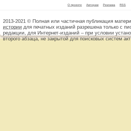
О проекте
Авторам
Реклама
RSS
2013-2021 © Полная или частичная публикация матер
истории
для печатных изданий разрешена только с пи
редакции, для Интернет-изданий – при условии установ
второго абзаца, не закрытой для поисковых систем ак