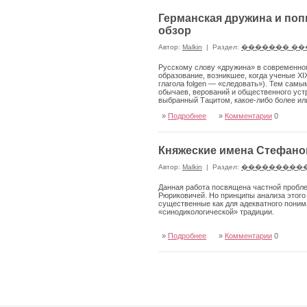
Германская дружина и поп
обзор
Автор:
Malkin
|
Раздел:
������� ��
Русскому слову «дружина» в современном
образование, воз­никшее, когда ученые XI
глагола folgen — «следовать»). Тем самы
обычаев, верований и общественного уст
выбранный Тацитом, какое-либо более и
»
Подробнее
»
Комментарии
0
Княжеские имена Стефано
Автор:
Malkin
|
Раздел:
���������
Данная работа посвящена частной пробле
Рюриковичей. Но принципы анализа этого 
существенные как для адекватного понима
«синодикологической» традиции.
»
Подробнее
»
Комментарии
0