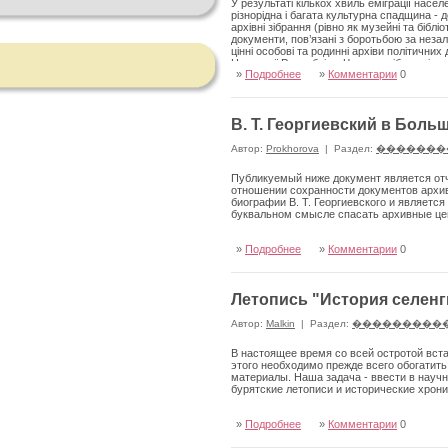
У результаті кількох хвиль еміграції нас
різнорідна і багата культурна спадщина - 
архівні зібрання (рівно як музейні та біблі
документи, пов’язані з боротьбою за незале
цінні особові та родинні архіви політичних
Народної Республіки. Частина зібрань і сп
»
Подробнее
»
Комментарии
0
яких потрапила насамперед як дар від її сп
ще в ХІХ ст., так і організовані після Дру
Парижі, що існують уже понад 150 років, П
Лондоні, Інститут Юзефа Пілсудського у Н
В. Т. Георгиевский в Боль
Папського інституту церковних студій та а
організаціях, парафіях, культурних і благо
Автор:
Prokhorova
|
Раздел:
�������
Публикуемый ниже документ является отче
отношении сохранности документов архив
биографии В. Т. Георгиевского и яв­ляе
буквальном смысле спасать архивные це
»
Подробнее
»
Комментарии
0
Летопись "История селенг
Автор:
Malkin
|
Раздел:
���������
В настоящее время со всей остротой вста
этого необходимо прежде всего обогатит
материалы. Наша задача - ввести в науч
бурятские лето­писи и исторические хрони
»
Подробнее
»
Комментарии
0