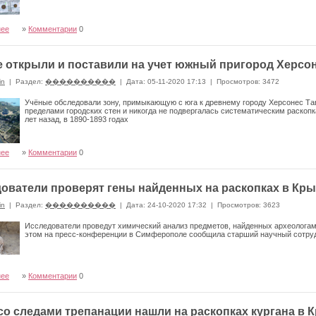
нее
»
Комментарии
0
 открыли и поставили на учет южный пригород Херсо
in
|
Раздел:
����������
|
Дата: 05-11-2020 17:13
|
Просмотров: 3472
Учёные обследовали зону, примыкающую с юга к древнему городу Херсонес Та
пределами городских стен и никогда не подвергалась систематическим раскопк
лет назад, в 1890-1893 годах
нее
»
Комментарии
0
ователи проверят гены найденных на раскопках в Кр
in
|
Раздел:
����������
|
Дата: 24-10-2020 17:32
|
Просмотров: 3623
Исследователи проведут химический анализ предметов, найденных археолога
этом на пресс-конференции в Симферополе сообщила старший научный сотру
нее
»
Комментарии
0
со следами трепанации нашли на раскопках кургана в 