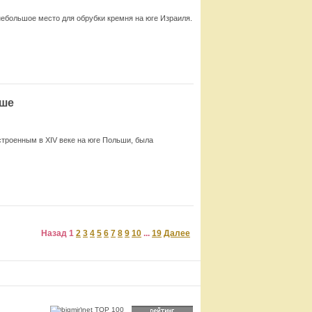
ебольшое место для обрубки кремня на юге Израиля.
Смотреть
ьше
строенным в XIV веке на юге Польши, была
Смотреть
Назад
1
2
3
4
5
6
7
8
9
10
...
19
Далее