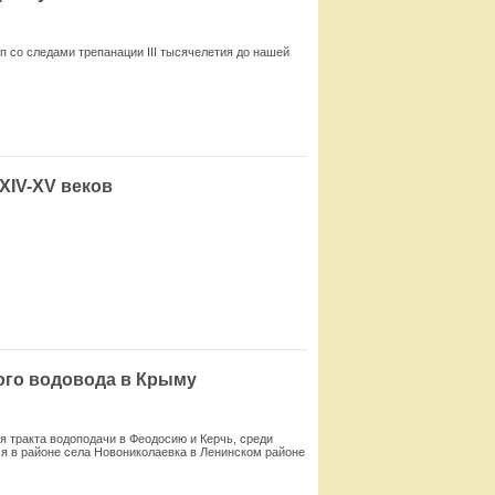
 со следами трепанации III тысячелетия до нашей
Смотреть
XIV-XV веков
Смотреть
ого водовода в Крыму
я тракта водоподачи в Феодосию и Керчь, среди
я в районе села Новониколаевка в Ленинском районе