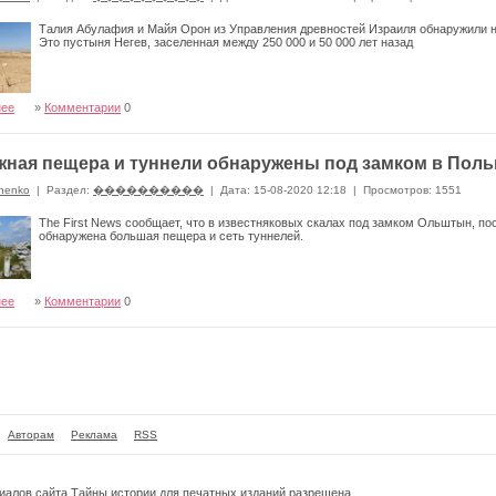
Талия Абулафия и Майя Орон из Управления древностей Израиля обнаружили н
Это пустыня Негев, заселенная между 250 000 и 50 000 лет назад
нее
»
Комментарии
0
ная пещера и туннели обнаружены под замком в Пол
nenko
|
Раздел:
����������
|
Дата: 15-08-2020 12:18
|
Просмотров: 1551
The First News сообщает, что в известняковых скалах под замком Ольштын, по
обнаружена большая пещера и сеть туннелей.
нее
»
Комментарии
0
Авторам
Реклама
RSS
риалов сайта
Тайны истории
для печатных изданий разрешена