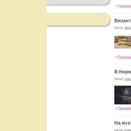
»
Подроб
Визант
Автор:
Malk
»
Подроб
В Норв
Автор:
cher
»
Подроб
На юге
Автор:
cher