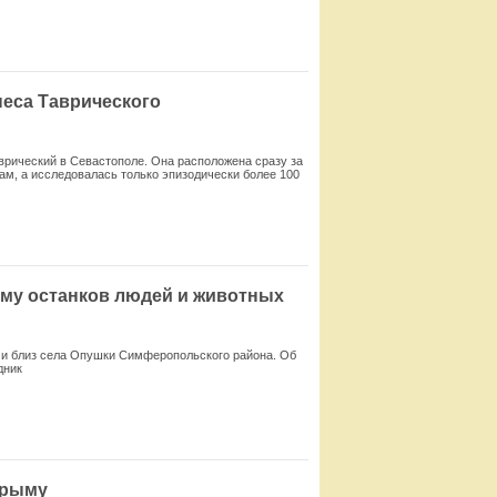
Смотреть
неса Таврического
врический в Севастополе. Она расположена сразу за
ам, а исследовалась только эпизодически более 100
Смотреть
ыму останков людей и животных
ми близ села Опушки Симферопольского района. Об
дник
Смотреть
Крыму