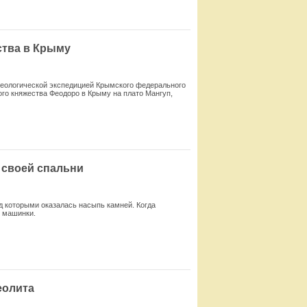
Смотреть
ства в Крыму
хеологической экспедицией Крымского федерального
ого княжества Феодоро в Крыму на плато Мангуп,
Смотреть
 своей спальни
д которыми оказалась насыпь камней. Когда
й машинки.
Смотреть
еолита