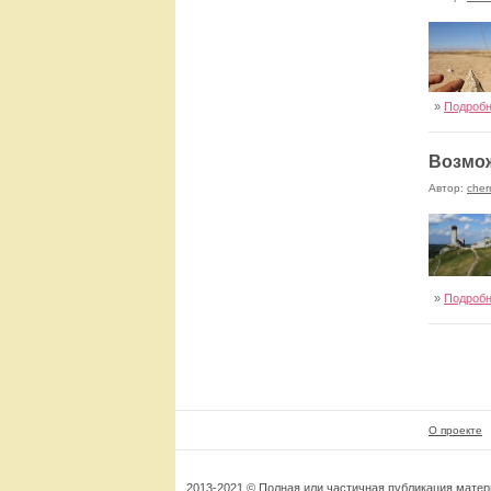
»
Подроб
Возмож
Автор:
cher
»
Подроб
О проекте
2013-2021 © Полная или частичная публикация мате