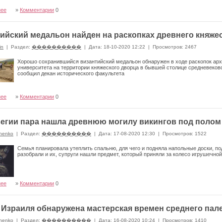
нее
»
Комментарии
0
ийский медальон найден на раскопках древнего княже
in
|
Раздел:
����������
|
Дата: 18-10-2020 12:22
|
Просмотров: 2467
Хорошо сохранившийся византийский медальон обнаружен в ходе раскопок ар
университета на территории княжеского дворца в бывшей столице средневеков
сообщил декан исторического факультета
нее
»
Комментарии
0
егии пара нашла древнюю могилу викингов под полом
nenko
|
Раздел:
����������
|
Дата: 17-08-2020 12:30
|
Просмотров: 1522
Семья планировала утеплить спальню, для чего и подняла напольные доски, по
разобрали и их, супруги нашли предмет, который приняли за колесо игрушечно
нее
»
Комментарии
0
 Израиля обнаружена мастерская времен среднего пал
nenko
|
Раздел:
����������
|
Дата: 16-08-2020 10:24
|
Просмотров: 1410