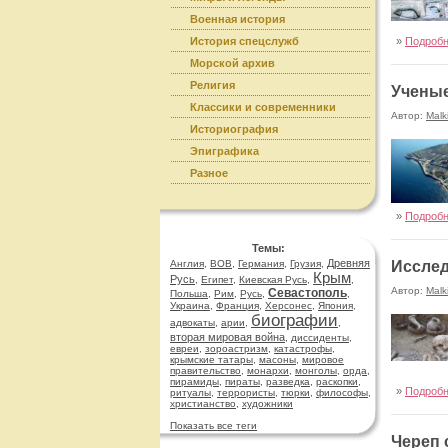
Военная история
История спецслужб
»
Подроб
Морской архив
Религия
Ученые
Классики и современники
Автор:
Malk
Историография
Эпиграфика
Разное
»
Подроб
Темы:
Древняя
Англия
,
ВОВ
,
Германия
,
Грузия
,
Исслед
Крым
Русь
,
Египет
,
Киевская Русь
,
,
Автор:
Malk
Севастополь
Польша
,
Рим
,
Русь
,
,
Украина
,
Франция
,
Херсонес
,
Япония
,
биографии
адвокаты
,
арии
,
,
вторая мировая война
,
диссиденты
,
евреи
,
зороастризм
,
катастрофы
,
крымские татары
,
масоны
,
мировое
правительство
,
монархи
,
монголы
,
орда
,
пирамиды
,
пираты
,
разведка
,
раскопки
,
»
Подроб
ритуалы
,
террористы
,
тюрки
,
философы
,
христианство
,
художники
Показать все теги
Череп 