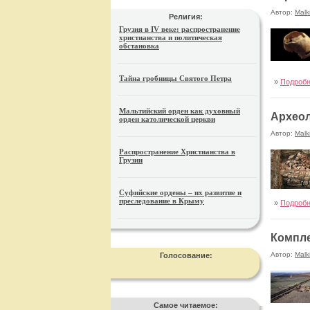
Автор:
Malk
Религия:
Грузия в IV веке: распространение
христианства и политическая
обстановка
Тайна гробницы Святого Петра
»
Подроб
Мальтийский орден как духовный
Археол
орден католической церкви
Автор:
Malk
Распространение Христианства в
Грузии
Суфийские ордены – их развитие и
преследование в Крыму
»
Подроб
Компле
Автор:
Malk
Голосование:
Самое читаемое: