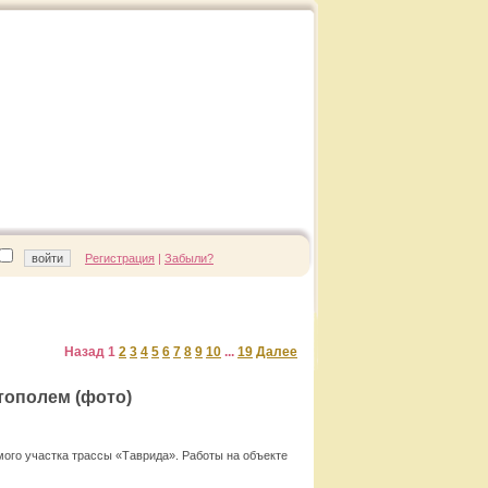
Регистрация
|
Забыли?
Назад
1
2
3
4
5
6
7
8
9
10
...
19
Далее
тополем (фото)
ого участка трассы «Таврида». Работы на объекте