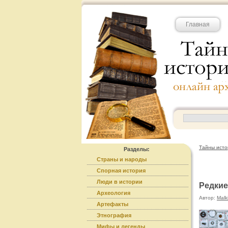
Главная
Тайны исто
Разделы:
Страны и народы
Спорная история
Люди в истории
Редкие
Археология
Автор:
Malk
Артефакты
Этнография
Мифы и легенды