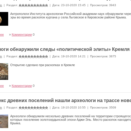
in
|
Раздел:
����������
|
Дата: 23-10-2020 15:45
|
Просмотров: 3943
Антропологи Института археологии Российской академии наук обнаружили череп
эры во время раскопок кургана у села Льговское в Кировском районе Крыма.
нее
»
Комментарии
0
оги обнаружили следы «политической элиты» Кремля 
in
|
Раздел:
����������
|
Дата: 19-10-2020 14:21
|
Просмотров: 3875
Открытие сделано при раскопках в Кремле
нее
»
Комментарии
0
кс древних поселений нашли археологи на трассе нов
in
|
Раздел:
����������
|
Дата: 19-10-2020 10:55
|
Просмотров: 3509
Археологи обнаружили несколько древних поселений на территории строящегос
которых поселение золотоордынской эпохи Аджи-Эль. Место раскопок находитс
Крыма.