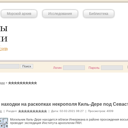
Морской архив
Исследования
Библиотека
Логин:
Пароль:
рии
»
����������
 находки на раскопках некрополя Киль-Дере под Севас
in
|
Раздел:
����������
|
Дата: 02-02-2021 08:27
|
Просмотров: 4009
Могильник Киль-Дере находится вблизи Инкермана в районе прохождения восьм
проводит экспедиция Института археологии РАН.