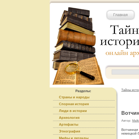
Главная
Тайны исто
Разделы:
Страны и народы
Спорная история
Люди в истории
Вотчин
Археология
Автор:
Malk
Артефакты
Вотчинная
Этнография
немецкой б
Мифы и легенды