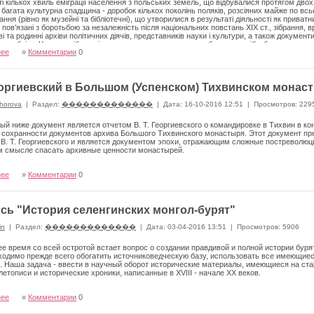
ті кількох хвиль еміграції населення з польських земель, що відбувалися протягом дво
 і багата культурна спадщина - доробок кількох поколінь поляків, розсіяних майже по вс
рання (рівно як музейні та бібліотечні), що утворилися в результаті діяльності як приватни
пов’язані з боротьбою за незалежність після національних повстань ХІХ ст., зібрання, вр
ві та родинні архіви політичних діячів, представників науки і культури, а також документи
спубліки. Частина зібрань і спадщини, завдяки зусиллям багатьох осіб, збереглася до сь
нее
»
Комментарии
0
ила насамперед як дар від її спадкоємців. Серед кількох десятків польських та полоністи
., так і організовані після Другої світової війни. Серед них вирізняються Польське істо
 існують уже понад 150 років, Польський музей у Ра- персвіллі, Польський інститут і муз
нститут Юзефа Пілсудського у Нью- Йорку та Лондоні, Польський музей у Чікаго, полоні
Георгиевский в Большом (Успенском) Тихвинском монасты
інституту церковних студій та архіву Понтифікату Іоанна Павла ІІ у Римі. Зрештою, цінн
х, парафіях, культурних і благодійних установах, що діють на чужині.
horova
|
Раздел:
�������������
|
Дата: 16-10-2016 12:51
|
Просмотров: 229
й ниже документ является отчетом В. Т. Георги­евского о командировке в Тихвин в ко
сохранности документов архива Большого Тихвинского монастыря. Этот документ пре
В. Т. Георгиевского и яв­ляется документом эпохи, отражающим сложные постреволюц
м смысле спасать архивные ценности монастырей.
нее
»
Комментарии
0
сь "История селенгинских монгол-бурят"
in
|
Раздел:
�������������
|
Дата: 03-04-2016 13:51
|
Просмотров: 5906
е время со всей остротой встает вопрос о создании правдивой и полной истории бурят
ходимо прежде всего обогатить источниковедческую базу, использовать все имеющие
. Наша задача - ввести в научный оборот исторические материалы, имеющиеся на ст
лето­писи и исторические хроники, написанные в XVIII - начале XX веков.
нее
»
Комментарии
0