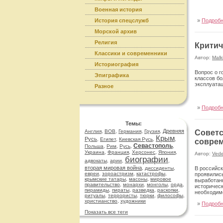
Военная история
История спецслужб
»
Подроб
Морской архив
Религия
Критич
Классики и современники
Автор:
Malk
Историография
Вопрос о г
Эпиграфика
классов бо
эксплуата
Разное
»
Подроб
Темы:
Древняя
Англия
,
ВОВ
,
Германия
,
Грузия
,
Советс
Крым
Русь
,
Египет
,
Киевская Русь
,
,
совре
Севастополь
Польша
,
Рим
,
Русь
,
,
Украина
,
Франция
,
Херсонес
,
Япония
,
Автор:
Ved
биографии
адвокаты
,
арии
,
,
вторая мировая война
,
диссиденты
,
В российск
евреи
,
зороастризм
,
катастрофы
,
проявились
крымские татары
,
масоны
,
мировое
выработанн
правительство
,
монархи
,
монголы
,
орда
,
историческ
пирамиды
,
пираты
,
разведка
,
раскопки
,
необходимо
ритуалы
,
террористы
,
тюрки
,
философы
,
стороны, з
христианство
,
художники
»
Подроб
подходам и
удаётся ин
Показать все теги
отмечает: 
взглядов, 