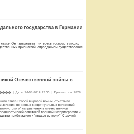
Смотреть
дального государства в Германии
й науке. Он «затрагивает интересы господствующих
бщественных привилегий, оправданием существования
Смотреть
ликой Отечественной войны в
����
|
Дата: 24-03-2019 12:35
|
Просмотров: 2826
ного этапа Второй мировой войны, отчётливо
осмыслению основных концептуальных положений,
зионистского" направления в отечественной
ованности всей советской военной историографии и
дства приближения к "правде истории". С другой
 Это не означает догматического следования прежним
 Просто в большинстве случаев эти документы
в предисловии к сборнику "Война и политика"
в не изменяют позиций сторонников различных