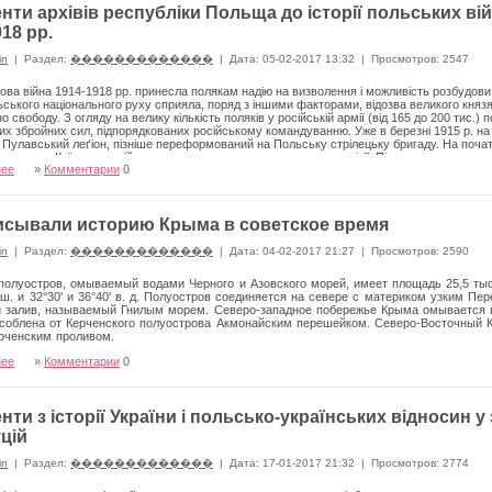
нти архівів республіки Польща до історії польських ві
18 рр.
in
|
Раздел:
�������������
|
Дата: 05-02-2017 13:32
|
Просмотров: 2547
ова війна 1914-1918 рр. принесла полякам надію на визволення і можливість розбудови
льського національного руху сприяла, поряд з іншими факторами, відозва великого кня
о свободу. З огляду на велику кількість поляків у російській армії (від 165 до 200 тис.
их збройних сил, підпорядкованих російському командуванню. Уже в березні 1915 р. н
- Пулавський леґіон, пізніше переформований на Польську стрілецьку бригаду. На поча
влено до Київського військового округу для розширення до дивізії. Після укомплектуванн
нее
»
Комментарии
0
у районі Проскурова, звідки у середині червня відправилася на фронт, до Східної Галич
 Пізніше, у середині серпня 1917 р., дивізія увійшла до складу 1-го Польського корпус
андувачем ген. Корніловим формуватися на білоруських землях, як його 1-а стрі­лецька
исывали историю Крыма в советское время
in
|
Раздел:
�������������
|
Дата: 04-02-2017 21:27
|
Просмотров: 2590
полуостров, омываемый водами Черного и Азовского морей, имеет площадь 25,5 тыс.
. ш. и 32°30' и 36°40' в. д. Полуостров соединяется на севере с материком узким 
 залив, называемый Гнилым морем. Северо-западное побережье Крыма омывается в
соблена от Керченского полуострова Акмонайским перешейком. Северо-Восточный К
рченским проливом.
нее
»
Комментарии
0
нти з історії України і польсько-українських відносин 
уцій
in
|
Раздел:
�������������
|
Дата: 17-01-2017 21:32
|
Просмотров: 2774