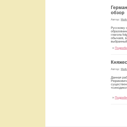
Герман
обзор
Автор:
Malk
Русскому с
образовани
глагола fo
обычаев, в
выбранный
»
Подроб
Княжес
Автор:
Malk
Данная раб
Рюриковиче
существенн
«синодикол
»
Подроб