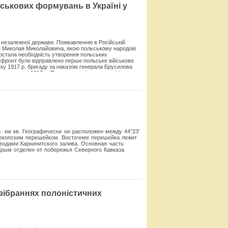
йськових формувань в Україні у
Смотреть
 незалежної держави. Пожвав­ленню в Російській
зя Миколая Мико­лайовича, якою польському народові
) постала необхідність утворення польських
а фронт було відправлено перше польське військове
тку 1917 р. бригаду за наказом генерала Брусилова
я у травні 1917 р. Польська стрі­лецька дивізія
ини, де взяла участь у боях з австро-угорськими
у, що по­чинав за погодженням із новим Верховним
1
 дивізія
.
Смотреть
 км кв. Географически он расположен между 44°23'
Перекопским перешейком. Восточнее перешейка лежит
одами Каркинитского залива. Основная часть
рым отделен от побережья Северного Кавказа
Смотреть
у зібраннях полоністичних