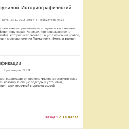
дружиной. Историографический
Дата: 14-11-2015 20:17
|
Просмотров: 5478
та лексема — сравнительно позднее искусственное
folge («спутники», «свита», «сопровождение»; от
tatus, которое использовал Тацит в описании нравов,
ев и местоположении Герма­нии»). Имел ли термин,
Смотреть
ификации
7
|
Просмотров: 3389
ков, содержащего перечень членов княжеского дома
ать некоторые общие подходы и установки,
ения таких перечней в средневековой
Смотреть
Назад
1
2
3
4
Далее