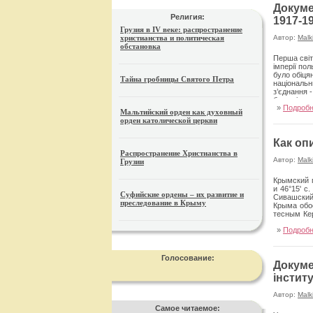
Докуме
Религия:
1917-19
Грузия в IV веке: распространение
христианства и политическая
Автор:
Malk
обстановка
Перша світ
імперії по
було обіцян
Тайна гробницы Святого Петра
національн
з’єднання 
було відпра
»
Подроб
опинилася 
Мальтийский орден как духовный
частинами.
орден католической церкви
головноком
Как оп
Распространение Христианства в
Автор:
Malk
Грузии
Крымский 
и 46°15' с
Суфийские ордены – их развитие и
Сивашский
преследование в Крыму
Крыма обо
тесным Ке
»
Подроб
Голосование:
Докуме
інстит
Автор:
Malk
Самое читаемое: