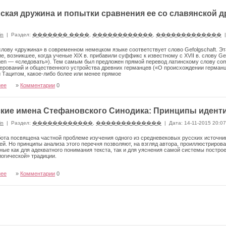
ская дружина и попытки сравнения ее со славянской 
in
|
Раздел:
������� ����
,
������������
,
�������������
|
лову «дружина» в современном немецком языке соответствует слово Gefolgschaft. Э
е, воз­никшее, когда ученые XIX в. прибавили суффикс к известному с XVII в. слову Ge
lgen — «следовать»). Тем самым был предложен прямой перевод латинскому слову comi
ерований и общественного устрой­ства древних германцев («О происхождении германц
 Тацитом, какое-либо более или менее прямое
нее
»
Комментарии
0
кие имена Стефановского Синодика: Принципы идент
in
|
Раздел:
������������
,
�������������
|
Дата: 14-11-2015 20:0
ота посвящена частной проблеме изучения одного из средневековых русских источни
й. Но принципы анализа этого перечня позволяют, на взгляд автора, проиллюстри­ров
ые как для адекватного понимания текста, так и для уяснения самой системы постро
огической» традиции.
нее
»
Комментарии
0