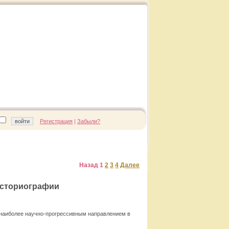
Регистрация
|
Забыли?
Назад
1
2
3
4
Далее
историографии
 наиболее научно-прогрессивным направлением в