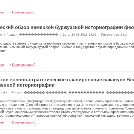
нее
»
Комментарии
0
еский обзор немецкой буржуазной историографии фео
in
|
Раздел:
�������������
|
Дата: 23-03-2021 13:05
|
Просмотров: 1414
осударстве является одним из наиболее сложных и запутанных вопросов в буржуазно
льше, чем какой-нибудь другой вопрос. Учение о государстве служит оправданием о
ции»
нее
»
Комментарии
0
кое военно-стратегическое планирование накануне Ве
менной историографии
ensky
|
Раздел:
������� �������
,
������������
,
���������
ой исторической литературе последнего десятилетия, посвящённой проблемам началь
 две тенденции. С одной стороны, стремление ряда историков к радикальному пере
ых советской историографией в предыдущие десятилетия привело к появлению "реви
ой науке, основными тезисом которого стало утверждение о тотальной сфальсифицир
сти революционного "переосмысления" её основных положений как единственного сре
начительное число историков не видит оснований для отказа от всего наработанного.
нее
»
Комментарии
0
 игнорирования документов, ставших известными исследователям в последние годы.
терпретировать в соответствии с прежними представлениями. Академик А.О.Чубарьян 
"Поразительно, что очень часто публикации, казалось бы, неопровержимых документо
а наоборот, дают стимулы для продолжения старых споров"