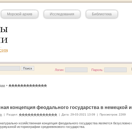
Морской архив
Исследования
Библиотека
Логин:
Пароль:
рии
»
�������������
ная концепция феодального государства в немецкой 
in
|
Раздел:
�������������
|
Дата: 29-03-2021 13:09
|
Просмотров: 2269
 натурально-хозяйственная концепция феодального государства является безусловно
уржуазной историографии средневекового государства.