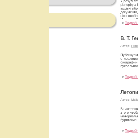
У результа
різнорідна
архівні зіб
документи, 
цінні особо
Народної Ре
»
Подроб
яких потрап
ще в ХІХ ст
Парижі, що
Лондоні, І
В. Т. 
Папського 
організація
Автор:
Prok
Публикуемы
отношении 
биографии 
буквально
»
Подроб
Летопи
Автор:
Malk
В настояще
этого необ
материалы
бурятские 
»
Подроб