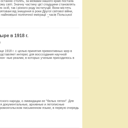
х останніх століть, за межами нашого краю постала
ьому світі. Значну частину цієї спадщини становлять
х осіб, так і різного роду інституцій. Вони містять
ятовані від знищення в роки Другої світової війни,
 найновішої політичної еміграції - часів Польської
огодні і зосереджена в емі­граційних інституціях, до
чних ін­ституцій за кордоном є як інституції, створені
рико-літературне товариство та Польська бібліотека в
ей ім. генерала Сікорського та Польська бібліотека у
стичні зібрання в Очард Лейк (США), зібрання
ре в 1918 г.
і зібрання зосереджено також у військових
5
Смотреть
нце 1918 г. с целью принятия превентивных мер в
дставляет ин­терес для воссоздания научной
ион- ные реалии, в которых ученым приходилось в
Смотреть
ского народа, о ликвидации ее "белых пятен". Для
ся докумен­тальные, архивные и летописные
аромонгольском письменном языке, в первую очередь
Смотреть