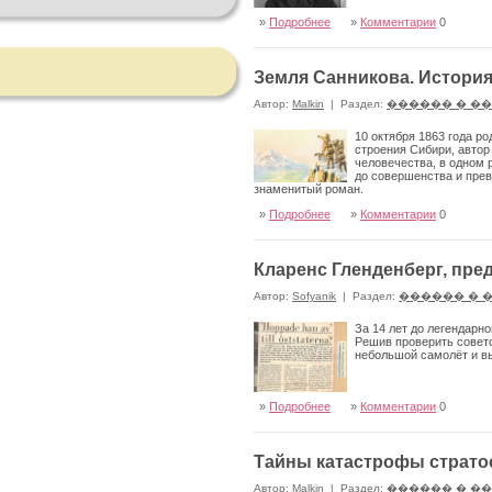
»
Подробнее
»
Комментарии
0
Земля Санникова. Истори
Автор:
Malkin
|
Раздел:
������ � �
10 октября 1863 года р
строения Сибири, автор
человечества, в одном 
до совершенства и прев
знаменитый роман.
»
Подробнее
»
Комментарии
0
Кларенс Гленденберг, пре
Автор:
Sofyanik
|
Раздел:
������ � 
За 14 лет до легендарн
Решив проверить советс
небольшой самолёт и вы
»
Подробнее
»
Комментарии
0
Тайны катастрофы страто
Автор:
Malkin
|
Раздел:
������ � �