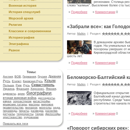
регионами. Столица рес
слово "калмык". Выселение более ста ты
Военная история
власти.
История спецслужб
»
Подробнее
»
Комментарии
0
Морской архив
Религия
«Забрали все»: как Голод
Классики и современники
Автор:
Malkin
|
Раздел:
������ � �
Историография
В домашнем архиве быв
Эпиграфика
годов. На уникальных к
похороны умерших от ис
Разное
Кировоградской области)
шесть лет.
»
Подробнее
»
Комментарии
0
Темы:
Древняя
Англия
,
ВОВ
,
Германия
,
Грузия
,
Беломорско-Балтийский ка
Крым
Русь
,
Египет
,
Киевская Русь
,
,
Автор:
Malkin
|
Раздел:
������ � �
Севастополь
Польша
,
Рим
,
Русь
,
,
Украина
,
Франция
,
Херсонес
,
Япония
,
биографии
Официальное открытие "
адвокаты
,
арии
,
,
Балтийский канал долж
вторая мировая война
,
диссиденты
,
республики. Среди "кан
евреи
,
зороастризм
,
катастрофы
,
строительстве канала п
крымские татары
,
масоны
,
мировое
правительство
,
монархи
,
монголы
,
орда
,
пирамиды
,
пираты
,
разведка
,
раскопки
,
»
Подробнее
»
Комментарии
0
ритуалы
,
террористы
,
тюрки
,
философы
,
христианство
,
художники
Показать все теги
«Поворот сибирских рек»: