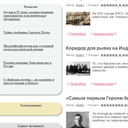
Автор:
Malkin
|
Раздел:
������ � �
Религия:
Грузия в IV веке: распространение
На XXV съезде КПСС, бы
христианства и политическая
известный, как "поворо
обстановка
Тайна гробницы Святого Петра
»
Подробнее
»
Комментарии
0
Мальтийский орден как духовный
Коридор для рывка на Ин
орден католической церкви
Автор:
Malkin
|
Раздел:
������ � �
Распространение Христианства в
То, что Афганистан, не
Грузии
разных держав и режимо
замыслы.
Суфийские ордены – их развитие и
преследование в Крыму
»
Подробнее
»
Комментарии
0
«Самым первым Героем бы
Автор:
Malkin
|
Раздел:
�������� �
Голосование:
За полгода до громкой 
сколько все первые гер
приборы, он эвакуирова
Самое читаемое: