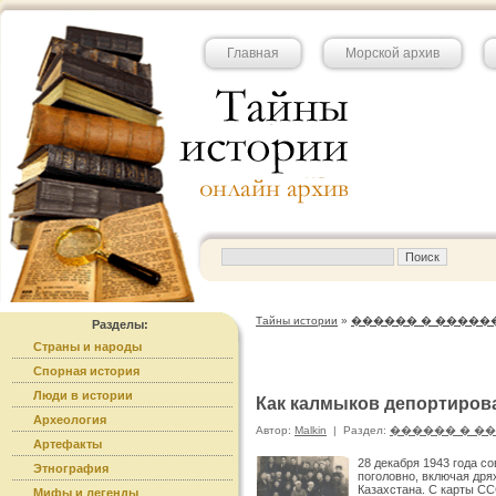
Главная
Морской архив
Тайны истории
»
������ � �����
Разделы:
Страны и народы
Спорная история
Люди в истории
Как калмыков депортиров
Археология
Автор:
Malkin
|
Раздел:
������ � �
Артефакты
28 декабря 1943 года с
Этнография
поголовно, включая дря
Казахстана. С карты С
Мифы и легенды