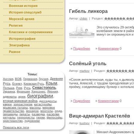
Военная история
Гибель линкора
История спецслужб
Автор:
chikin
|
Раздел:
������� ��
Морской архив
Религия
Это случилось 29 октяб
колебания земли в райо
Классики и современники
минут он опрокинулся и
Историография
Эпиграфика
»
Подробнее
»
Комментарии
0
Разное
Солёный уголь
Автор:
markov
|
Раздел:
������� �
Темы:
Древняя
Англия
,
ВОВ
,
Германия
,
Грузия
,
«Сопля антелегенская, куды ты, к дьявол
Крым
тычка, Алексей, с трудом преодолевая ус
Русь
,
Египет
,
Киевская Русь
,
,
проёму, соединяющему бункер с котельн
Севастополь
Польша
,
Рим
,
Русь
,
,
Украина
,
Франция
,
Херсонес
,
Япония
,
биографии
адвокаты
,
арии
,
,
вторая мировая война
»
Подробнее
»
Комментарии
0
,
диссиденты
,
евреи
,
зороастризм
,
катастрофы
,
крымские татары
,
масоны
,
мировое
правительство
,
монархи
,
монголы
,
орда
,
пирамиды
,
пираты
,
разведка
,
раскопки
,
Вице-адмирал Крастелёв
ритуалы
,
террористы
,
тюрки
,
философы
,
христианство
,
художники
Автор:
kushev
|
Раздел:
���� � ���
Показать все теги
Михаил Андроникович пр