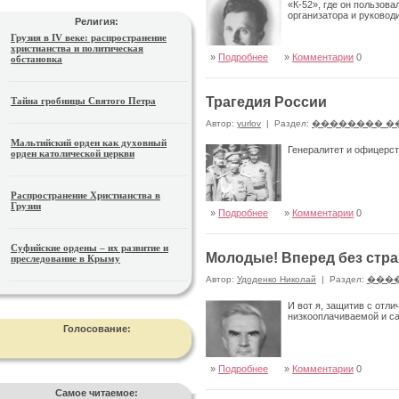
«К-52», где он пользов
организатора и руковод
Религия:
Грузия в IV веке: распространение
христианства и политическая
»
Подробнее
»
Комментарии
0
обстановка
Трагедия России
Тайна гробницы Святого Петра
Автор:
yurlov
|
Раздел:
�������� �
Мальтийский орден как духовный
Генералитет и офицерс
орден католической церкви
Распространение Христианства в
Грузии
»
Подробнее
»
Комментарии
0
Суфийские ордены – их развитие и
Молодые! Вперед без стра
преследование в Крыму
Автор:
Удоденко Николай
|
Раздел:
���
И вот я, защитив с отл
низкооплачиваемой и с
Голосование:
»
Подробнее
»
Комментарии
0
Самое читаемое: