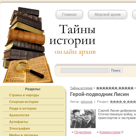
Главная
Морской архив
Тайны истории
»
������� �����
Разделы:
Герой-подводник Лисин
Страны и народы
Спорная история
Автор:
rizhonok
|
Раздел:
���� � ��
Люди в истории
Сергей Лисин добровол
Отечественную войну, к
Археология
транспортов и заслужив
Артефакты
Этнография
»
Подробнее
»
Комментарии
0
Мифы и легенды