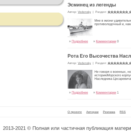
Эсминец из легенды
Автор:
Vedensky
|
Раздел:
������� 
Мне в жизни удивительн
противолодочный и, нак
»
Подробнее
»
Комментарии
0
Рота Его Высочества Насл
Автор:
Vedensky
|
Раздел:
������� 
Не говоря о военных, но
историюМорского корпу
Наследника Цесаревича
»
Подробнее
»
Комментарии
1
О проекте
Авторам
Реклама
RSS
2013-2021 © Полная или частичная публикация матер