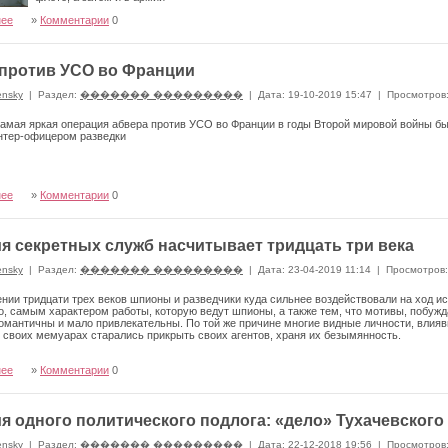
нее
»
Комментарии
0
против УСО во Франции
ensky
|
Раздел:
������� ���������
|
Дата: 19-10-2019 15:47
|
Просмотров
амая яркая операция абвера против УСО во Франции в годы Второй мировой войны бы
нтер-офицером разведки
нее
»
Комментарии
0
я секретных служб насчитывает тридцать три века
ensky
|
Раздел:
������� ���������
|
Дата: 23-04-2019 11:14
|
Просмотров:
нии тридцати трех веков шпионы и разведчики куда сильнее воздействовали на ход и
о, самым характером работы, которую ведут шпионы, а также тем, что мотивы, побуж
мантичны и мало привлекательны. По той же причине многие видные личности, влия
 своих мемуарах старались прикрыть своих агентов, храня их безымянность.
нее
»
Комментарии
0
я одного политического подлога: «дело» Тухачевского
ensky
|
Раздел:
������� ���������
|
Дата: 22-12-2018 19:56
|
Просмотров: