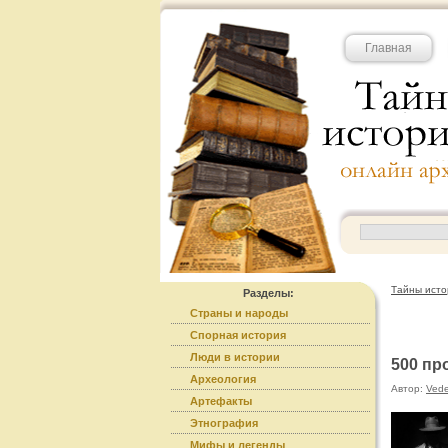
Главная
Тайны исто
Разделы:
Страны и народы
Спорная история
Люди в истории
500 пр
Археология
Автор:
Ved
Артефакты
Этнография
Мифы и легенды