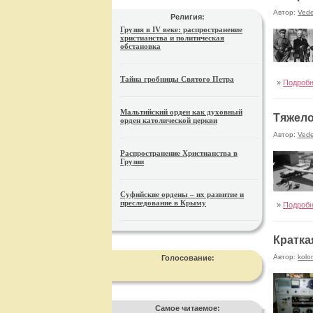
Автор:
Ved
Религия:
Грузия в IV веке: распространение
христианства и политическая
обстановка
Тайна гробницы Святого Петра
»
Подроб
Мальтийский орден как духовный
Тяжело
орден католической церкви
Автор:
Ved
Распространение Христианства в
Грузии
Суфийские ордены – их развитие и
преследование в Крыму
»
Подроб
Кратка
Автор:
kolo
Голосование:
Самое читаемое: