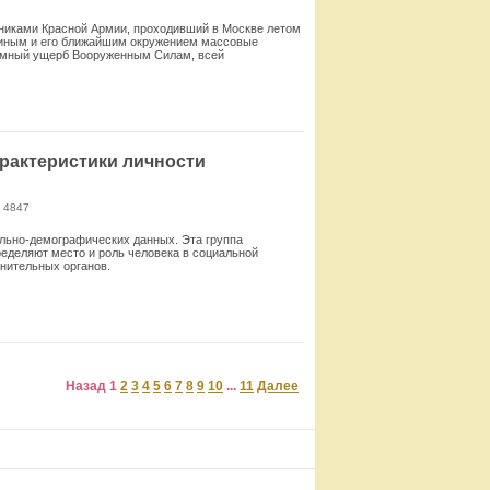
ьниками Красной Армии, проходивший в Москве летом
алиным и его ближайшим окружением массовые
громный ущерб Вооруженным Силам, всей
Смотреть
рактеристики личности
 4847
льно-демографических данных. Эта груп­па
пределяют место и роль человека в социальной
анительных органов.
Смотреть
Назад
1
2
3
4
5
6
7
8
9
10
...
11
Далее