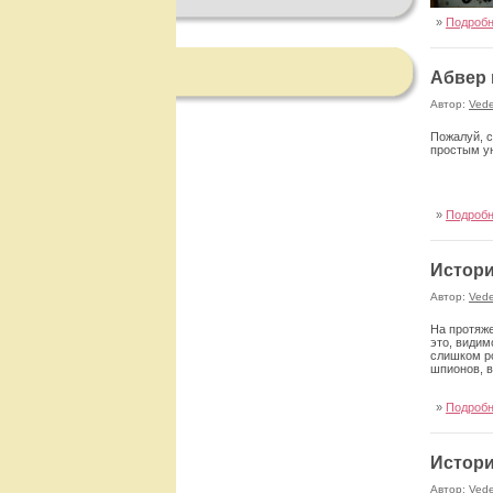
»
Подроб
Абвер 
Автор:
Ved
Пожалуй, с
простым у
»
Подроб
Истори
Автор:
Ved
На протяже
это, видим
слишком ро
шпионов, в
»
Подроб
Истори
Автор:
Ved