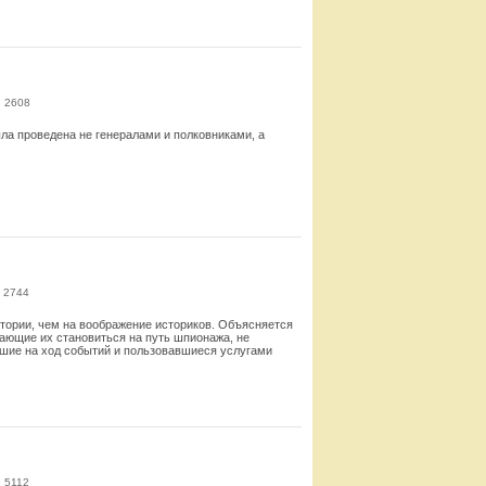
Смотреть
: 2608
ла проведена не генералами и полковниками, а
Смотреть
 2744
стории, чем на воображение историков. Объясняется
дающие их становиться на путь шпионажа, не
вшие на ход событий и пользовавшиеся услугами
Смотреть
 5112