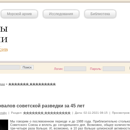
Морской архив
Исследования
Библиотека
Логин:
Пароль:
рии
»
������� ���������
овалов советской разведки за 45 лет
ensky
|
Раздел:
������� ���������
|
Дата: 02-11-2021 08:15
|
Просмотров:
Мы говорим о послевоенном периоде и до 1988 года. Приблизительно столько
Советского Союза и вплоть до сегодняшнего дня. Возможно, общее количест
три-четыре раза больше. И, возможно, в 10 раз больше шпионской активности