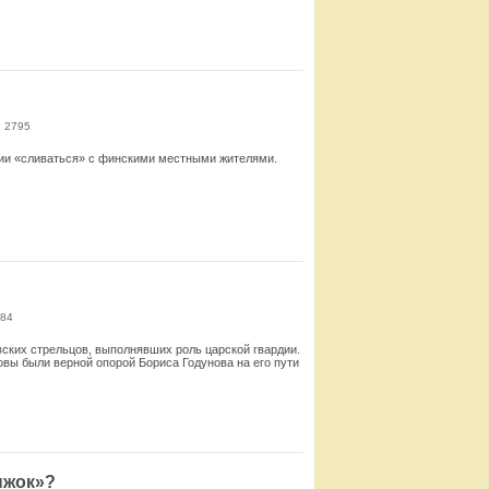
Смотреть
: 2795
ции «сливаться» с финскими местными жителями.
Смотреть
884
ских стрельцов, выполнявших роль царской гвардии.
ловы были верной опорой Бориса Годунова на его пути
Смотреть
ыжок»?