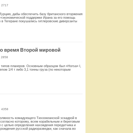
: 2717
Турцию, дабы обеспечить базу британского вторжения
об «экономической поддержке Ирана за его помощь
ав в Тегеране покушались гитлеровские диверсанты
Смотреть
во время Второй мировой
 2858
 типов планеров. Основным образцом был «Horsa» I,
пом 1/4 т либо 3,1 тонны груза (по некоторым
Смотреть
: 4358
 должность комадующего Тихоокеанской эскадрой в
7, согласно которому, всем корабельным и береговым
 с целью определения нахождения передатчика и
рождения русской радиоразведки, как сначала во