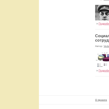
»
Подроб
Социал
сотруд
Автор:
Ved
»
Подроб
О проекте