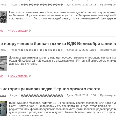
ensky
|
Раздел:
������� ���������
|
Дата: 10-01-2021 18:13
|
Просмотров
Почти не вспоминают, что в Тегеране похоронили идею Черчилля оккупировать 
на Балканы. И уж вовсе никого не интересует, что в Тегеране говорили ещё и 
союзникам» и т. п. Зато чуть не каждый знает, что на руководителей трех держ
нее
»
Комментарии
0
е вооружение и боевая техника ВДВ Великобритании 
ensky
|
Раздел:
������� ���������
|
Дата: 26-12-2020 11:16
|
Просмотров:
Доставка десантников к месту высадки осуществлялась с помощью нескольких
бравший на борт 25 – 29 солдат со снаряжением, 3/4-тонный автомобиль с прице
данным, до 3,4 тонны)
нее
»
Комментарии
0
я история радиоразведки Черноморского флота
ntaev
|
Раздел:
������� ���������
|
Дата: 08-12-2019 15:57
|
Просмотров
Вице-адмирал Макаров, вступив 11 (24 по новому стилю) февраля 1904 года в
Порт – Артуре, уже 7 (20 по новому стилю) марта 1904 года, отдал приказ № 2
радиостанциям флота предписывалось перехватывать японские радиопередачи
дешифровки в разведывательных целях. Таким образом, этот день и стал днем 
флоте, а затем и в армии