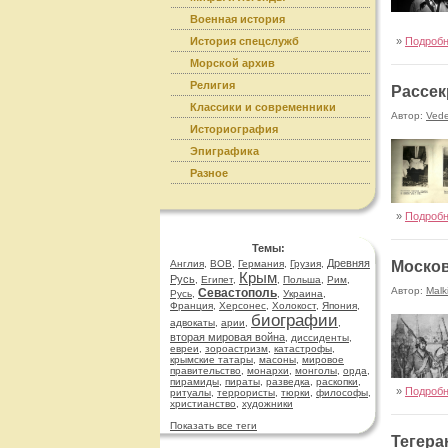
Военная история
История спецслужб
»
Подроб
Морской архив
Религия
Рассек
Классики и современники
Автор:
Ved
Историография
Эпиграфика
Разное
»
Подроб
Темы:
Древняя
Англия
,
ВОВ
,
Германия
,
Грузия
,
Москов
Крым
Русь
,
Египет
,
,
Польша
,
Рим
,
Автор:
Malk
Севастополь
Русь
,
,
Украина
,
Франция
,
Херсонес
,
Холокост
,
Япония
,
биографии
адвокаты
,
арии
,
,
вторая мировая война
,
диссиденты
,
евреи
,
зороастризм
,
катастрофы
,
крымские татары
,
масоны
,
мировое
правительство
,
монархи
,
монголы
,
орда
,
пирамиды
,
пираты
,
разведка
,
раскопки
,
»
Подроб
ритуалы
,
террористы
,
тюрки
,
философы
,
христианство
,
художники
Показать все теги
Тегера