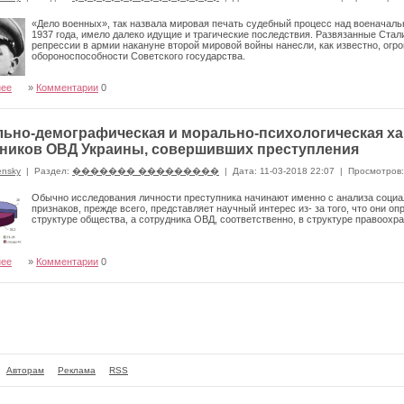
«Дело военных», так назвала мировая печать судебный процесс над военачал
1937 года, имело далеко идущие и трагические последствия. Развязанные Ст
репрессии в армии накануне второй мировой войны нанесли, как известно, о
обороноспособности Советского государства.
нее
»
Комментарии
0
ьно-демографическая и морально-психологическая ха
ников ОВД Украины, совершивших преступления
ensky
|
Раздел:
������� ���������
|
Дата: 11-03-2018 22:07
|
Просмотров:
Обычно исследования личности преступника начинают имен­но с анализа социа
признаков, прежде всего, представляет научный интерес из- за того, что они о
структуре общества, а сотрудника ОВД, соответственно, в струк­туре правоохр
нее
»
Комментарии
0
Авторам
Реклама
RSS