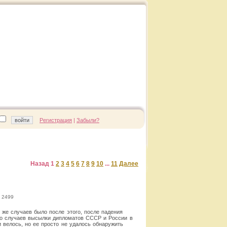
Регистрация
|
Забыли?
Назад
1
2
3
4
5
6
7
8
9
10
...
11
Далее
 2499
 же случаев было после этого, после падения
во случаев высылки дипломатов СССР и России в
 велось, но ее просто не удалось обнаружить