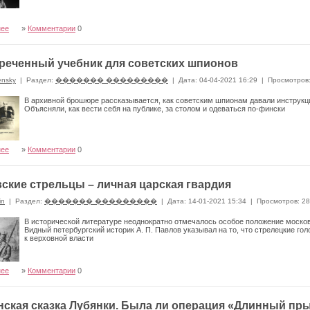
нее
»
Комментарии
0
реченный учебник для советских шпионов
ensky
|
Раздел:
������� ���������
|
Дата: 04-04-2021 16:29
|
Просмотров
В архивной брошюре рассказывается, как советским шпионам давали инструк
Объясняли, как вести себя на публике, за столом и одеваться по-фински
нее
»
Комментарии
0
ские стрельцы – личная царская гвардия
in
|
Раздел:
������� ���������
|
Дата: 14-01-2021 15:34
|
Просмотров: 2
В исторической литературе неоднократно отмечалось особое положение москов
Видный петербургский историк А. П. Павлов указывал на то, что стрелецкие го
к верховной власти
нее
»
Комментарии
0
нская сказка Лубянки. Была ли операция «Длинный пр