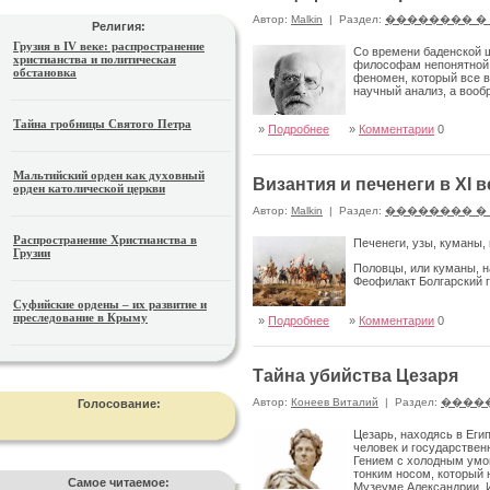
Автор:
Malkin
|
Раздел:
�������� �
Религия:
Грузия в IV веке: распространение
Со времени баденской ш
христианства и политическая
философам непонятной. 
обстановка
феномен, который все в
научный анализ, а вообр
Тайна гробницы Святого Петра
»
Подробнее
»
Комментарии
0
Мальтийский орден как духовный
Византия и печенеги в XI в
орден католической церкви
Автор:
Malkin
|
Раздел:
�������� �
Распространение Христианства в
Печенеги, узы, куманы, 
Грузии
Половцы, или куманы, н
Феофилакт Болгарский г
Суфийские ордены – их развитие и
преследование в Крыму
»
Подробнее
»
Комментарии
0
Тайна убийства Цезаря
Автор:
Конеев Виталий
|
Раздел:
����
Голосование:
Цезарь, находясь в Еги
человек и государствен
Гением с холодным умом
тонким носом, который 
Самое читаемое:
Музеуме Александрии. И