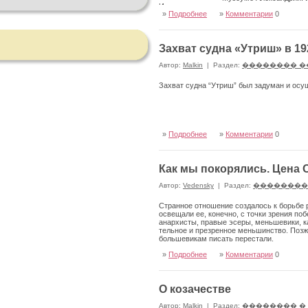
Иерусалиме есть древние архивы о време
»
Подробнее
»
Комментарии
0
Захват судна «Утриш» в 19
Автор:
Malkin
|
Раздел:
�������� �
Захват судна “Утриш” был задуман и осущ
»
Подробнее
»
Комментарии
0
Как мы покорялись. Цена 
Автор:
Vedensky
|
Раздел:
��������
Странное отношение созда­лось к борьбе 
освещали ее, конеч­но, с точки зрения п
анархисты, правые эсеры, мень­шевики, к
тельное и презренное меньшин­ство. Позже
большеви­кам писать перестали.
»
Подробнее
»
Комментарии
0
О козачестве
Автор:
Malkin
|
Раздел:
�������� �