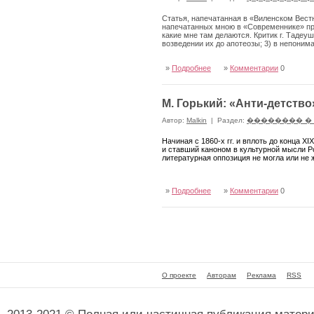
Статья, напечатанная в «Виленском Вестн
напечатанных мною в «Современнике» про
какие мне там делаются. Критик г. Тадеуш
возведении их до апотеозы; 3) в непоним
»
Подробнее
»
Комментарии
0
М. Горький: «Анти-детство
Автор:
Malkin
|
Раздел:
�������� �
Н
ачиная с 1860-х гг. и вплоть до конца 
и ставший каноном в культурной мысли Ро
литературная оппозиция не могла или не
»
Подробнее
»
Комментарии
0
О проекте
Авторам
Реклама
RSS