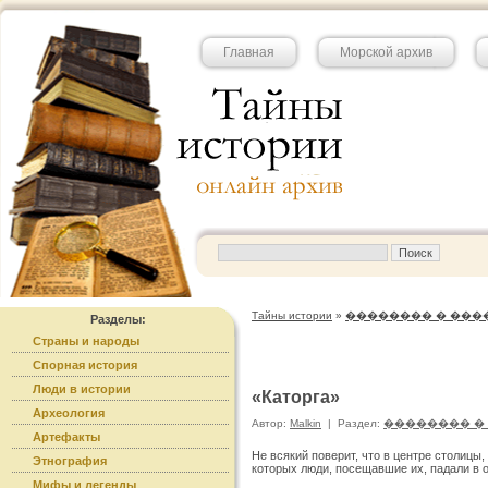
Главная
Морской архив
Тайны истории
»
�������� � ��
Разделы:
Страны и народы
Спорная история
Люди в истории
«Каторга»
Археология
Автор:
Malkin
|
Раздел:
�������� �
Артефакты
Не всякий поверит, что в центре столицы
Этнография
которых люди, посещавшие их, падали в 
Мифы и легенды