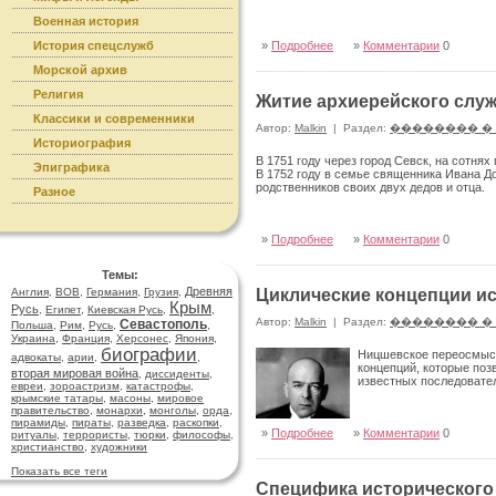
Военная история
История спецслужб
»
Подробнее
»
Комментарии
0
Морской архив
Религия
Житие архиерейского слу
Классики и современники
Автор:
Malkin
|
Раздел:
�������� �
Историография
В 1751 году через город Севск, на сотня
Эпиграфика
В 1752 году в семье священника Ивана Д
родственни­ков своих двух дедов и отца.
Разное
»
Подробнее
»
Комментарии
0
Темы:
Древняя
Англия
,
ВОВ
,
Германия
,
Грузия
,
Циклические концепции и
Крым
Русь
,
Египет
,
Киевская Русь
,
,
Автор:
Malkin
|
Раздел:
�������� �
Севастополь
Польша
,
Рим
,
Русь
,
,
Украина
,
Франция
,
Херсонес
,
Япония
,
биографии
Ницшевское переосмысл
адвокаты
,
арии
,
,
концепций, которые поз
вторая мировая война
,
диссиденты
,
известных последовател
евреи
,
зороастризм
,
катастрофы
,
крымские татары
,
масоны
,
мировое
правительство
,
монархи
,
монголы
,
орда
,
пирамиды
,
пираты
,
разведка
,
раскопки
,
»
Подробнее
»
Комментарии
0
ритуалы
,
террористы
,
тюрки
,
философы
,
христианство
,
художники
Показать все теги
Специфика исторического ра