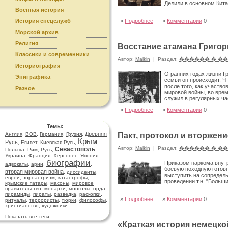
Делили в основном Кита
Военная история
История спецслужб
»
Подробнее
»
Комментарии
0
Морской архив
Религия
Восстание атамана Григор
Классики и современники
Автор:
Malkin
|
Раздел:
������ � �
Историография
О ранних годах жизни Гр
Эпиграфика
семьи он происходит. Ч
после того, как участво
Разное
мировой войны, во врем
служил в регулярных ча
»
Подробнее
»
Комментарии
0
Темы:
Древняя
Англия
,
ВОВ
,
Германия
,
Грузия
,
Пакт, протокол и вторжени
Крым
Русь
,
Египет
,
Киевская Русь
,
,
Автор:
Malkin
|
Раздел:
������ � �
Севастополь
Польша
,
Рим
,
Русь
,
,
Украина
,
Франция
,
Херсонес
,
Япония
,
биографии
Приказом наркома внут
адвокаты
,
арии
,
,
боевую походную готовн
вторая мировая война
,
диссиденты
,
выступить на сопредел
евреи
,
зороастризм
,
катастрофы
,
проведении т.н. "Боль
крымские татары
,
масоны
,
мировое
правительство
,
монархи
,
монголы
,
орда
,
пирамиды
,
пираты
,
разведка
,
раскопки
,
»
Подробнее
»
Комментарии
0
ритуалы
,
террористы
,
тюрки
,
философы
,
христианство
,
художники
Показать все теги
«Краткая история немецко