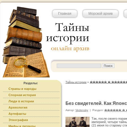
Главная
Морской архив
Тайны истории
»
������ � �����
Разделы:
Страны и народы
Спорная история
Люди в истории
Без свидетелей. Как Япон
Археология
Автор:
Vedensky
|
Раздел:
������ �
Артефакты
Так, после своего пора
Этнография
империей, четыре тайны
(21 июня по старому сти
Мифы и легенды