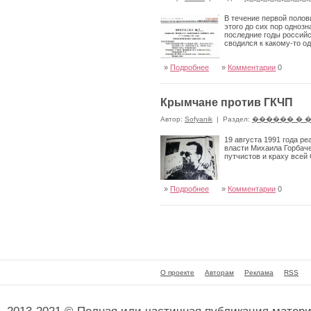
В течение первой полов
этого до сих пор одноз
последние годы российс
сводился к какому-то о
»
Подробнее
»
Комментарии
0
Крымчане против ГКЧП
Автор:
Sofyanik
|
Раздел:
������ � 
19 августа 1991 года р
власти Михаила Горбаче
путчистов и краху всей
»
Подробнее
»
Комментарии
0
О проекте
Авторам
Реклама
RSS