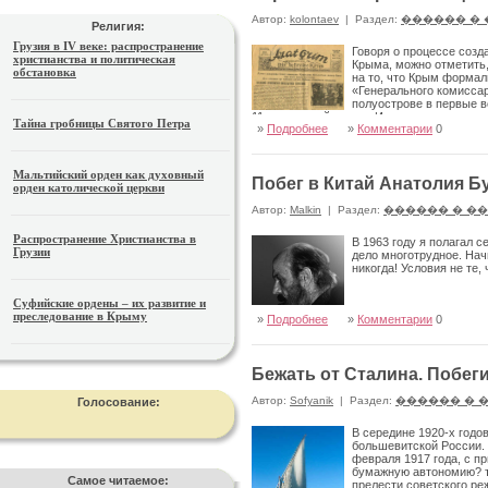
Автор:
kolontaev
|
Раздел:
������ �
Религия:
Грузия в IV веке: распространение
Говоря о процессе соз
христианства и политическая
Крыма, можно отметить,
обстановка
на то, что Крым формал
«Генерального комиссар
полуострове в первые в
11 – немецкой армии. И, потому организа
Тайна гробницы Святого Петра
»
Подробнее
»
Комментарии
0
непосредственно представители этого во
Мальтийский орден как духовный
Побег в Китай Анатолия Б
орден католической церкви
Автор:
Malkin
|
Раздел:
������ � �
Распространение Христианства в
В 1963 году я полагал 
Грузии
дело многотрудное. Начи
никогда! Условия не те,
Суфийские ордены – их развитие и
преследование в Крыму
»
Подробнее
»
Комментарии
0
Бежать от Сталина. Побеги
Автор:
Sofyanik
|
Раздел:
������ � 
Голосование:
В середине 1920-х годо
большевитской России.
февраля 1917 года, с п
бумажную автономию? т
Самое читаемое:
прелести советского ре