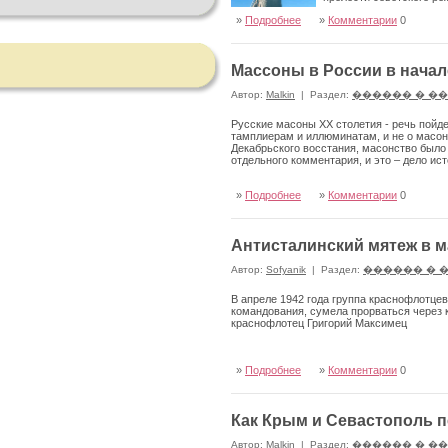
»
Подробнее
»
Комментарии
0
Массоны в России в начал
Автор:
Malkin
|
Раздел:
������ � �
Русские масоны XX столетия - речь пойд
тамплиерам и иллюминатам, и не о масонс
Декабрьского восстания, масонство было 
отдельного комментария, и это – дело ис
»
Подробнее
»
Комментарии
0
Антисталинский мятеж в м
Автор:
Sofyanik
|
Раздел:
������ � 
В апреле 1942 года группа краснофлотце
командования, сумела прорваться через 
краснофлотец Григорий Максимец
»
Подробнее
»
Комментарии
0
Как Крым и Севастополь п
Автор:
Malkin
|
Раздел:
������ � �