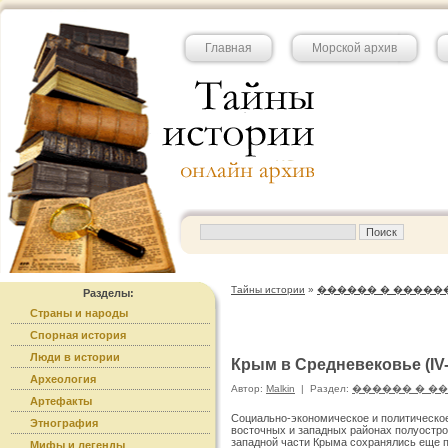
Главная
Морской архив
Тайны истории
»
������ � �����
Разделы:
Страны и народы
Спорная история
Люди в истории
Крым в Средневековье (IV-X
Археология
Автор:
Malkin
|
Раздел:
������ � �
Артефакты
Социально-экономическое и политическое
Этнография
восточных и западных районах полуостр
западной части Крыма сохранялись еще п
Мифы и легенды