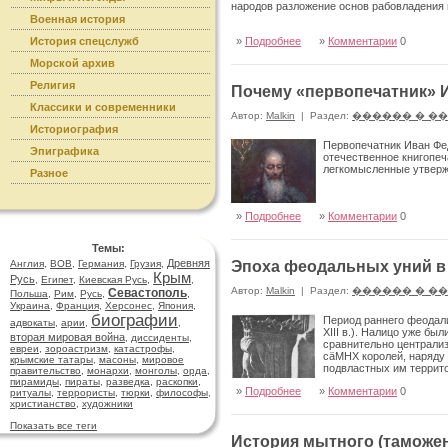
народов разложение основ рабовладения 
Военная история
История спецслужб
»
Подробнее
»
Комментарии
0
Морской архив
Религия
Почему «первопечатник» 
Классики и современники
Автор:
Malkin
|
Раздел:
������ � �
Историография
Первопечатник Иван Фед
Эпиграфика
отечественное книгопеч
легкомысленные утвержд
Разное
»
Подробнее
»
Комментарии
0
Темы:
Древняя
Англия
,
ВОВ
,
Германия
,
Грузия
,
Эпоха феодальных уний в с
Крым
Русь
,
Египет
,
Киевская Русь
,
,
Автор:
Malkin
|
Раздел:
������ � �
Севастополь
Польша
,
Рим
,
Русь
,
,
Украина
,
Франция
,
Херсонес
,
Япония
,
биографии
Период раннего феодали
адвокаты
,
арии
,
,
XIII в.). Налицо уже бы
вторая мировая война
,
диссиденты
,
сравнительно цент­рали
евреи
,
зороастризм
,
катастрофы
,
cäMHX королей, наря­ду
крымские татары
,
масоны
,
мировое
подвластных им террито
правительство
,
монархи
,
монголы
,
орда
,
пирамиды
,
пираты
,
разведка
,
раскопки
,
»
Подробнее
»
Комментарии
0
ритуалы
,
террористы
,
тюрки
,
философы
,
христианство
,
художники
Показать все теги
История мытного (таможен