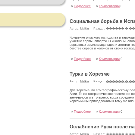
Цитаты в «Самгукюса» короткие, но они че
»
Подробнее
»
Комментарии
0
Социальная борьба в Испан
Автор:
Malkin
|
Раздел:
������ � �
Крушение римского господства и зарожде
участие сервы, либертины и колоны, сво
церковных землевладельцев и агентов г
бегстве сервов и колонов от своих госп
»
Подробнее
»
Комментарии
0
Турки в Хорезме
Автор:
Malkin
|
Раздел:
������ � �
Для Хорезма, по его географическо­му по
Азии. То же географическое положение не
замечалось и в то время, когда соседями
хорезмийцы принадлежали к тому же алан
»
Подробнее
»
Комментарии
0
Ослабление Руси после на
Автор:
Malkin
|
Раздел:
������ � �