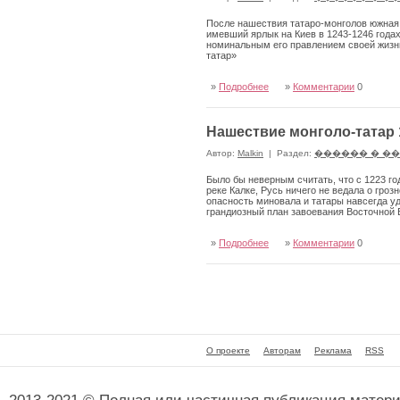
После нашествия татаро-монголов южная и
имевший ярлык на Киев в 1243-1246 годах
номинальным его правлением своей жизн
татар»
»
Подробнее
»
Комментарии
0
Нашествие монголо-татар 
Автор:
Malkin
|
Раздел:
������ � �
Было бы неверным считать, что с 1223 г
реке Калке, Русь ничего не ведала о гро
опасность миновала и татары навсегда уд
грандиозный план завоевания Восточной
»
Подробнее
»
Комментарии
0
О проекте
Авторам
Реклама
RSS