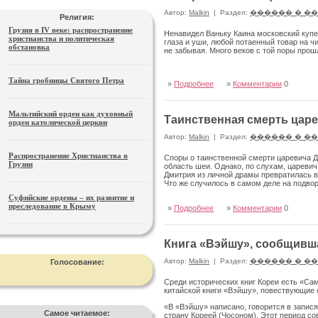
Автор:
Malkin
|
Раздел:
������ � �
Религия:
Грузия в IV веке: распространение
Ненавидел Ваньку Каина московский купе
христианства и политическая
глаза и уши, любой потаенный товар на ч
обстановка
не забывая. Много веков с той поры прош
Тайна гробницы Святого Петра
»
Подробнее
»
Комментарии
0
Мальтийский орден как духовный
Таинственная смерть цар
орден католической церкви
Автор:
Malkin
|
Раздел:
������ � �
Распространение Христианства в
Споры о таинственной смерти царевича Д
Грузии
область шеи. Однако, по слухам, цареви
Дмитрия из личной драмы превратилась в
Что же случилось в самом деле на подвор
Суфийские ордены – их развитие и
преследование в Крыму
»
Подробнее
»
Комментарии
0
Книга «Вэйшу», сообщивш
Автор:
Malkin
|
Раздел:
������ � �
Голосование:
Среди исторических книг Кореи есть «Сам
китайской книги «Вэйшу», повествующие 
«В «Вэйшу» написано, говорится в запися
Самое читаемое:
страну Кореей (Чосоном). Этот период с