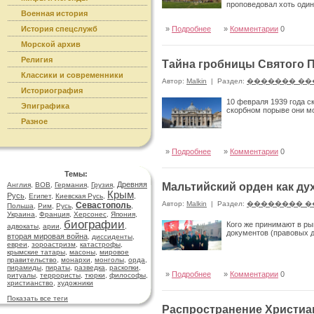
проповедовал хоть один
Военная история
История спецслужб
»
Подробнее
»
Комментарии
0
Морской архив
Религия
Тайна гробницы Святого 
Классики и современники
Автор:
Malkin
|
Раздел:
������� ��
Историография
10 февраля 1939 года с
Эпиграфика
скорбном порыве они м
Разное
»
Подробнее
»
Комментарии
0
Темы:
Древняя
Англия
,
ВОВ
,
Германия
,
Грузия
,
Мальтийский орден как ду
Крым
Русь
,
Египет
,
Киевская Русь
,
,
Автор:
Malkin
|
Раздел:
�������� �
Севастополь
Польша
,
Рим
,
Русь
,
,
Украина
,
Франция
,
Херсонес
,
Япония
,
биографии
Кого же принимают в ры
адвокаты
,
арии
,
,
документов (правовых 
вторая мировая война
,
диссиденты
,
евреи
,
зороастризм
,
катастрофы
,
крымские татары
,
масоны
,
мировое
правительство
,
монархи
,
монголы
,
орда
,
пирамиды
,
пираты
,
разведка
,
раскопки
,
»
Подробнее
»
Комментарии
0
ритуалы
,
террористы
,
тюрки
,
философы
,
христианство
,
художники
Показать все теги
Распространение Христиан