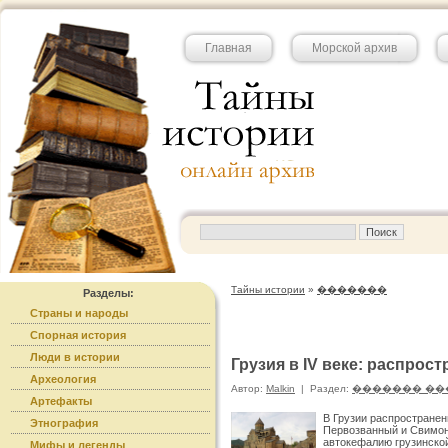
Главная
Морской архив
Тайны истории
»
�������
Разделы:
Страны и народы
Спорная история
Люди в истории
Грузия в IV веке: распрос
Археология
Автор:
Malkin
|
Раздел:
������� ��
Артефакты
В Грузии распространен
Этнография
Первозванный и Свимон 
автокефалию грузинской
Мифы и легенды