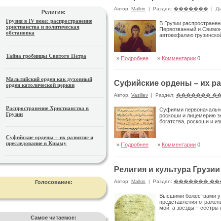
Автор:
Malkin
|
Раздел:
�������
|
Да
Религия:
Грузия в IV веке: распространение
В Грузии распространен
христианства и политическая
Первозванный и Свимон 
обстановка
автокефалию грузинской
Тайна гробницы Святого Петра
»
Подробнее
»
Комментарии
0
Мальтийский орден как духовный
Суфийские ордены – их ра
орден католической церкви
Автор:
Vasiliev
|
Раздел:
������� �
Распространение Христианства в
Суфиями первоначально
Грузии
роскоши и лицемерию зн
богатства, роскоши и и
Суфийские ордены – их развитие и
преследование в Крыму
»
Подробнее
»
Комментарии
0
Религия и культура Грузии 
Автор:
Malkin
|
Раздел:
������� ��
Голосование:
Высшими божествами у г
представления отражены
мой, а звезды – сёстр
Самое читаемое: