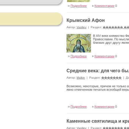
»
Подробнее
»
Комментарии
0
Крымский Афон
Автор:
Vasiliev
|
Раздел:
������� �
В XIV веке княжество Ф
Православии. По мысли
близких друг другу явле
»
Подробнее
»
Комментарии
0
Средние века: для чего б
Автор:
Malkin
|
Раздел:
�������
|
Да
Возможно, некоторые, причем не только 
явно отмеченном печатью всеобщей вер
»
Подробнее
»
Комментарии
0
Каменные святилища и к
Автор:
Vasiliev
|
Раздел:
������� �