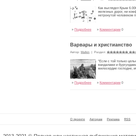
Как выглядел Крым 6.00
железных дорог, ни ком
нетронутой человеком п
»
Подробнее
»
Комментарии
0
Варвары и христианство
Автор:
Malkin
|
Раздел:
������� ��
"Если с той только цел
вандалами и бургундами
милосердие господне, и
»
Подробнее
»
Комментарии
0
О проекте
Авторам
Реклама
RSS