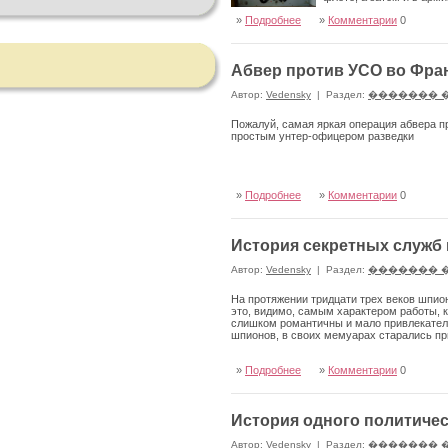
»
Подробнее
»
Комментарии
0
Абвер против УСО во Фра
Автор:
Vedensky
|
Раздел:
������� 
Пожалуй, самая яркая операция абвера п
простым унтер-офицером разведки
»
Подробнее
»
Комментарии
0
История секретных служб 
Автор:
Vedensky
|
Раздел:
������� 
На протяжении тридцати трех веков шпио
это, видимо, самым характером работы, 
слишком романтичны и мало привлекатель
шпионов, в своих мемуарах старались пр
»
Подробнее
»
Комментарии
0
История одного политичес
Автор:
Vedensky
|
Раздел:
������� 