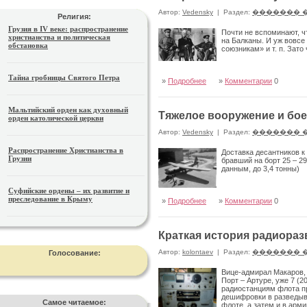
Автор:
Vedensky
|
Раздел:
������� 
Религия:
Грузия в IV веке: распространение
Почти не вспоминают, ч
христианства и политическая
на Балканы. И уж вовсе
обстановка
союзникам» и т. п. Зато
Тайна гробницы Святого Петра
»
Подробнее
»
Комментарии
0
Мальтийский орден как духовный
Тяжелое вооружение и бо
орден католической церкви
Автор:
Vedensky
|
Раздел:
������� 
Распространение Христианства в
Доставка десантников к
Грузии
бравший на борт 25 – 29
данным, до 3,4 тонны)
Суфийские ордены – их развитие и
преследование в Крыму
»
Подробнее
»
Комментарии
0
Краткая история радиора
Автор:
kolontaev
|
Раздел:
������� 
Голосование:
Вице-адмирал Макаров, 
Порт – Артуре, уже 7 (
радиостанциям флота п
дешифровки в разведыва
Самое читаемое:
флоте, а затем и в арми