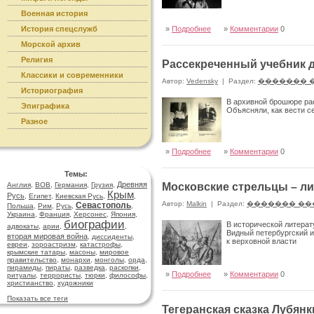
Военная история
История спецслужб
»
Подробнее
»
Комментарии
0
Морской архив
Религия
Рассекреченный учебник 
Классики и современники
Автор:
Vedensky
|
Раздел:
������� 
Историография
В архивной брошюре ра
Эпиграфика
Объясняли, как вести с
Разное
»
Подробнее
»
Комментарии
0
Темы:
Древняя
Англия
,
ВОВ
,
Германия
,
Грузия
,
Московские стрельцы – ли
Крым
Русь
,
Египет
,
Киевская Русь
,
,
Автор:
Malkin
|
Раздел:
������� ��
Севастополь
Польша
,
Рим
,
Русь
,
,
Украина
,
Франция
,
Херсонес
,
Япония
,
биографии
В исторической литерат
адвокаты
,
арии
,
,
Видный петербургский и
вторая мировая война
,
диссиденты
,
к верховной власти
евреи
,
зороастризм
,
катастрофы
,
крымские татары
,
масоны
,
мировое
правительство
,
монархи
,
монголы
,
орда
,
пирамиды
,
пираты
,
разведка
,
раскопки
,
»
Подробнее
»
Комментарии
0
ритуалы
,
террористы
,
тюрки
,
философы
,
христианство
,
художники
Показать все теги
Тегеранская сказка Лубян