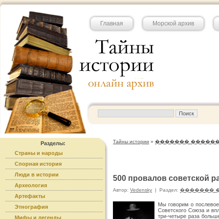
Главная
Морской архив
Тайны истории
»
������� �����
Разделы:
Страны и народы
Спорная история
Люди в истории
500 провалов советской ра
Археология
Автор:
Vedensky
|
Раздел:
������� 
Артефакты
Мы говорим о послевое
Этнография
Советского Союза и вп
три-четыре раза больше
Мифы и легенды