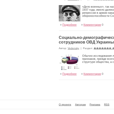
«Дело военных», так н
1937 года, имело дале
репрессии в армии нака
обороноспособности Сов
»
Подробнее
»
Комментарии
0
Социально-демографическ
сотрудников ОВД Украины
Автор:
Vedensky
|
Раздел:
������� 
Обычно исследования ли
признаков, прежде всего
структуре общества, а 
»
Подробнее
»
Комментарии
0
О проекте
Авторам
Реклама
RSS